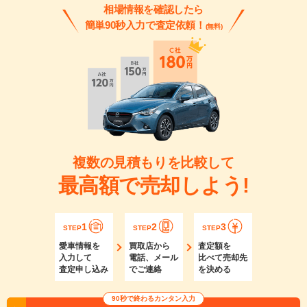
相場情報を確認したら
簡単90秒入力で査定依頼！
(無料)
複数の見積もりを比較して
最高額で売却しよう!
1
2
3
STEP
STEP
STEP
愛車情報を
買取店から
査定額を
入力して
電話、メール
比べて売却先
査定申し込み
でご連絡
を決める
90秒で終わるカンタン入力