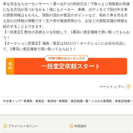
車を売るならカーセンサーへ！選べる2つの売却方法！下取りより買取額が高価
になる方法が見つかるかも！他にもメーカー、車種、ボディタイプ別の中古車
の買取情報はもちろん、買取の流れや査定のポイントなど、初めて車を売る方
も安心の情報が満載です！五十音や都道府県から、お近くの買取店舗の情報を
紹介することもできます。
【一括査定】数社の見積もりを比較して、1番高い査定価格で買い取ってもらお
う！
【オークション型査定】連絡・査定は1社だけ！オークションにお任せ出品し
て、1番高い査定価格で買い取ってもらおう！
90秒で終わるカンタン入力
無
一括査定依頼スタート
料
ページトップへ
中古車トップ
車買取・車査定・車売却
車買取・査定相場一覧
トヨタの車買取・車査定相場一
プライバシーポリシー
利用規約