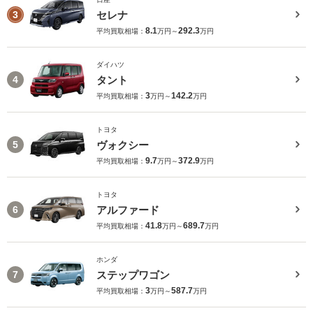
セレナ
3
8.1
292.3
平均買取相場：
万円～
万円
ダイハツ
タント
4
3
142.2
平均買取相場：
万円～
万円
トヨタ
ヴォクシー
5
9.7
372.9
平均買取相場：
万円～
万円
トヨタ
アルファード
6
41.8
689.7
平均買取相場：
万円～
万円
ホンダ
ステップワゴン
7
3
587.7
平均買取相場：
万円～
万円