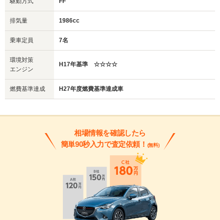
駆動方式
FF
排気量
1986cc
乗車定員
7名
環境対策
H17年基準 ☆☆☆☆
エンジン
燃費基準達成
H27年度燃費基準達成車
相場情報を確認したら
簡単90秒入力で査定依頼！
(無料)