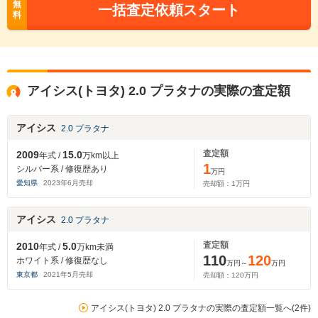
無
一括査定依頼スタート
料
アイシス(トヨタ) 2.0 プラタナの実際の査定額
アイシス
2.0 プラタナ
査定額
2009
15.0
年式 /
万km以上
1
シルバー系 / 修復歴あり
万円
愛知県
2023
年
6
月売却
売却額：
1
万円
アイシス
2.0 プラタナ
査定額
2010
5.0
年式 /
万km未満
110
120
ホワイト系 / 修復歴なし
万円～
万円
東京都
2021
年
5
月売却
売却額：
120
万円
アイシス(トヨタ) 2.0 プラタナの実際の査定額一覧へ(2件)