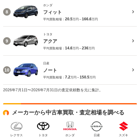
ホンダ
フィット
8
20.5
166.6
平均買取相場：
万円～
万円
トヨタ
アクア
9
14.6
236
平均買取相場：
万円～
万円
日産
ノート
10
7.2
150.5
平均買取相場：
万円～
万円
2026年7月1日〜2026年7月31日の査定依頼数を元に集計。
メーカーから中古車買取・査定相場を調べる
レクサス
トヨタ
ホンダ
日産
スズキ