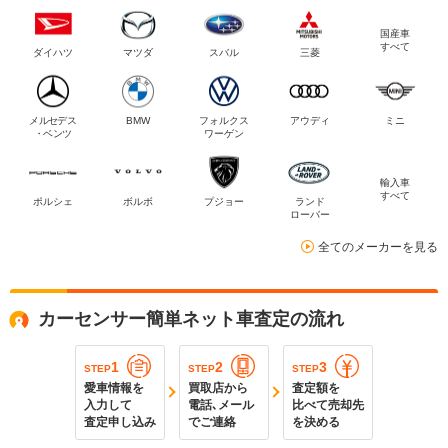
国産車
すべて
ダイハツ
マツダ
スバル
三菱
メルセデス
BMW
フォルクス
アウディ
ミニ
・ベンツ
ワーゲン
輸入車
すべて
ポルシェ
ボルボ
プジョー
ランド
ローバー
全てのメーカーを見る
カーセンサー簡単ネット車査定の流れ
1
2
3
STEP
STEP
STEP
愛車情報を
買取店から
査定額を
入力して
電話､メール
比べて売却先
査定申し込み
でご連絡
を決める