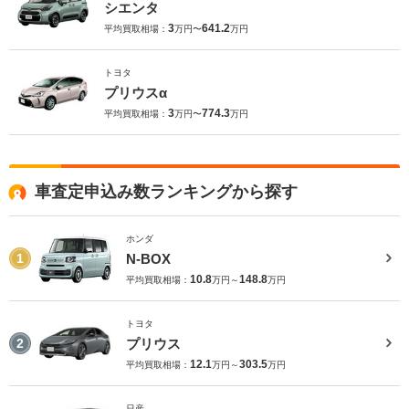
シエンタ
3
641.2
平均買取相場：
万円〜
万円
トヨタ
プリウスα
3
774.3
平均買取相場：
万円〜
万円
車査定申込み数ランキングから探す
ホンダ
N-BOX
1
10.8
148.8
平均買取相場：
万円～
万円
トヨタ
プリウス
2
12.1
303.5
平均買取相場：
万円～
万円
日産