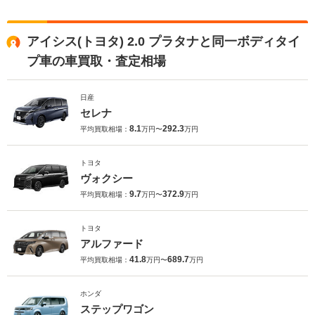
アイシス(トヨタ) 2.0 プラタナと同一ボディタイ
プ車の車買取・査定相場
日産
セレナ
8.1
292.3
平均買取相場：
万円〜
万円
トヨタ
ヴォクシー
9.7
372.9
平均買取相場：
万円〜
万円
トヨタ
アルファード
41.8
689.7
平均買取相場：
万円〜
万円
ホンダ
ステップワゴン