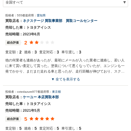
投稿者：555
都道府県：
愛知県
買取店名：
ネクステージ 買取事業部 買取コールセンター
売却した車：トヨタアイシス
売却時期：2023年6月
2
総合評価
2
3
3
3
査定額：
連絡：
査定対応：
車引渡し：
他の何業者も連絡があったが、最初にメールが入った業者に連絡し、若い人
に来て貰い査定して貰った。塗装について悪くなっていたが、エンジンも一
発でかかり、まだまだ走れる車と思ったが、走行距離が伸びており、スクラ
ップで引き取りして貰った。
▼ 全てを表示する
買取店からの返信
投稿者：cotedazure977
都道府県：
東京都
お世話になっております。 株式会社ネクステージでございます。 この
買取店名：
ケーユー 本店買取本部
度はネクステージをご利用いただきまして誠にありがとうございまし
売却した車：トヨタアイシス
た。 今後もご満足いただけるよう精進してまいります。 スタッフ一
同、またのご利用お待ちしております。
売却時期：2021年5月
5
総合評価
5
5
5
5
査定額：
連絡：
査定対応：
車引渡し：