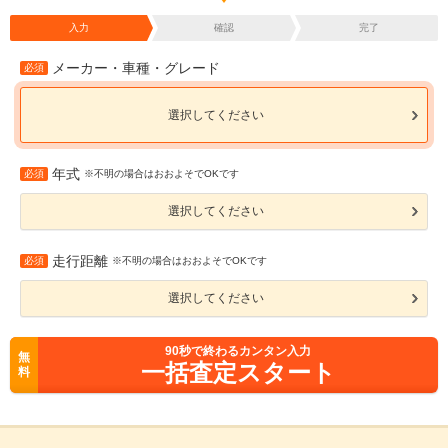
入力
確認
完了
メーカー・車種・グレード
必須
選択してください
年式
必須
※不明の場合はおおよそでOKです
選択してください
走行距離
必須
※不明の場合はおおよそでOKです
選択してください
90
秒で終わるカンタン入力
無
一括査定スタート
料