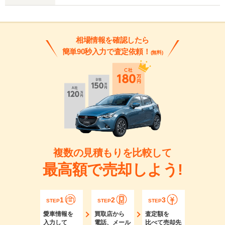
相場情報を確認したら
簡単90秒入力で査定依頼！
(無料)
複数の見積もりを比較して
最高額で売却しよう!
1
2
3
STEP
STEP
STEP
愛車情報を
買取店から
査定額を
入力して
電話、メール
比べて売却先