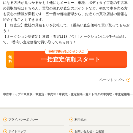
になる方法が見つかるかも！他にもメーカー、車種、ボディタイプ別の中古車
の買取情報はもちろん、買取の流れや査定のポイントなど、初めて車を売る方
も安心の情報が満載です！五十音や都道府県から、お近くの買取店舗の情報を
紹介することもできます。
【一括査定】数社の見積もりを比較して、1番高い査定価格で買い取ってもらお
う！
【オークション型査定】連絡・査定は1社だけ！オークションにお任せ出品し
て、1番高い査定価格で買い取ってもらおう！
90秒で終わるカンタン入力
無
一括査定依頼スタート
料
ページトップへ
中古車トップ
車買取・車査定・車売却
車買取・査定相場一覧
トヨタの車買取・車査定相場一
プライバシーポリシー
利用規約
サイトマップ
お問い合わせ・ご要望