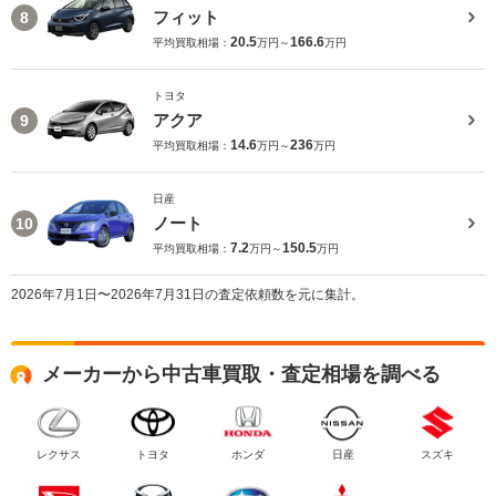
フィット
8
20.5
166.6
平均買取相場：
万円～
万円
トヨタ
アクア
9
14.6
236
平均買取相場：
万円～
万円
日産
ノート
10
7.2
150.5
平均買取相場：
万円～
万円
2026年7月1日〜2026年7月31日の査定依頼数を元に集計。
メーカーから中古車買取・査定相場を調べる
レクサス
トヨタ
ホンダ
日産
スズキ