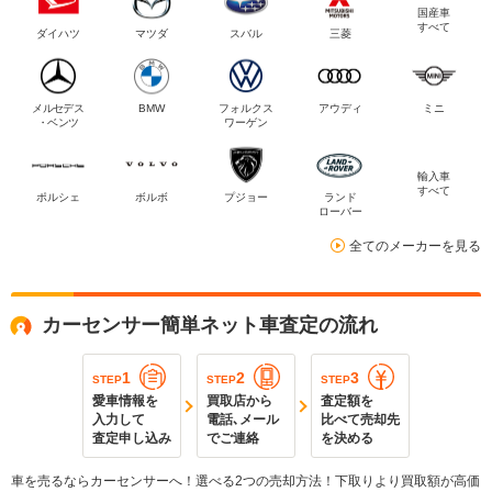
国産車
すべて
ダイハツ
マツダ
スバル
三菱
メルセデス
BMW
フォルクス
アウディ
ミニ
・ベンツ
ワーゲン
輸入車
すべて
ポルシェ
ボルボ
プジョー
ランド
ローバー
全てのメーカーを見る
カーセンサー簡単ネット車査定の流れ
1
2
3
STEP
STEP
STEP
愛車情報を
買取店から
査定額を
入力して
電話､メール
比べて売却先
査定申し込み
でご連絡
を決める
車を売るならカーセンサーへ！選べる2つの売却方法！下取りより買取額が高価