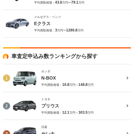
43.6
79.1
平均買取相場：
万円〜
万円
メルセデス・ベンツ
Eクラス
3
1280.8
平均買取相場：
万円〜
万円
車査定申込み数ランキングから探す
ホンダ
N-BOX
1
10.8
148.8
平均買取相場：
万円～
万円
トヨタ
プリウス
2
12.1
303.5
平均買取相場：
万円～
万円
日産
セレナ
3