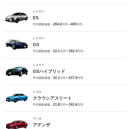
レクサス
ES
204.4
405
平均買取相場：
万円〜
万円
レクサス
GS
22.1
192.3
平均買取相場：
万円〜
万円
レクサス
GSハイブリッド
32.1
237.9
平均買取相場：
万円〜
万円
トヨタ
クラウンアスリート
21.8
191.6
平均買取相場：
万円〜
万円
マツダ
アテンザ