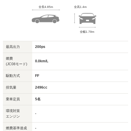
全長4.85m
全高1.4m
全幅1.79m
最高出力
200ps
燃費
0.0km/L
(JC08モード)
駆動方式
FF
排気量
2496cc
乗車定員
5名
環境対策
-
エンジン
燃費基準達成
-