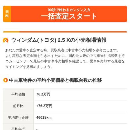
90
秒で終わるカンタン入力
無
一括査定スタート
料
ウィンダム(トヨタ) 2.5 Xの小売相場情報
あなたの愛車を査定する時、買取業者は中古車小売相場を参考にします。
より高額な査定金額を引き出すために、国内最大級の中古車物件掲載数を持
つカーセンサーで最新の中古車小売相場を確認して、愛車を売却する最適な
タイミングを見極めましょう。
中古車物件の平均小売価格と掲載台数の推移
平均価格
76.2万円
前月比
+76.2万円
平均走行距離
46018km
平均年式
-