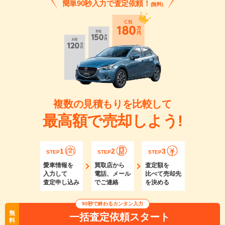
簡単90秒入力で査定依頼！
(無料)
複数の見積もりを比較して
最高額で売却しよう!
1
2
3
STEP
STEP
STEP
愛車情報を
買取店から
査定額を
入力して
電話、メール
比べて売却先
査定申し込み
でご連絡
を決める
90秒で終わるカンタン入力
無
一括査定依頼スタート
料