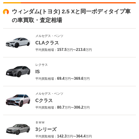
ウィンダム(トヨタ) 2.5 Xと同一ボディタイプ車
の車買取・査定相場
メルセデス・ベンツ
CLAクラス
157.5
213.6
平均買取相場：
万円〜
万円
レクサス
IS
69.4
369.6
平均買取相場：
万円〜
万円
メルセデス・ベンツ
Cクラス
80.7
306.2
平均買取相場：
万円〜
万円
ＢＭＷ
3シリーズ
142.3
364.4
平均買取相場：
万円〜
万円