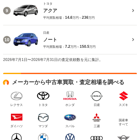
トヨタ
アクア
9
14.6
236
平均買取相場：
万円～
万円
日産
ノート
10
7.2
150.5
平均買取相場：
万円～
万円
2026年7月1日〜2026年7月31日の査定依頼数を元に集計。
メーカーから中古車買取・査定相場を調べる
レクサス
トヨタ
ホンダ
日産
スズキ
国産車
すべて
ダイハツ
マツダ
スバル
三菱