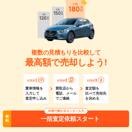
複数の見積もりを比較して
最高額で売却しよう!
1
2
3
STEP
STEP
STEP
愛車情報を
買取店から
査定額を
入力して
電話、メール
比べて売却先
査定申し込み
でご連絡
を決める
90秒で終わるカンタン入力
無
一括査定依頼スタート
料