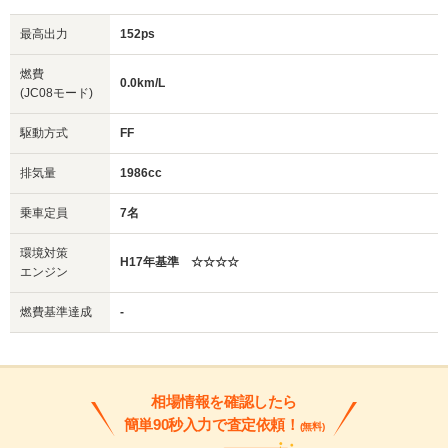
最高出力
152ps
燃費
0.0km/L
(JC08モード)
駆動方式
FF
排気量
1986cc
乗車定員
7名
環境対策
H17年基準 ☆☆☆☆
エンジン
燃費基準達成
-
相場情報を確認したら
簡単90秒入力で査定依頼！
(無料)