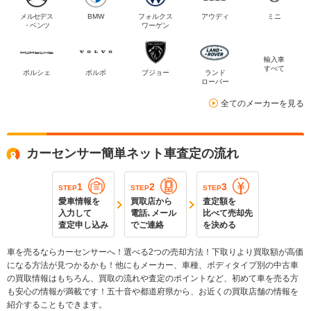
メルセデス
BMW
フォルクス
アウディ
ミニ
・ベンツ
ワーゲン
輸入車
すべて
ポルシェ
ボルボ
プジョー
ランド
ローバー
全てのメーカーを見る
カーセンサー簡単ネット車査定の流れ
1
2
3
STEP
STEP
STEP
愛車情報を
買取店から
査定額を
入力して
電話､メール
比べて売却先
査定申し込み
でご連絡
を決める
車を売るならカーセンサーへ！選べる2つの売却方法！下取りより買取額が高価
になる方法が見つかるかも！他にもメーカー、車種、ボディタイプ別の中古車
の買取情報はもちろん、買取の流れや査定のポイントなど、初めて車を売る方
も安心の情報が満載です！五十音や都道府県から、お近くの買取店舗の情報を
紹介することもできます。