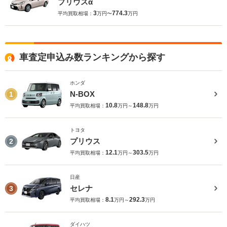
プリウスα
3
774.3
平均買取相場：
万円〜
万円
車査定申込み数ランキングから探す
ホンダ
N-BOX
1
10.8
148.8
平均買取相場：
万円～
万円
トヨタ
プリウス
2
12.1
303.5
平均買取相場：
万円～
万円
日産
セレナ
3
8.1
292.3
平均買取相場：
万円～
万円
ダイハツ