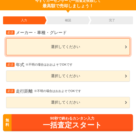
今すぐカーセンサーで一括査定依頼して
最高額で売却しましょう！
入力
確認
完了
メーカー・車種・グレード
必須
選択してください
年式
必須
※不明の場合はおおよそでOKです
選択してください
走行距離
必須
※不明の場合はおおよそでOKです
選択してください
90
秒で終わるカンタン入力
無
一括査定スタート
料