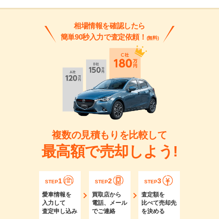
相場情報を確認したら
簡単90秒入力で査定依頼！
(無料)
複数の見積もりを比較して
最高額で売却しよう!
1
2
3
STEP
STEP
STEP
愛車情報を
買取店から
査定額を
入力して
電話、メール
比べて売却先
査定申し込み
でご連絡
を決める