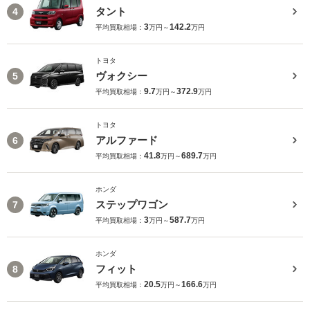
タント
4
3
142.2
平均買取相場：
万円～
万円
トヨタ
ヴォクシー
5
9.7
372.9
平均買取相場：
万円～
万円
トヨタ
アルファード
6
41.8
689.7
平均買取相場：
万円～
万円
ホンダ
ステップワゴン
7
3
587.7
平均買取相場：
万円～
万円
ホンダ
フィット
8
20.5
166.6
平均買取相場：
万円～
万円