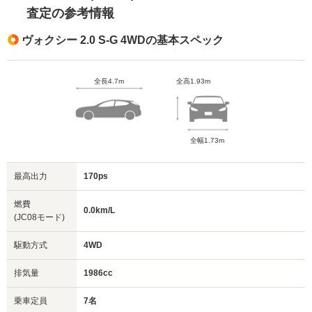
査定の参考情報
ヴォクシー 2.0 S-G 4WDの基本スペック
全長4.7m
全高1.93m
全幅1.73m
最高出力
170ps
燃費
0.0km/L
(JC08モード)
駆動方式
4WD
排気量
1986cc
乗車定員
7名