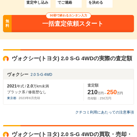
査定申し込み
でご連絡
を決める
90秒で終わるカンタン入力
無
一括査定依頼スタート
料
ヴォクシー(トヨタ) 2.0 S-G 4WDの実際の査定額
ヴォクシー
2.0 S-G 4WD
査定額
2021
2.0
年式 /
万km未満
210
250
ブラック系 / 修復歴なし
万円～
万円
東京都
2023
年
6
月売却
売却額：
250
万円
クチコミ利用にあたっての注意事項
ヴォクシー(トヨタ) 2.0 S-G 4WDの買取・売却・