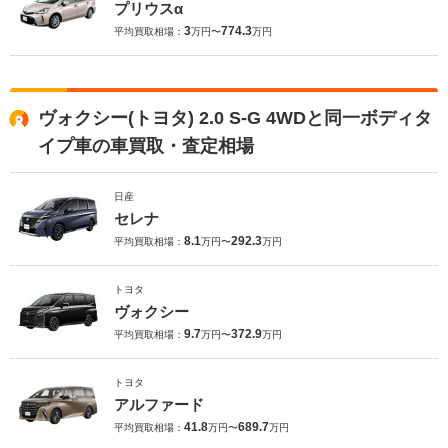
プリウスα
3
774.3
平均買取相場：
万円〜
万円
ヴォクシー(トヨタ) 2.0 S-G 4WDと同一ボディタ
イプ車の車買取・査定相場
日産
セレナ
8.1
292.3
平均買取相場：
万円〜
万円
トヨタ
ヴォクシー
9.7
372.9
平均買取相場：
万円〜
万円
トヨタ
アルファード
41.8
689.7
平均買取相場：
万円〜
万円