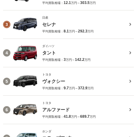
12.1
303.5
平均買取相場：
万円～
万円
日産
セレナ
3
8.1
292.3
平均買取相場：
万円～
万円
ダイハツ
タント
4
3
142.2
平均買取相場：
万円～
万円
トヨタ
ヴォクシー
5
9.7
372.9
平均買取相場：
万円～
万円
トヨタ
アルファード
6
41.8
689.7
平均買取相場：
万円～
万円
ホンダ