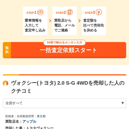
1
2
3
STEP
STEP
STEP
愛車情報を
買取店から
査定額を
入力して
電話、メール
比べて売却先
査定申し込み
でご連絡
を決める
90秒で終わるカンタン入力
無
一括査定依頼スタート
料
ヴォクシー(トヨタ) 2.0 S-G 4WDを売却した人の
クチコミ
投稿者：吉胡
都道府県：
東京都
買取店名：
アップル
売却した車：トヨタヴォクシー