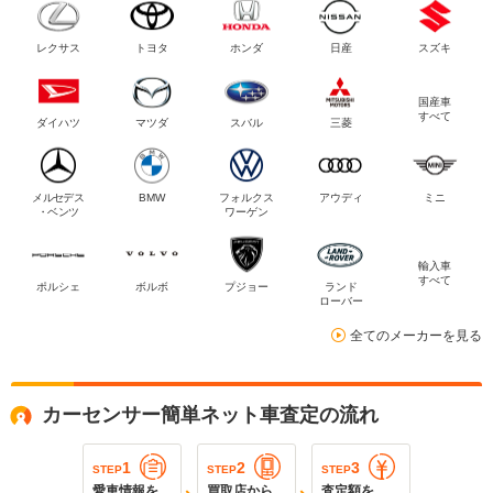
レクサス
トヨタ
ホンダ
日産
スズキ
国産車
すべて
ダイハツ
マツダ
スバル
三菱
メルセデス
BMW
フォルクス
アウディ
ミニ
・ベンツ
ワーゲン
輸入車
すべて
ポルシェ
ボルボ
プジョー
ランド
ローバー
全てのメーカーを見る
カーセンサー簡単ネット車査定の流れ
1
2
3
STEP
STEP
STEP
愛車情報を
買取店から
査定額を