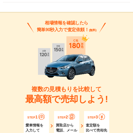
相場情報を確認したら
簡単90秒入力で査定依頼！
(無料)
複数の見積もりを比較して
最高額で売却しよう!
1
2
3
STEP
STEP
STEP
愛車情報を
買取店から
査定額を
入力して
電話、メール
比べて売却先