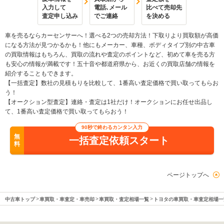
入力して
電話､メール
比べて売却先
査定申し込み
でご連絡
を決める
車を売るならカーセンサーへ！選べる2つの売却方法！下取りより買取額が高価
になる方法が見つかるかも！他にもメーカー、車種、ボディタイプ別の中古車
の買取情報はもちろん、買取の流れや査定のポイントなど、初めて車を売る方
も安心の情報が満載です！五十音や都道府県から、お近くの買取店舗の情報を
紹介することもできます。
【一括査定】数社の見積もりを比較して、1番高い査定価格で買い取ってもらお
う！
【オークション型査定】連絡・査定は1社だけ！オークションにお任せ出品し
て、1番高い査定価格で買い取ってもらおう！
90秒で終わるカンタン入力
無
一括査定依頼スタート
料
ページトップへ
中古車トップ
車買取・車査定・車売却
車買取・査定相場一覧
トヨタの車買取・車査定相場一