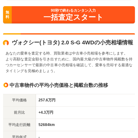
90
秒で終わるカンタン入力
無
一括査定スタート
料
ヴォクシー(トヨタ) 2.0 S-G 4WDの小売相場情報
あなたの愛車を査定する時、買取業者は中古車小売相場を参考にします。
より高額な査定金額を引き出すために、国内最大級の中古車物件掲載数を持
つカーセンサーで最新の中古車小売相場を確認して、愛車を売却する最適な
タイミングを見極めましょう。
中古車物件の平均小売価格と掲載台数の推移
平均価格
257.6万円
前月比
+4.3万円
平均走行距離
52684km
平均年式
-