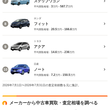
ステップワゴン
7
3
587.7
平均買取相場：
万円～
万円
ホンダ
フィット
8
20.5
166.6
平均買取相場：
万円～
万円
トヨタ
アクア
9
14.6
236
平均買取相場：
万円～
万円
日産
ノート
10
7.2
150.5
平均買取相場：
万円～
万円
2026年7月1日〜2026年7月31日の査定依頼数を元に集計。
メーカーから中古車買取・査定相場を調べる