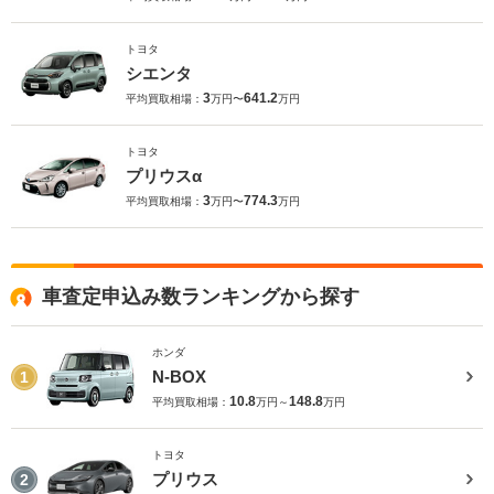
トヨタ
シエンタ
3
641.2
平均買取相場：
万円〜
万円
トヨタ
プリウスα
3
774.3
平均買取相場：
万円〜
万円
車査定申込み数ランキングから探す
ホンダ
N-BOX
1
10.8
148.8
平均買取相場：
万円～
万円
トヨタ
プリウス
2