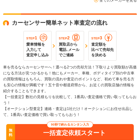
全てのメーカーを見る
カーセンサー簡単ネット車査定の流れ
1
2
3
STEP
STEP
STEP
愛車情報を
買取店から
査定額を
入力して
電話､メール
比べて売却先
査定申し込み
でご連絡
を決める
車を売るならカーセンサーへ！選べる2つの売却方法！下取りより買取額が高価
になる方法が見つかるかも！他にもメーカー、車種、ボディタイプ別の中古車
の買取情報はもちろん、買取の流れや査定のポイントなど、初めて車を売る方
も安心の情報が満載です！五十音や都道府県から、お近くの買取店舗の情報を
紹介することもできます。
【一括査定】数社の見積もりを比較して、1番高い査定価格で買い取ってもらお
う！
【オークション型査定】連絡・査定は1社だけ！オークションにお任せ出品し
て、1番高い査定価格で買い取ってもらおう！
90秒で終わるカンタン入力
無
一括査定依頼スタート
料