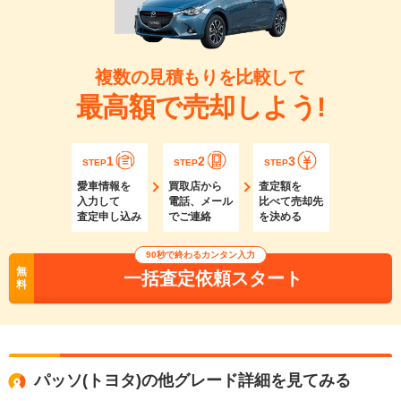
複数の見積もりを比較して
最高額で売却しよう!
1
2
3
STEP
STEP
STEP
愛車情報を
買取店から
査定額を
入力して
電話、メール
比べて売却先
査定申し込み
でご連絡
を決める
90秒で終わるカンタン入力
無
一括査定依頼スタート
料
パッソ(トヨタ)の他グレード詳細を見てみる