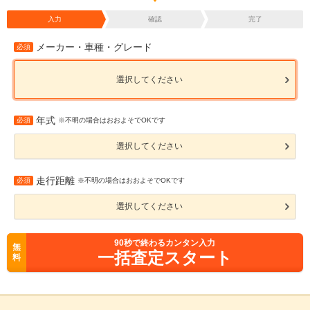
入力
確認
完了
メーカー・車種・グレード
必須
選択してください
年式
必須
※不明の場合はおおよそでOKです
選択してください
走行距離
必須
※不明の場合はおおよそでOKです
選択してください
90
秒で終わるカンタン入力
無
一括査定スタート
料