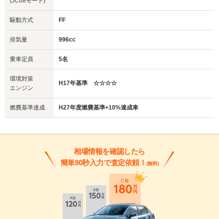
(JC08モード)
駆動方式
FF
排気量
996cc
乗車定員
5名
環境対策
H17年基準 ☆☆☆☆
エンジン
燃費基準達成
H27年度燃費基準+10%達成車
相場情報を確認したら
簡単90秒入力で査定依頼！
(無料)