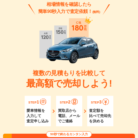
相場情報を確認したら
簡単90秒入力で査定依頼！
(無料)
複数の見積もりを比較して
最高額で売却しよう!
1
2
3
STEP
STEP
STEP
愛車情報を
買取店から
査定額を
入力して
電話、メール
比べて売却先
査定申し込み
でご連絡
を決める
90秒で終わるカンタン入力