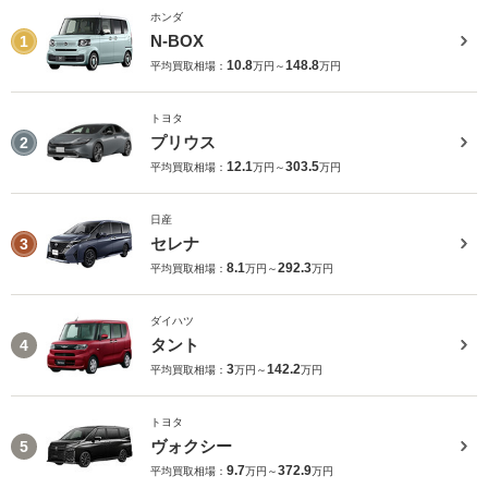
ホンダ
N-BOX
1
10.8
148.8
平均買取相場：
万円～
万円
トヨタ
プリウス
2
12.1
303.5
平均買取相場：
万円～
万円
日産
セレナ
3
8.1
292.3
平均買取相場：
万円～
万円
ダイハツ
タント
4
3
142.2
平均買取相場：
万円～
万円
トヨタ
ヴォクシー
5
9.7
372.9
平均買取相場：
万円～
万円