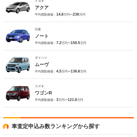
トヨタ
アクア
14.6
236
平均買取相場：
万円〜
万円
日産
ノート
7.2
150.5
平均買取相場：
万円〜
万円
ダイハツ
ムーヴ
4.5
136.6
平均買取相場：
万円〜
万円
スズキ
ワゴンR
3
121.6
平均買取相場：
万円〜
万円
車査定申込み数ランキングから探す