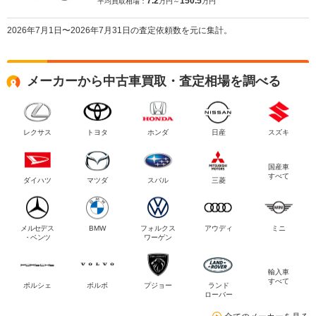
7.2
150.5
平均買取相場：
万円～
万円
2026年7月1日〜2026年7月31日の査定依頼数を元に集計。
メーカーから中古車買取・査定相場を調べる
レクサス
トヨタ
ホンダ
日産
スズキ
国産車
すべて
ダイハツ
マツダ
スバル
三菱
メルセデス
BMW
フォルクス
アウディ
ミニ
・ベンツ
ワーゲン
輸入車
すべて
ポルシェ
ボルボ
プジョー
ランド
ローバー