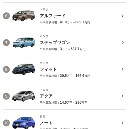
トヨタ
アルファード
6
41.8
689.7
平均買取相場：
万円～
万円
ホンダ
ステップワゴン
7
3
587.7
平均買取相場：
万円～
万円
ホンダ
フィット
8
20.5
166.6
平均買取相場：
万円～
万円
トヨタ
アクア
9
14.6
236
平均買取相場：
万円～
万円
日産
ノート
10