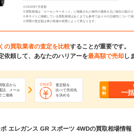
※2026年7月更新
※買取相場は「カーセンサーネット」に掲載された物件の価格を元に独自の集計ロ
※本サイトに掲載している買取相場はあくまでも参考でありその正確性について保
※実際の査定額は車の装備や状態によって異なります。
くの買取業者の査定を比較
することが重要です。
定依頼して、あなたのハリアーを
最高額で売却
し
3
STEP
買取店から
査定額を
無
電話、メール
比べて売却先
一
料
でご連絡
を決める
ターボ エレガンス GR スポーツ 4WDの買取相場情報