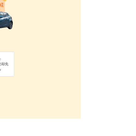
を
売却先
る