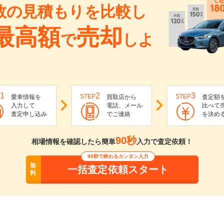
数の見積もりを比較し
最高額
売却
で
しよ
1
2
3
STEP
STEP
愛車情報を
買取店から
査定額
入力して
電話、メール
比べて
査定申し込み
でご連絡
を決め
90秒
相場情報を確認したら簡単
入力で査定依頼！
90秒で終わるカンタン入力
無
一括査定依頼スタート
料