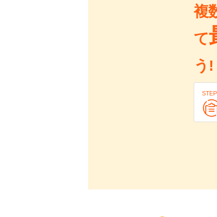
複
て
う!
STEP