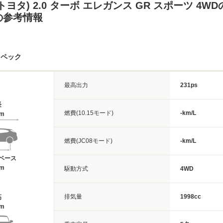
トヨタ) 2.0 ターボ エレガンス GR スポーツ 4W
の参考情報
スペック
最高出力
231ps
長
燃費(10.15モード)
-km/L
7m
燃費(JC08モード)
-km/L
ベース
6m
駆動方式
4WD
排気量
1998cc
高
6m