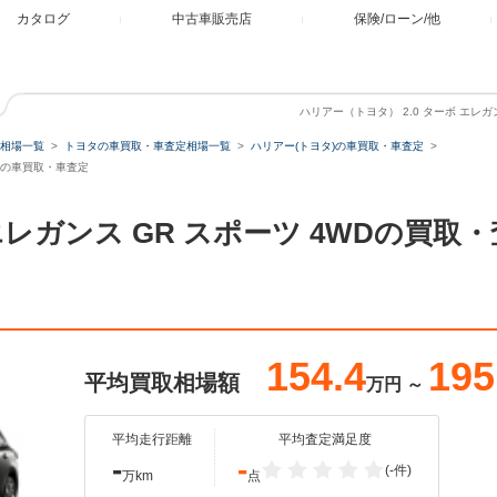
カタログ
中古車販売店
保険/ローン/他
ハリアー（トヨタ） 2.0 ターボ エレガ
相場一覧
トヨタの車買取・車査定相場一覧
ハリアー(トヨタ)の車買取・車査定
WDの車買取・車査定
 エレガンス GR スポーツ 4WDの買
154.4
195
平均買取相場額
万円
～
平均走行距離
平均査定満足度
-
-
(-件)
万km
点