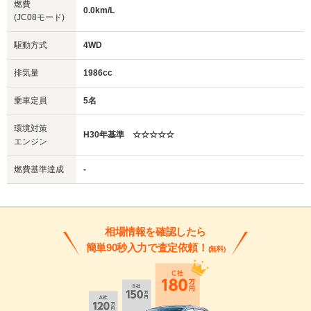
燃費
0.0km/L
(JC08モード)
駆動方式
4WD
排気量
1986cc
乗車定員
5名
環境対策
H30年基準 ☆☆☆☆☆
エンジン
燃費基準達成
-
相場情報を確認したら
簡単90秒入力で査定依頼！
(無料)