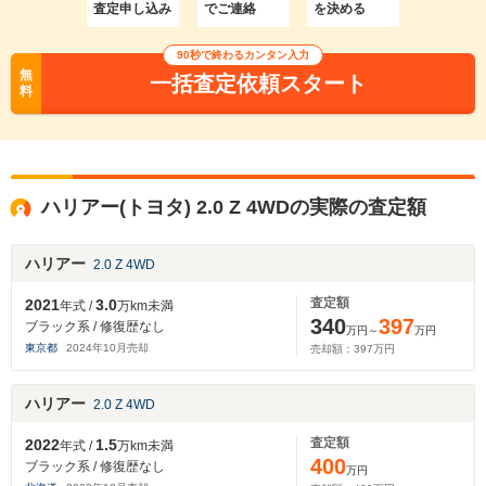
査定申し込み
でご連絡
を決める
90秒で終わるカンタン入力
無
一括査定依頼スタート
料
ハリアー(トヨタ) 2.0 Z 4WDの実際の査定額
ハリアー
2.0 Z 4WD
査定額
2021
3.0
年式 /
万km未満
340
397
ブラック系 / 修復歴なし
万円～
万円
東京都
2024
年
10
月売却
売却額：
397
万円
ハリアー
2.0 Z 4WD
査定額
2022
1.5
年式 /
万km未満
400
ブラック系 / 修復歴なし
万円