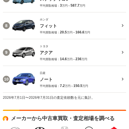
3
587.7
平均買取相場：
万円～
万円
ホンダ
フィット
8
20.5
166.6
平均買取相場：
万円～
万円
トヨタ
アクア
9
14.6
236
平均買取相場：
万円～
万円
日産
ノート
10
7.2
150.5
平均買取相場：
万円～
万円
2026年7月1日〜2026年7月31日の査定依頼数を元に集計。
メーカーから中古車買取・査定相場を調べる