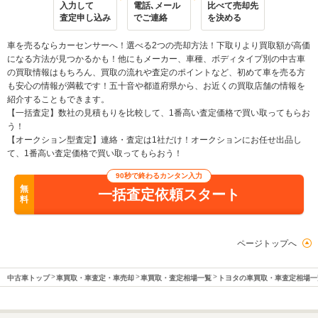
入力して
電話､メール
比べて売却先
査定申し込み
でご連絡
を決める
車を売るならカーセンサーへ！選べる2つの売却方法！下取りより買取額が高価
になる方法が見つかるかも！他にもメーカー、車種、ボディタイプ別の中古車
の買取情報はもちろん、買取の流れや査定のポイントなど、初めて車を売る方
も安心の情報が満載です！五十音や都道府県から、お近くの買取店舗の情報を
紹介することもできます。
【一括査定】数社の見積もりを比較して、1番高い査定価格で買い取ってもらお
う！
【オークション型査定】連絡・査定は1社だけ！オークションにお任せ出品し
て、1番高い査定価格で買い取ってもらおう！
90秒で終わるカンタン入力
無
一括査定依頼スタート
料
ページトップへ
中古車トップ
車買取・車査定・車売却
車買取・査定相場一覧
トヨタの車買取・車査定相場一