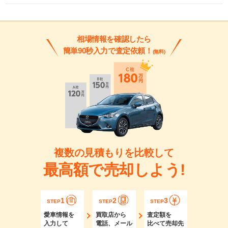
相場情報を確認したら
簡単90秒入力で査定依頼！
(無料)
複数の見積もりを比較して
最高額で売却しよう!
1
2
3
STEP
STEP
STEP
愛車情報を
買取店から
査定額を
入力して
電話、メール
比べて売却先