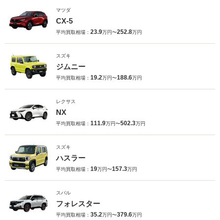
マツダ
CX-5
23.9
252.8
平均買取相場：
万円〜
万円
スズキ
ジムニー
19.2
188.6
平均買取相場：
万円〜
万円
レクサス
NX
111.9
502.3
平均買取相場：
万円〜
万円
スズキ
ハスラー
19
157.3
平均買取相場：
万円〜
万円
スバル
フォレスター
35.2
379.6
平均買取相場：
万円〜
万円