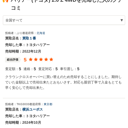
ハリアー(トヨタ) 2.0 Z 4WDを売却した人のクチ
コミ
投稿者：ぶり
都道府県：
北海道
買取店名：
買取１番
売却した車：トヨタハリアー
売却時期：2022年12月
5
総合評価
5
5
5
5
査定額：
連絡：
査定対応：
車引渡し：
クラウンクロスオーバーに買い替えのため売却することにしました。期待し
ていた金額以上で売却出来たとおもいさす。対応も親切丁寧で入金もとても
早く安心して売却出来た。
投稿者：TKG3033
都道府県：
東京都
買取店名：
横浜ユーポス
売却した車：トヨタハリアー
売却時期：2024年10月