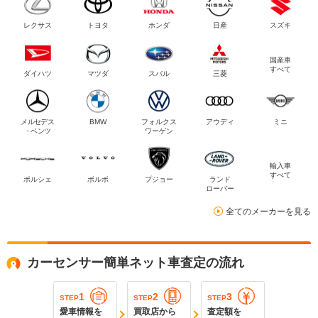
レクサス
トヨタ
ホンダ
日産
スズキ
国産車
すべて
ダイハツ
マツダ
スバル
三菱
メルセデス
BMW
フォルクス
アウディ
ミニ
・ベンツ
ワーゲン
輸入車
すべて
ポルシェ
ボルボ
プジョー
ランド
ローバー
全てのメーカーを見る
カーセンサー簡単ネット車査定の流れ
1
2
3
STEP
STEP
STEP
愛車情報を
買取店から
査定額を