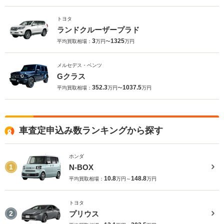
トヨタ
ランドクルーザープラド
3
1325
平均買取相場：
万円〜
万円
メルセデス・ベンツ
Gクラス
352.3
1037.5
平均買取相場：
万円〜
万円
車査定申込み数ランキングから探す
ホンダ
N-BOX
1
10.8
148.8
平均買取相場：
万円～
万円
トヨタ
プリウス
2