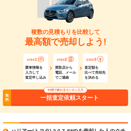
複数の見積もりを比較して
最高額で売却しよう!
1
2
3
STEP
STEP
STEP
愛車情報を
買取店から
査定額を
入力して
電話、メール
比べて売却先
査定申し込み
でご連絡
を決める
90秒で終わるカンタン入力
無
一括査定依頼スタート
料