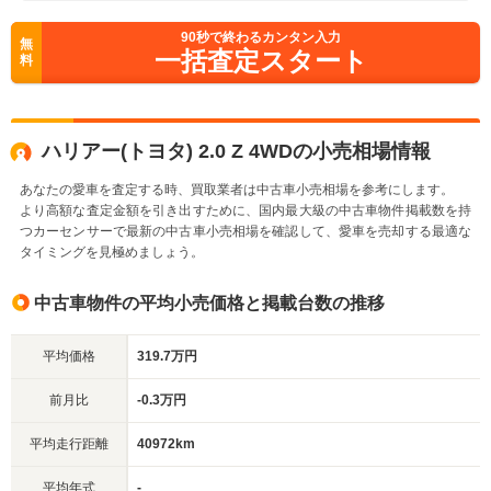
90
秒で終わるカンタン入力
無
一括査定スタート
料
ハリアー(トヨタ) 2.0 Z 4WDの小売相場情報
あなたの愛車を査定する時、買取業者は中古車小売相場を参考にします。
より高額な査定金額を引き出すために、国内最大級の中古車物件掲載数を持
つカーセンサーで最新の中古車小売相場を確認して、愛車を売却する最適な
タイミングを見極めましょう。
中古車物件の平均小売価格と掲載台数の推移
平均価格
319.7万円
前月比
-0.3万円
平均走行距離
40972km
平均年式
-