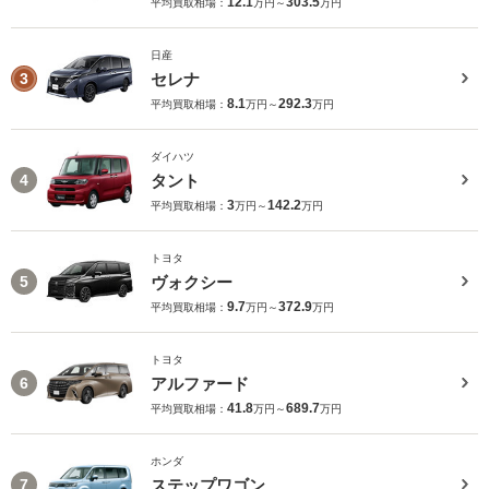
12.1
303.5
平均買取相場：
万円～
万円
日産
セレナ
3
8.1
292.3
平均買取相場：
万円～
万円
ダイハツ
タント
4
3
142.2
平均買取相場：
万円～
万円
トヨタ
ヴォクシー
5
9.7
372.9
平均買取相場：
万円～
万円
トヨタ
アルファード
6
41.8
689.7
平均買取相場：
万円～
万円
ホンダ
ステップワゴン
7