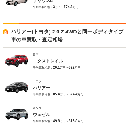
プリウスα
3
774.3
平均買取相場：
万円〜
万円
ハリアー(トヨタ) 2.0 Z 4WDと同一ボディタイプ
車の車買取・査定相場
日産
エクストレイル
20.1
322
平均買取相場：
万円〜
万円
トヨタ
ハリアー
85.4
374.4
平均買取相場：
万円〜
万円
ホンダ
ヴェゼル
49.8
315.8
平均買取相場：
万円〜
万円