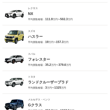
レクサス
NX
111.9
502.3
平均買取相場：
万円〜
万円
スズキ
ハスラー
19
157.3
平均買取相場：
万円〜
万円
スバル
フォレスター
35.2
379.6
平均買取相場：
万円〜
万円
トヨタ
ランドクルーザープラド
3
1325
平均買取相場：
万円〜
万円
メルセデス・ベンツ
Gクラス