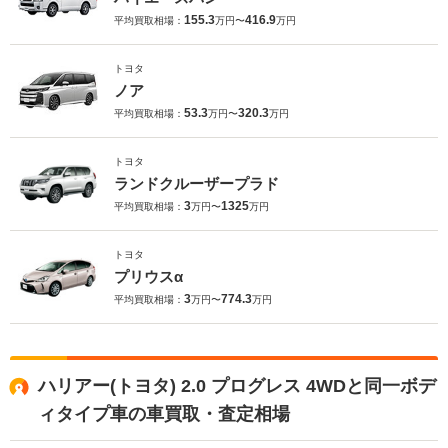
155.3
416.9
平均買取相場：
万円〜
万円
トヨタ
ノア
53.3
320.3
平均買取相場：
万円〜
万円
トヨタ
ランドクルーザープラド
3
1325
平均買取相場：
万円〜
万円
トヨタ
プリウスα
3
774.3
平均買取相場：
万円〜
万円
ハリアー(トヨタ) 2.0 プログレス 4WDと同一ボデ
ィタイプ車の車買取・査定相場