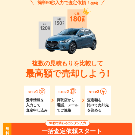
簡単90秒入力で査定依頼！
(無料)
複数の見積もりを比較して
最高額で売却しよう!
1
2
3
STEP
STEP
STEP
愛車情報を
買取店から
査定額を
入力して
電話、メール
比べて売却先
査定申し込み
でご連絡
を決める
90秒で終わるカンタン入力
無
一括査定依頼スタート
料