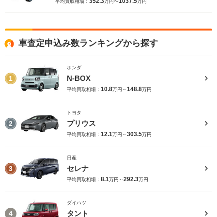
352.3
1037.5
平均買取相場：
万円〜
万円
車査定申込み数ランキングから探す
ホンダ
N-BOX
1
10.8
148.8
平均買取相場：
万円～
万円
トヨタ
プリウス
2
12.1
303.5
平均買取相場：
万円～
万円
日産
セレナ
3
8.1
292.3
平均買取相場：
万円～
万円
ダイハツ
タント
4