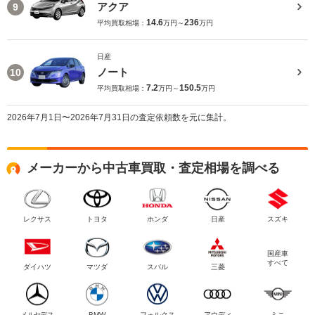
アクア
9
14.6
236
平均買取相場：
万円～
万円
日産
ノート
10
7.2
150.5
平均買取相場：
万円～
万円
2026年7月1日〜2026年7月31日の査定依頼数を元に集計。
メーカーから中古車買取・査定相場を調べる
レクサス
トヨタ
ホンダ
日産
スズキ
国産車
すべて
ダイハツ
マツダ
スバル
三菱
メルセデス
BMW
フォルクス
アウディ
ミニ