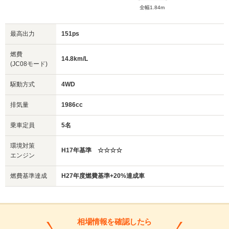
全幅1.84m
最高出力
151ps
燃費
14.8km/L
(JC08モード)
駆動方式
4WD
排気量
1986cc
乗車定員
5名
環境対策
H17年基準 ☆☆☆☆
エンジン
燃費基準達成
H27年度燃費基準+20%達成車
相場情報を確認したら