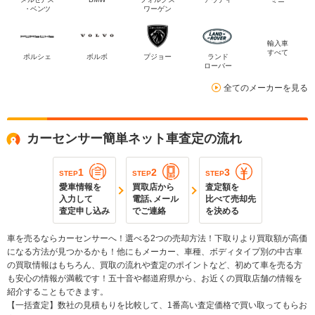
・ベンツ
ワーゲン
輸入車
すべて
ポルシェ
ボルボ
プジョー
ランド
ローバー
全てのメーカーを見る
カーセンサー簡単ネット車査定の流れ
1
2
3
STEP
STEP
STEP
愛車情報を
買取店から
査定額を
入力して
電話､メール
比べて売却先
査定申し込み
でご連絡
を決める
車を売るならカーセンサーへ！選べる2つの売却方法！下取りより買取額が高価
になる方法が見つかるかも！他にもメーカー、車種、ボディタイプ別の中古車
の買取情報はもちろん、買取の流れや査定のポイントなど、初めて車を売る方
も安心の情報が満載です！五十音や都道府県から、お近くの買取店舗の情報を
紹介することもできます。
【一括査定】数社の見積もりを比較して、1番高い査定価格で買い取ってもらお