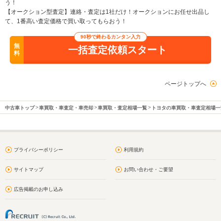
う！
【オークション型査定】連絡・査定は1社だけ！オークションにお任せ出品し
て、1番高い査定価格で買い取ってもらおう！
90秒で終わるカンタン入力
無
一括査定依頼スタート
料
ページトップへ
中古車トップ
車買取・車査定・車売却
車買取・査定相場一覧
トヨタの車買取・車査定相場一
プライバシーポリシー
利用規約
サイトマップ
お問い合わせ・ご要望
広告掲載のお申し込み