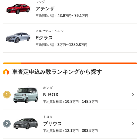
マツダ
アテンザ
43.6
79.1
平均買取相場：
万円〜
万円
メルセデス・ベンツ
Eクラス
3
1280.8
平均買取相場：
万円〜
万円
車査定申込み数ランキングから探す
ホンダ
N-BOX
1
10.8
148.8
平均買取相場：
万円～
万円
トヨタ
プリウス
2
12.1
303.5
平均買取相場：
万円～
万円