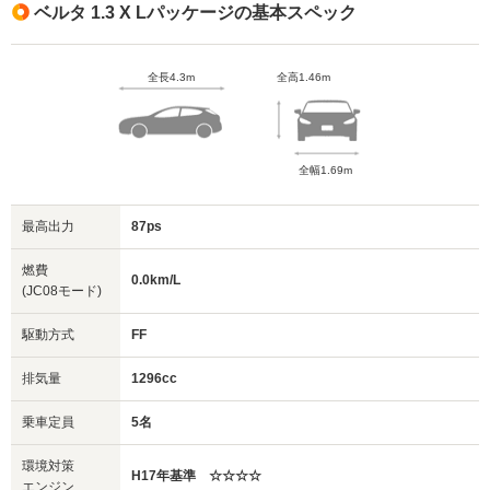
ベルタ 1.3 X Lパッケージの基本スペック
全長4.3m
全高1.46m
全幅1.69m
最高出力
87ps
燃費
0.0km/L
(JC08モード)
駆動方式
FF
排気量
1296cc
乗車定員
5名
環境対策
H17年基準 ☆☆☆☆
エンジン