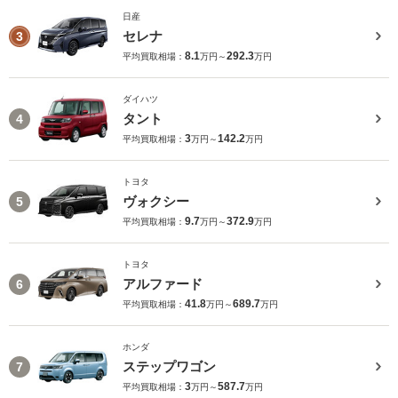
日産
セレナ
3
8.1
292.3
平均買取相場：
万円～
万円
ダイハツ
タント
4
3
142.2
平均買取相場：
万円～
万円
トヨタ
ヴォクシー
5
9.7
372.9
平均買取相場：
万円～
万円
トヨタ
アルファード
6
41.8
689.7
平均買取相場：
万円～
万円
ホンダ
ステップワゴン
7
3
587.7
平均買取相場：
万円～
万円