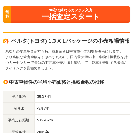
90
秒で終わるカンタン入力
無
一括査定スタート
料
ベルタ(トヨタ) 1.3 X Lパッケージの小売相場情報
あなたの愛車を査定する時、買取業者は中古車小売相場を参考にします。
より高額な査定金額を引き出すために、国内最大級の中古車物件掲載数を持
つカーセンサーで最新の中古車小売相場を確認して、愛車を売却する最適な
タイミングを見極めましょう。
中古車物件の平均小売価格と掲載台数の推移
平均価格
38.5万円
前月比
-5.8万円
平均走行距離
53526km
平均年式
2009年