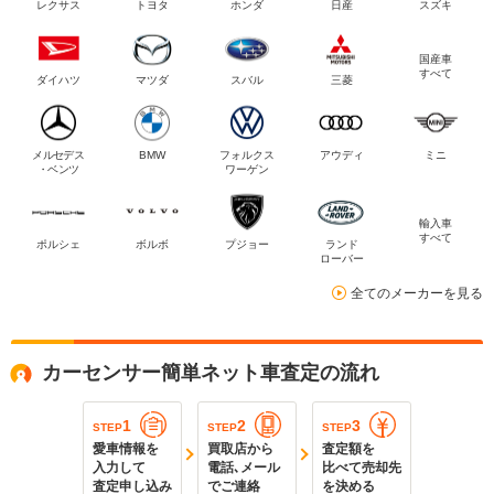
レクサス
トヨタ
ホンダ
日産
スズキ
国産車
すべて
ダイハツ
マツダ
スバル
三菱
メルセデス
BMW
フォルクス
アウディ
ミニ
・ベンツ
ワーゲン
輸入車
すべて
ポルシェ
ボルボ
プジョー
ランド
ローバー
全てのメーカーを見る
カーセンサー簡単ネット車査定の流れ
1
2
3
STEP
STEP
STEP
愛車情報を
買取店から
査定額を
入力して
電話､メール
比べて売却先
査定申し込み
でご連絡
を決める