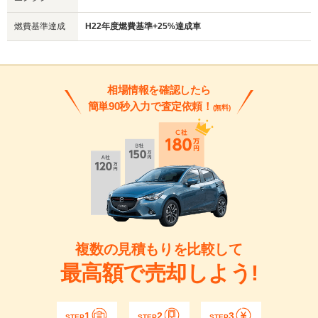
燃費基準達成
H22年度燃費基準+25%達成車
相場情報を確認したら
簡単90秒入力で査定依頼！
(無料)
複数の見積もりを比較して
最高額で売却しよう!
1
2
3
STEP
STEP
STEP