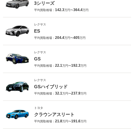
3シリーズ
142.3
364.4
平均買取相場：
万円〜
万円
レクサス
ES
204.4
405
平均買取相場：
万円〜
万円
レクサス
GS
22.1
192.3
平均買取相場：
万円〜
万円
レクサス
GSハイブリッド
32.1
237.9
平均買取相場：
万円〜
万円
トヨタ
クラウンアスリート
21.8
191.6
平均買取相場：
万円〜
万円