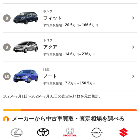
ホンダ
フィット
8
20.5
166.6
平均買取相場：
万円～
万円
トヨタ
アクア
9
14.6
236
平均買取相場：
万円～
万円
日産
ノート
10
7.2
150.5
平均買取相場：
万円～
万円
2026年7月1日〜2026年7月31日の査定依頼数を元に集計。
メーカーから中古車買取・査定相場を調べる