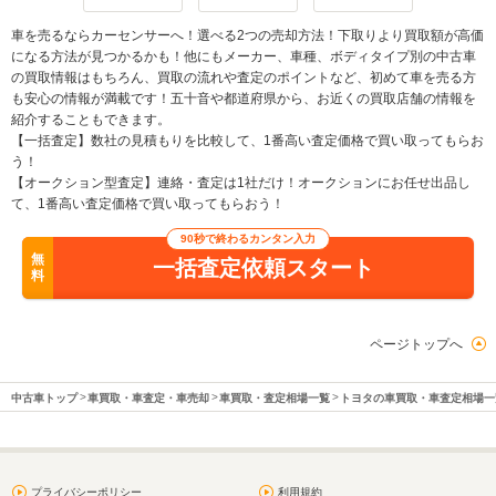
車を売るならカーセンサーへ！選べる2つの売却方法！下取りより買取額が高価
になる方法が見つかるかも！他にもメーカー、車種、ボディタイプ別の中古車
の買取情報はもちろん、買取の流れや査定のポイントなど、初めて車を売る方
も安心の情報が満載です！五十音や都道府県から、お近くの買取店舗の情報を
紹介することもできます。
【一括査定】数社の見積もりを比較して、1番高い査定価格で買い取ってもらお
う！
【オークション型査定】連絡・査定は1社だけ！オークションにお任せ出品し
て、1番高い査定価格で買い取ってもらおう！
90秒で終わるカンタン入力
無
一括査定依頼スタート
料
ページトップへ
中古車トップ
車買取・車査定・車売却
車買取・査定相場一覧
トヨタの車買取・車査定相場一
プライバシーポリシー
利用規約