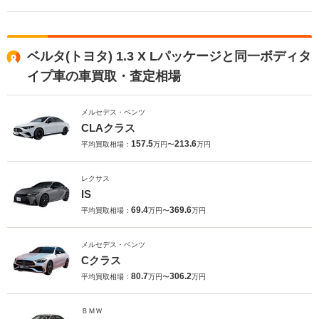
ベルタ(トヨタ) 1.3 X Lパッケージと同一ボディタ
イプ車の車買取・査定相場
メルセデス・ベンツ
CLAクラス
157.5
213.6
平均買取相場：
万円〜
万円
レクサス
IS
69.4
369.6
平均買取相場：
万円〜
万円
メルセデス・ベンツ
Cクラス
80.7
306.2
平均買取相場：
万円〜
万円
ＢＭＷ