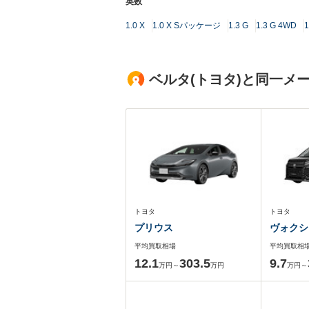
英数
1.0 X
1.0 X Sパッケージ
1.3 G
1.3 G 4WD
1
ベルタ(トヨタ)と同一メ
トヨタ
トヨタ
プリウス
ヴォクシ
平均買取相場
平均買取相
12.1
303.5
9.7
万円～
万円
万円～