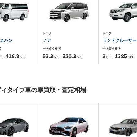
トヨタ
トヨタ
スバン
ノア
ランドクルーザー
場
平均買取相場
平均買取相場
416.9
53.3
320.3
3
1325
円～
万円
万円～
万円
万円～
万円
ディタイプ車の車買取・査定相場