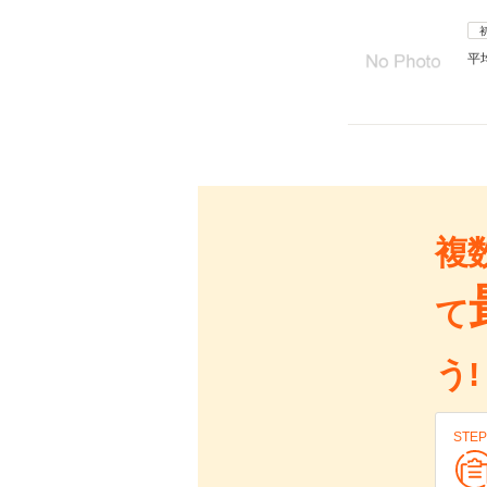
平
複
て
う!
STEP