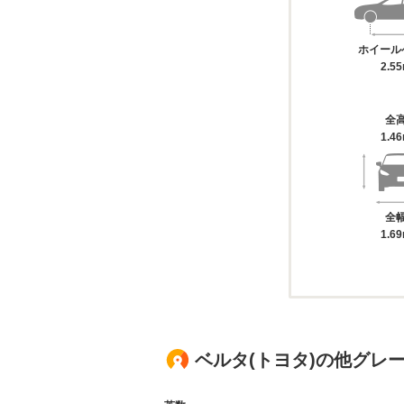
ホイール
2.5
全
1.4
全
1.6
ベルタ(トヨタ)の他グレ