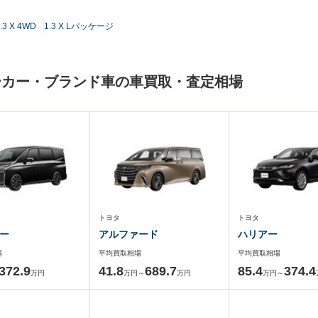
.3 X 4WD
1.3 X Lパッケージ
ーカー・ブランド車の車買取・査定相場
トヨタ
トヨタ
ー
アルファード
ハリアー
場
平均買取相場
平均買取相場
372.9
41.8
689.7
85.4
374.4
万円
万円～
万円
万円～