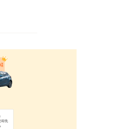
を
売却先
る