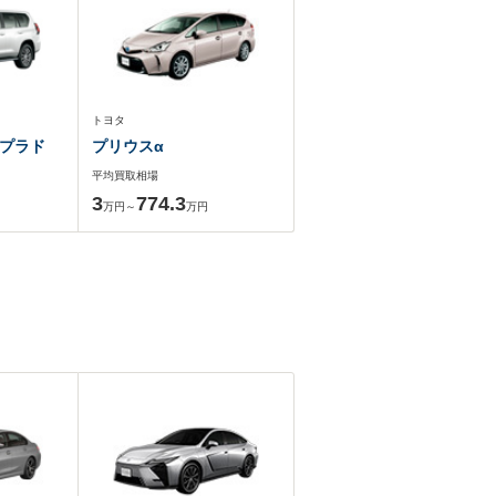
トヨタ
プラド
プリウスα
平均買取相場
3
774.3
万円～
万円