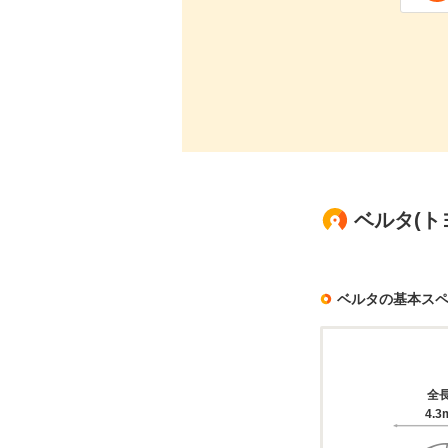
ベルタ(ト
ベルタの基本ス
全
4.3