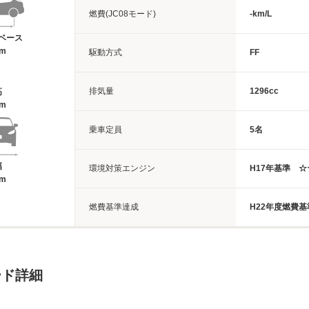
燃費(JC08モード)
-km/L
ベース
5m
駆動方式
FF
排気量
1296cc
高
6m
乗車定員
5名
幅
環境対策エンジン
H17年基準 
9m
燃費基準達成
H22年度燃費基
ード詳細