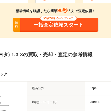
90秒
相場情報を確認したら簡単
入力で査定依頼！
90秒で終わるカンタン入力
無
一括査定依頼スタート
料
ヨタ) 1.3 Xの買取・売却・査定の参考情報
ペック
最高出力
87ps
長
燃費(10.15モード)
20km/L
m