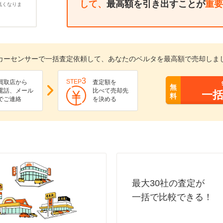
して、
最高額を引き出すことが
重要
低くなりま
カーセンサーで一括査定依頼して、あなたのベルタを最高額で売却しま
3
STEP
買取店から
査定額を
無
電話、メール
比べて売却先
一
料
でご連絡
を決める
最大30社の査定が
一括で比較できる！