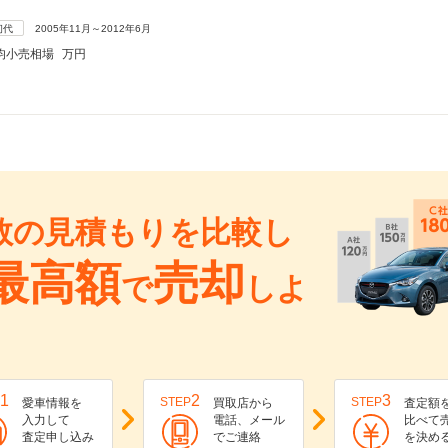
初代
2005年11月～2012年6月
均小売相場
万円
数の見積もりを比較し
最高額
売却
で
しよ
1
2
3
STEP
STEP
愛車情報を
買取店から
査定額
入力して
電話、メール
比べて
査定申し込み
でご連絡
を決め