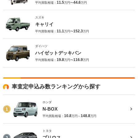
11.5
44.6
平均買取相場：
万円〜
万円
スズキ
キャリイ
11.1
152.3
平均買取相場：
万円〜
万円
ダイハツ
ハイゼットデッキバン
19.8
116.9
平均買取相場：
万円〜
万円
車査定申込み数ランキングから探す
ホンダ
N-BOX
1
10.8
148.8
平均買取相場：
万円～
万円
トヨタ
プリウス
2