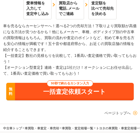
愛車情報を
買取店から
査定額を
入力して
電話､メール
比べて売却先
査定申し込み
でご連絡
を決める
車を売るならカーセンサーへ！選べる2つの売却方法！下取りより買取額が高価
になる方法が見つかるかも！他にもメーカー、車種、ボディタイプ別の中古車
の買取情報はもちろん、買取の流れや査定のポイントなど、初めて車を売る方
も安心の情報が満載です！五十音や都道府県から、お近くの買取店舗の情報を
紹介することもできます。
【一括査定】数社の見積もりを比較して、1番高い査定価格で買い取ってもらお
う！
【オークション型査定】連絡・査定は1社だけ！オークションにお任せ出品し
て、1番高い査定価格で買い取ってもらおう！
90秒で終わるカンタン入力
無
一括査定依頼スタート
料
ページトップへ
中古車トップ
車買取・車査定・車売却
車買取・査定相場一覧
トヨタの車買取・車査定相場一