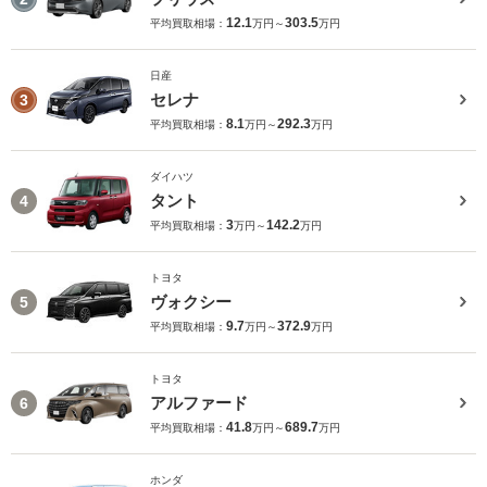
12.1
303.5
平均買取相場：
万円～
万円
日産
セレナ
3
8.1
292.3
平均買取相場：
万円～
万円
ダイハツ
タント
4
3
142.2
平均買取相場：
万円～
万円
トヨタ
ヴォクシー
5
9.7
372.9
平均買取相場：
万円～
万円
トヨタ
アルファード
6
41.8
689.7
平均買取相場：
万円～
万円
ホンダ