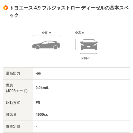
トヨエース 4.9 フルジャストロー ディーゼルの基本スペ
ック
全長-m
全高-m
全幅-m
最高出力
-ps
燃費
0.0km/L
(JC08モード)
駆動方式
FR
排気量
4900cc
乗車定員
-