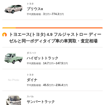
トヨタ
プリウスα
3
774.3
平均買取相場：
万円〜
万円
トヨエース(トヨタ) 4.9 フルジャストロー ディー
ゼルと同一ボディタイプ車の車買取・査定相場
ダイハツ
ハイゼットトラック
14.7
147.5
平均買取相場：
万円〜
万円
トヨタ
ダイナ
45.5
236.4
平均買取相場：
万円〜
万円
スバル
サンバートラック