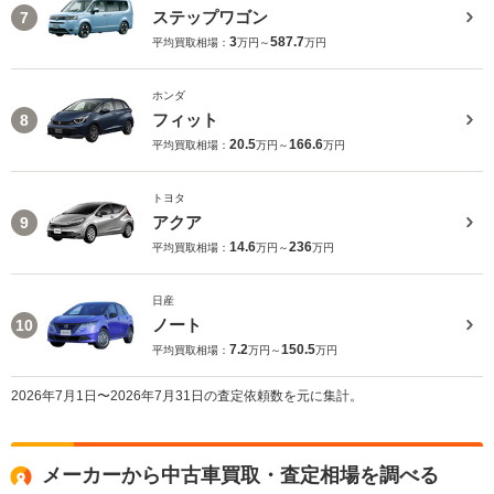
ステップワゴン
7
3
587.7
平均買取相場：
万円～
万円
ホンダ
フィット
8
20.5
166.6
平均買取相場：
万円～
万円
トヨタ
アクア
9
14.6
236
平均買取相場：
万円～
万円
日産
ノート
10
7.2
150.5
平均買取相場：
万円～
万円
2026年7月1日〜2026年7月31日の査定依頼数を元に集計。
メーカーから中古車買取・査定相場を調べる