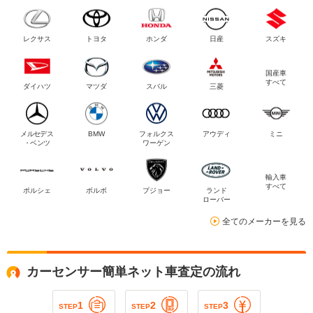
レクサス
トヨタ
ホンダ
日産
スズキ
国産車
すべて
ダイハツ
マツダ
スバル
三菱
メルセデス
BMW
フォルクス
アウディ
ミニ
・ベンツ
ワーゲン
輸入車
すべて
ポルシェ
ボルボ
プジョー
ランド
ローバー
全てのメーカーを見る
カーセンサー簡単ネット車査定の流れ
1
2
3
STEP
STEP
STEP