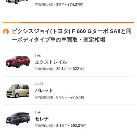
3
774.3
平均買取相場：
万円〜
万円
ピクシスジョイ(トヨタ) F 660 Gターボ SAIIと同
一ボディタイプ車の車買取・査定相場
日産
エクストレイル
20.1
322
平均買取相場：
万円〜
万円
スズキ
パレット
6.9
27.6
平均買取相場：
万円〜
万円
日産
セレナ
8.1
292.3
平均買取相場：
万円〜
万円