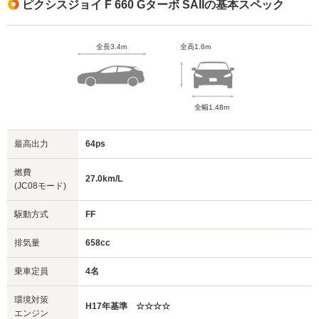
ピクシスジョイ F 660 Gターボ SAIIの基本スペック
全長3.4m
全高1.6m
全幅1.48m
最高出力
64ps
燃費
27.0km/L
(JC08モード)
駆動方式
FF
排気量
658cc
乗車定員
4名
環境対策
H17年基準 ☆☆☆☆
エンジン