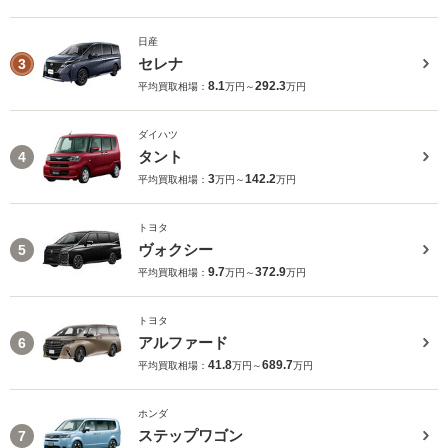
日産
セレナ
3
8.1
292.3
平均買取相場：
万円～
万円
ダイハツ
タント
4
3
142.2
平均買取相場：
万円～
万円
トヨタ
ヴォクシー
5
9.7
372.9
平均買取相場：
万円～
万円
トヨタ
アルファード
6
41.8
689.7
平均買取相場：
万円～
万円
ホンダ
ステップワゴン
7