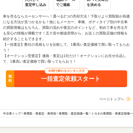
査定申し込み
でご連絡
を決める
車を売るならカーセンサーへ！選べる2つの売却方法！下取りより買取額が高価
になる方法が見つかるかも！他にもメーカー、車種、ボディタイプ別の中古車
の買取情報はもちろん、買取の流れや査定のポイントなど、初めて車を売る方
も安心の情報が満載です！五十音や都道府県から、お近くの買取店舗の情報を
紹介することもできます。
【一括査定】数社の見積もりを比較して、1番高い査定価格で買い取ってもらお
う！
【オークション型査定】連絡・査定は1社だけ！オークションにお任せ出品し
て、1番高い査定価格で買い取ってもらおう！
90秒で終わるカンタン入力
無
一括査定依頼スタート
料
ページトップへ
中古車トップ
車買取・車査定・車売却
車買取・査定相場一覧
トヨタの車買取・車査定相場一