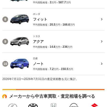
3
587.7
平均買取相場：
万円～
万円
ホンダ
フィット
8
20.5
166.6
平均買取相場：
万円～
万円
トヨタ
アクア
9
14.6
236
平均買取相場：
万円～
万円
日産
ノート
10
7.2
150.5
平均買取相場：
万円～
万円
2026年7月1日〜2026年7月31日の査定依頼数を元に集計。
メーカーから中古車買取・査定相場を調べる