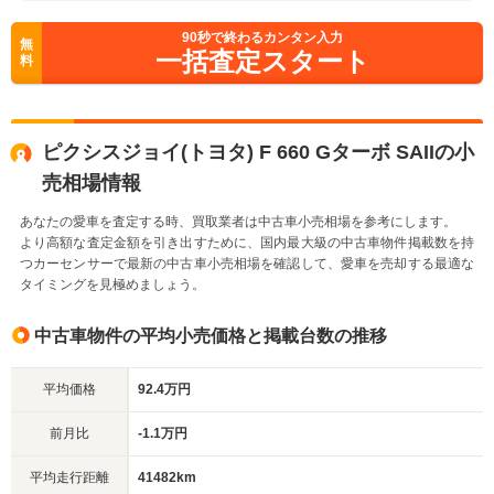
90
秒で終わるカンタン入力
無
一括査定スタート
料
ピクシスジョイ(トヨタ) F 660 Gターボ SAIIの小
売相場情報
あなたの愛車を査定する時、買取業者は中古車小売相場を参考にします。
より高額な査定金額を引き出すために、国内最大級の中古車物件掲載数を持
つカーセンサーで最新の中古車小売相場を確認して、愛車を売却する最適な
タイミングを見極めましょう。
中古車物件の平均小売価格と掲載台数の推移
平均価格
92.4万円
前月比
-1.1万円
平均走行距離
41482km