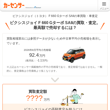
メニュー
ピクシスジョイ（トヨタ） F 660 Gターボ SAIIの車買取・車査定
ピクシスジョイ F 660 Gターボ SAIIの買取・査定。
最高額で売却するには？
買取相場算出には参照データが少ないため中古車平均小売相場を表示し
ています。
2026年8月平均小売相場
92.4
万円
-1.1
（前月比：
万円）
※上記はカーセンサー掲載物件の平均小売相場であり、査定相場ではありません。一般
的に、査定価格は小売価格より低くなります。
買取査定額
????
万円
ピクシスジョイの高額査定を狙うには、