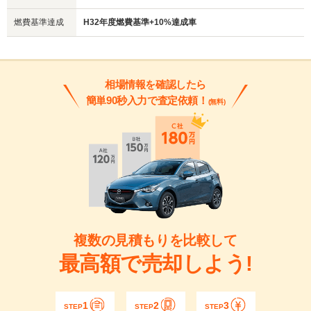
燃費基準達成
H32年度燃費基準+10%達成車
相場情報を確認したら
簡単90秒入力で査定依頼！
(無料)
複数の見積もりを比較して
最高額で売却しよう!
1
2
3
STEP
STEP
STEP