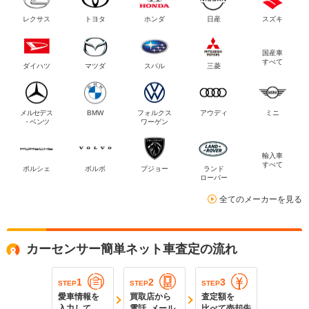
レクサス
トヨタ
ホンダ
日産
スズキ
国産車
すべて
ダイハツ
マツダ
スバル
三菱
メルセデス
BMW
フォルクス
アウディ
ミニ
・ベンツ
ワーゲン
輸入車
すべて
ポルシェ
ボルボ
プジョー
ランド
ローバー
全てのメーカーを見る
カーセンサー簡単ネット車査定の流れ
1
2
3
STEP
STEP
STEP
愛車情報を
買取店から
査定額を
入力して
電話､メール
比べて売却先