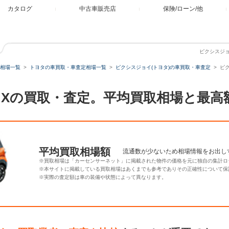
カタログ
中古車販売店
保険/ローン/他
ピクシスジョ
相場一覧
トヨタの車買取・車査定相場一覧
ピクシスジョイ(トヨタ)の車買取・車査定
ピク
60 Xの買取・査定。平均買取相場と最
平均買取相場額
流通数が少ないため相場情報をお出し
※買取相場は「カーセンサーネット」に掲載された物件の価格を元に独自の集計ロ
※本サイトに掲載している買取相場はあくまでも参考でありその正確性について保
※実際の査定額は車の装備や状態によって異なります。