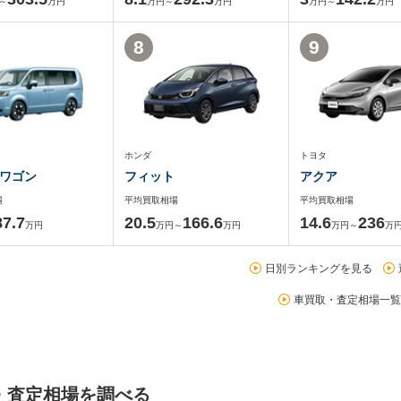
～
万円
万円～
万円
万円～
万円
8
9
ホンダ
トヨタ
ワゴン
フィット
アクア
場
平均買取相場
平均買取相場
87.7
20.5
166.6
14.6
236
万円
万円～
万円
万円～
万
日別ランキングを見る
車買取・査定相場一覧
・査定相場を調べる