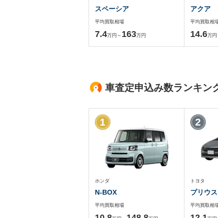
スペーシア
アクア
平均買取相場
平均買取相
7.4
163
14.6
万円～
万円
万円
車査定申込み数ランキン
1
2
ホンダ
トヨタ
N-BOX
プリウス
平均買取相場
平均買取相
10.8
148.8
12.1