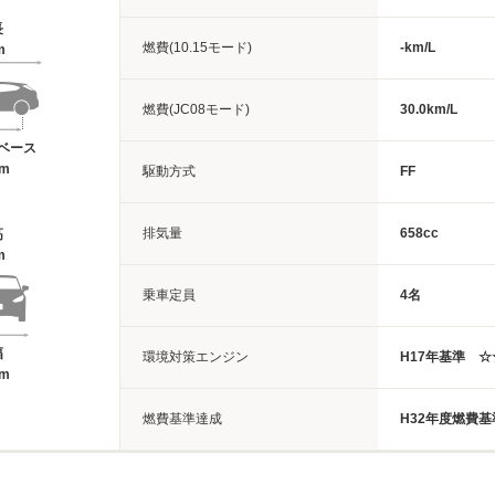
長
燃費(10.15モード)
-km/L
m
燃費(JC08モード)
30.0km/L
ベース
6m
駆動方式
FF
排気量
658cc
高
m
乗車定員
4名
幅
環境対策エンジン
H17年基準 
8m
燃費基準達成
H32年度燃費基