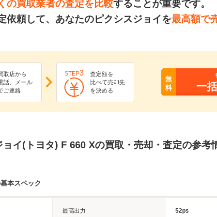
くの買取業者の査定を比較
することが重要です。
定依頼して、あなたのピクシスジョイを
最高額で
3
STEP
買取店から
査定額を
無
電話、メール
比べて売却先
一
料
でご連絡
を決める
ョイ(トヨタ) F 660 Xの買取・売却・査定の参考
の基本スペック
最高出力
52ps