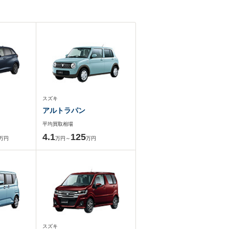
スズキ
アルトラパン
平均買取相場
4.1
125
万円
万円～
万円
スズキ