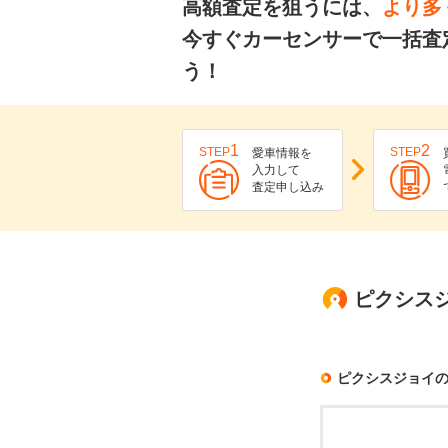
高額査定を狙うには、
より多
今すぐカーセンサーで一括査
う！
1
2
STEP
STEP
愛車情報を
入力して
査定申し込み
ピクシスジ
ピクシスジョイ