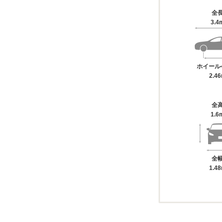
全
3.4
ホイール
2.4
全
1.6
全
1.4