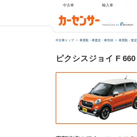
中古車
輸入車
中古車トップ
車買取・車査定・車売却
車買取・査定
ピクシスジョイ F 6