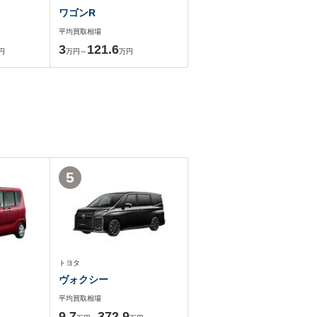
ワゴンR
平均買取相場
3
121.6
円
万円～
万円
5
トヨタ
ヴォクシー
平均買取相場
9.7
372.9