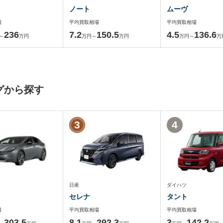
ノート
ムーヴ
場
平均買取相場
平均買取相場
236
7.2
150.5
4.5
136.6
～
万円
万円～
万円
万円～
万
グから探す
3
4
日産
ダイハツ
セレナ
タント
場
平均買取相場
平均買取相場
303.5
8.1
292.3
3
142.2