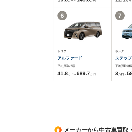
万円～
万円
万円
6
7
トヨタ
ホンダ
アルファード
ステップ
平均買取相場
平均買取相
41.8
689.7
3
5
万円～
万円
万円～
メーカーから中古車買取