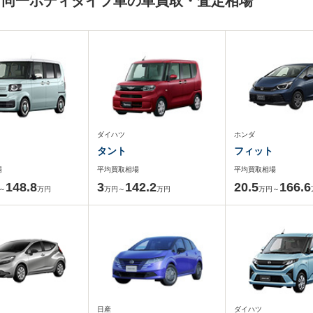
と同一ボディタイプ車の車買取・査定相場
ダイハツ
ホンダ
タント
フィット
場
平均買取相場
平均買取相場
148.8
3
142.2
20.5
166.6
～
万円
万円～
万円
万円～
日産
ダイハツ