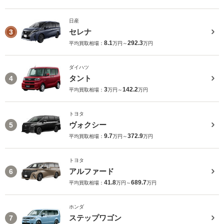
日産
セレナ
3
8.1
292.3
平均買取相場：
万円～
万円
ダイハツ
タント
4
3
142.2
平均買取相場：
万円～
万円
トヨタ
ヴォクシー
5
9.7
372.9
平均買取相場：
万円～
万円
トヨタ
アルファード
6
41.8
689.7
平均買取相場：
万円～
万円
ホンダ
ステップワゴン
7