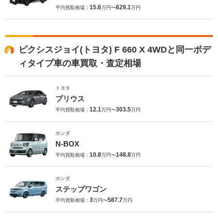
15.6
629.1
平均買取相場：
万円〜
万円
ピクシスジョイ(トヨタ) F 660 X 4WDと同一ボデ
ィタイプ車の車買取・査定相場
トヨタ
プリウス
12.1
303.5
平均買取相場：
万円〜
万円
ホンダ
N-BOX
10.8
148.8
平均買取相場：
万円〜
万円
ホンダ
ステップワゴン
3
587.7
平均買取相場：
万円〜
万円