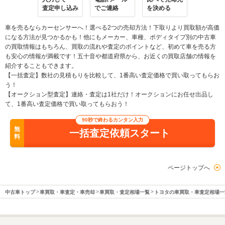
査定申し込み
でご連絡
を決める
車を売るならカーセンサーへ！選べる2つの売却方法！下取りより買取額が高価
になる方法が見つかるかも！他にもメーカー、車種、ボディタイプ別の中古車
の買取情報はもちろん、買取の流れや査定のポイントなど、初めて車を売る方
も安心の情報が満載です！五十音や都道府県から、お近くの買取店舗の情報を
紹介することもできます。
【一括査定】数社の見積もりを比較して、1番高い査定価格で買い取ってもらお
う！
【オークション型査定】連絡・査定は1社だけ！オークションにお任せ出品し
て、1番高い査定価格で買い取ってもらおう！
90秒で終わるカンタン入力
無
一括査定依頼スタート
料
ページトップへ
中古車トップ
車買取・車査定・車売却
車買取・査定相場一覧
トヨタの車買取・車査定相場一