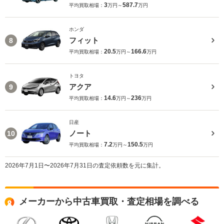
3
587.7
平均買取相場：
万円～
万円
ホンダ
フィット
8
20.5
166.6
平均買取相場：
万円～
万円
トヨタ
アクア
9
14.6
236
平均買取相場：
万円～
万円
日産
ノート
10
7.2
150.5
平均買取相場：
万円～
万円
2026年7月1日〜2026年7月31日の査定依頼数を元に集計。
メーカーから中古車買取・査定相場を調べる