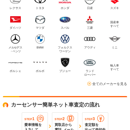
レクサス
トヨタ
ホンダ
日産
スズキ
国産車
すべて
ダイハツ
マツダ
スバル
三菱
メルセデス
BMW
フォルクス
アウディ
ミニ
・ベンツ
ワーゲン
輸入車
すべて
ポルシェ
ボルボ
プジョー
ランド
ローバー
全てのメーカーを見る
カーセンサー簡単ネット車査定の流れ
1
2
3
STEP
STEP
STEP
愛車情報を
買取店から
査定額を
入力して
電話､メール
比べて売却先