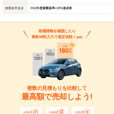
燃費基準達成
H32年度燃費基準+10%達成車
相場情報を確認したら
簡単90秒入力で査定依頼！
(無料)
複数の見積もりを比較して
最高額で売却しよう!
1
2
3
STEP
STEP
STEP