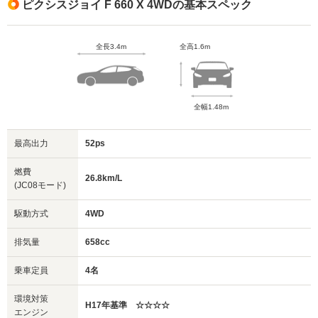
ピクシスジョイ F 660 X 4WDの基本スペック
全長3.4m
全高1.6m
全幅1.48m
最高出力
52ps
燃費
26.8km/L
(JC08モード)
駆動方式
4WD
排気量
658cc
乗車定員
4名
環境対策
H17年基準 ☆☆☆☆
エンジン