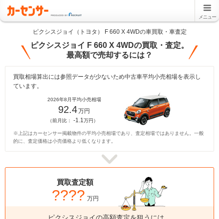
メニュー
ピクシスジョイ（トヨタ） F 660 X 4WDの車買取・車査定
ピクシスジョイ F 660 X 4WDの買取・査定。
最高額で売却するには？
買取相場算出には参照データが少ないため中古車平均小売相場を表示し
ています。
2026年8月平均小売相場
92.4
万円
-1.1
（前月比：
万円）
※上記はカーセンサー掲載物件の平均小売相場であり、査定相場ではありません。一般
的に、査定価格は小売価格より低くなります。
買取査定額
????
万円
ピクシスジョイの高額査定を狙うには、