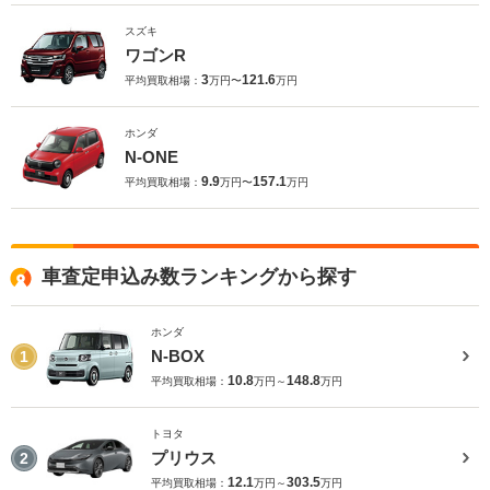
スズキ
ワゴンR
3
121.6
平均買取相場：
万円〜
万円
ホンダ
N-ONE
9.9
157.1
平均買取相場：
万円〜
万円
車査定申込み数ランキングから探す
ホンダ
N-BOX
1
10.8
148.8
平均買取相場：
万円～
万円
トヨタ
プリウス
2
12.1
303.5
平均買取相場：
万円～
万円