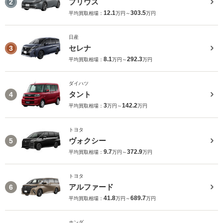
プリウス
2
12.1
303.5
平均買取相場：
万円～
万円
日産
セレナ
3
8.1
292.3
平均買取相場：
万円～
万円
ダイハツ
タント
4
3
142.2
平均買取相場：
万円～
万円
トヨタ
ヴォクシー
5
9.7
372.9
平均買取相場：
万円～
万円
トヨタ
アルファード
6
41.8
689.7
平均買取相場：
万円～
万円
ホンダ