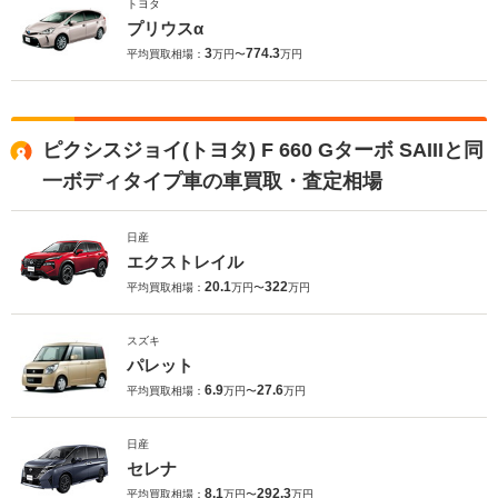
トヨタ
プリウスα
3
774.3
平均買取相場：
万円〜
万円
ピクシスジョイ(トヨタ) F 660 Gターボ SAIIIと同
一ボディタイプ車の車買取・査定相場
日産
エクストレイル
20.1
322
平均買取相場：
万円〜
万円
スズキ
パレット
6.9
27.6
平均買取相場：
万円〜
万円
日産
セレナ
8.1
292.3
平均買取相場：
万円〜
万円