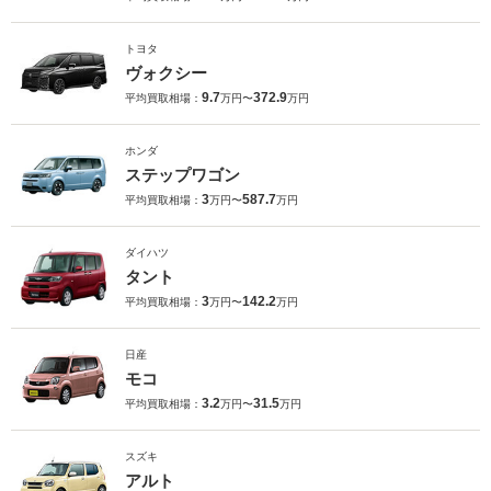
トヨタ
ヴォクシー
9.7
372.9
平均買取相場：
万円〜
万円
ホンダ
ステップワゴン
3
587.7
平均買取相場：
万円〜
万円
ダイハツ
タント
3
142.2
平均買取相場：
万円〜
万円
日産
モコ
3.2
31.5
平均買取相場：
万円〜
万円
スズキ
アルト