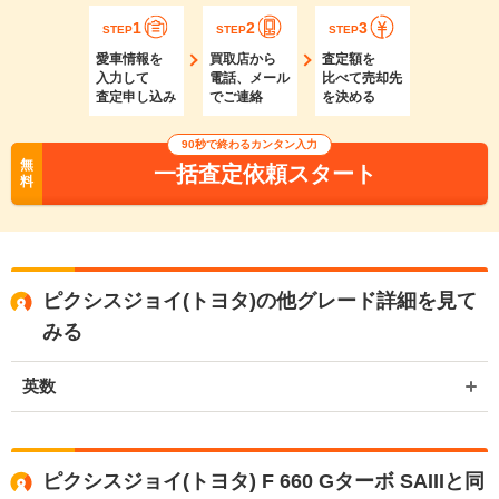
1
2
3
STEP
STEP
STEP
愛車情報を
買取店から
査定額を
入力して
電話、メール
比べて売却先
査定申し込み
でご連絡
を決める
90秒で終わるカンタン入力
無
一括査定依頼スタート
料
ピクシスジョイ(トヨタ)の他グレード詳細を見て
みる
英数
ピクシスジョイ(トヨタ) F 660 Gターボ SAIIIと同