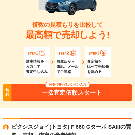
複数の見積もりを比較して
最高額で売却しよう!
1
2
3
STEP
STEP
STEP
愛車情報を
買取店から
査定額を
入力して
電話、メール
比べて売却先
査定申し込み
でご連絡
を決める
90秒で終わるカンタン入力
無
一括査定依頼スタート
料
ピクシスジョイ(トヨタ) F 660 Gターボ SAIIIの買