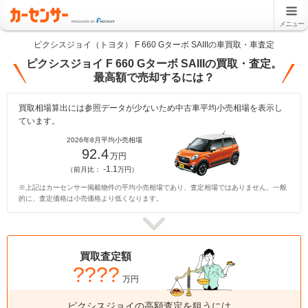
メニュー
ピクシスジョイ（トヨタ） F 660 Gターボ SAIIIの車買取・車査定
ピクシスジョイ F 660 Gターボ SAIIIの買取・査定。
最高額で売却するには？
買取相場算出には参照データが少ないため中古車平均小売相場を表示し
ています。
2026年8月平均小売相場
92.4
万円
-1.1
（前月比：
万円）
※上記はカーセンサー掲載物件の平均小売相場であり、査定相場ではありません。一般
的に、査定価格は小売価格より低くなります。
買取査定額
????
万円
ピクシスジョイの高額査定を狙うには、