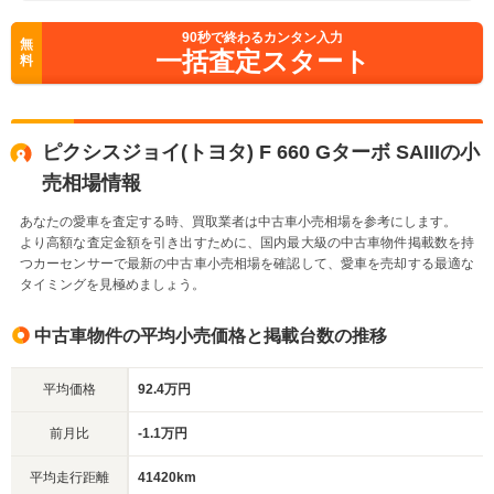
90
秒で終わるカンタン入力
無
一括査定スタート
料
ピクシスジョイ(トヨタ) F 660 Gターボ SAIIIの小
売相場情報
あなたの愛車を査定する時、買取業者は中古車小売相場を参考にします。
より高額な査定金額を引き出すために、国内最大級の中古車物件掲載数を持
つカーセンサーで最新の中古車小売相場を確認して、愛車を売却する最適な
タイミングを見極めましょう。
中古車物件の平均小売価格と掲載台数の推移
平均価格
92.4万円
前月比
-1.1万円
平均走行距離
41420km