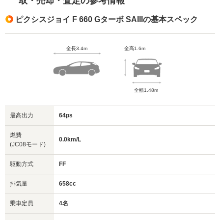
取・売却・査定の参考情報
ピクシスジョイ F 660 Gターボ SAIIIの基本スペック
全長3.4m
全高1.6m
全幅1.48m
最高出力
64ps
燃費
0.0km/L
(JC08モード)
駆動方式
FF
排気量
658cc
乗車定員
4名