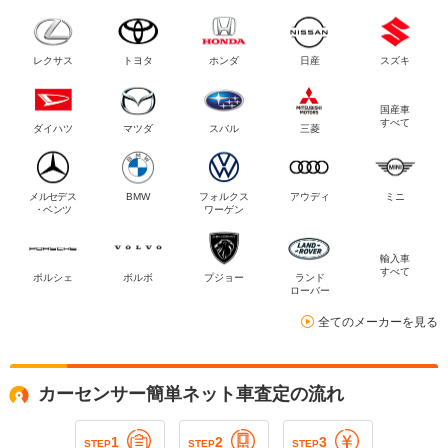
レクサス
トヨタ
ホンダ
日産
スズキ
国産車
すべて
ダイハツ
マツダ
スバル
三菱
メルセデス
BMW
フォルクス
アウディ
ミニ
・ベンツ
ワーゲン
輸入車
すべて
ポルシェ
ボルボ
プジョー
ランド
ローバー
全てのメーカーを見る
カーセンサー簡単ネット車査定の流れ
1
2
3
STEP
STEP
STEP