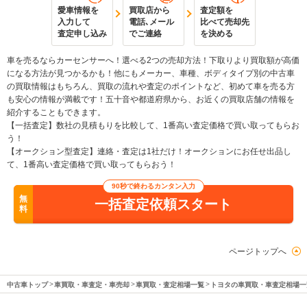
愛車情報を
買取店から
査定額を
入力して
電話､メール
比べて売却先
査定申し込み
でご連絡
を決める
車を売るならカーセンサーへ！選べる2つの売却方法！下取りより買取額が高価
になる方法が見つかるかも！他にもメーカー、車種、ボディタイプ別の中古車
の買取情報はもちろん、買取の流れや査定のポイントなど、初めて車を売る方
も安心の情報が満載です！五十音や都道府県から、お近くの買取店舗の情報を
紹介することもできます。
【一括査定】数社の見積もりを比較して、1番高い査定価格で買い取ってもらお
う！
【オークション型査定】連絡・査定は1社だけ！オークションにお任せ出品し
て、1番高い査定価格で買い取ってもらおう！
90秒で終わるカンタン入力
無
一括査定依頼スタート
料
ページトップへ
中古車トップ
車買取・車査定・車売却
車買取・査定相場一覧
トヨタの車買取・車査定相場一