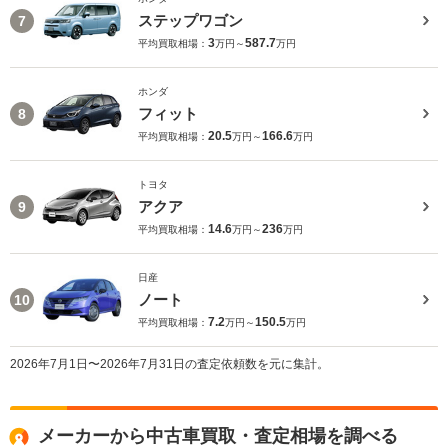
ステップワゴン
7
3
587.7
平均買取相場：
万円～
万円
ホンダ
フィット
8
20.5
166.6
平均買取相場：
万円～
万円
トヨタ
アクア
9
14.6
236
平均買取相場：
万円～
万円
日産
ノート
10
7.2
150.5
平均買取相場：
万円～
万円
2026年7月1日〜2026年7月31日の査定依頼数を元に集計。
メーカーから中古車買取・査定相場を調べる