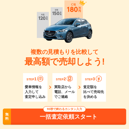
複数の見積もりを比較して
最高額で売却しよう!
1
2
3
STEP
STEP
STEP
愛車情報を
買取店から
査定額を
入力して
電話、メール
比べて売却先
査定申し込み
でご連絡
を決める
90秒で終わるカンタン入力
無
一括査定依頼スタート
料