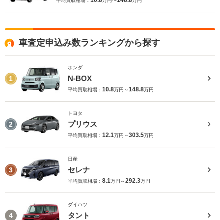
10.8
148.8
平均買取相場：
万円〜
万円
車査定申込み数ランキングから探す
ホンダ
N-BOX
1
10.8
148.8
平均買取相場：
万円～
万円
トヨタ
プリウス
2
12.1
303.5
平均買取相場：
万円～
万円
日産
セレナ
3
8.1
292.3
平均買取相場：
万円～
万円
ダイハツ
タント
4