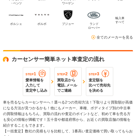
・ベンツ
ワーゲン
輸入車
すべて
ポルシェ
ボルボ
プジョー
ランド
ローバー
全てのメーカーを見る
カーセンサー簡単ネット車査定の流れ
1
2
3
STEP
STEP
STEP
愛車情報を
買取店から
査定額を
入力して
電話､メール
比べて売却先
査定申し込み
でご連絡
を決める
車を売るならカーセンサーへ！選べる2つの売却方法！下取りより買取額が高価
になる方法が見つかるかも！他にもメーカー、車種、ボディタイプ別の中古車
の買取情報はもちろん、買取の流れや査定のポイントなど、初めて車を売る方
も安心の情報が満載です！五十音や都道府県から、お近くの買取店舗の情報を
紹介することもできます。
【一括査定】数社の見積もりを比較して、1番高い査定価格で買い取ってもらお