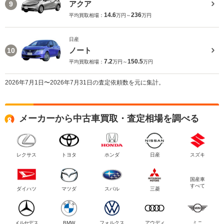
アクア
9
14.6
236
平均買取相場：
万円～
万円
日産
ノート
10
7.2
150.5
平均買取相場：
万円～
万円
2026年7月1日〜2026年7月31日の査定依頼数を元に集計。
メーカーから中古車買取・査定相場を調べる
レクサス
トヨタ
ホンダ
日産
スズキ
国産車
すべて
ダイハツ
マツダ
スバル
三菱
メルセデス
BMW
フォルクス
アウディ
ミニ