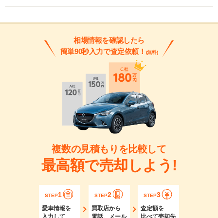
相場情報を確認したら
簡単90秒入力で査定依頼！
(無料)
複数の見積もりを比較して
最高額で売却しよう!
1
2
3
STEP
STEP
STEP
愛車情報を
買取店から
査定額を
入力して
電話、メール
比べて売却先