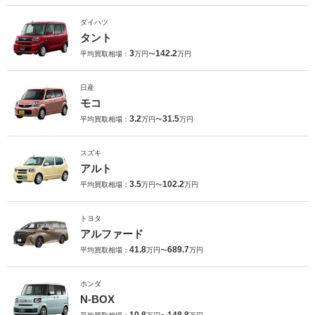
ダイハツ
タント
3
142.2
平均買取相場：
万円〜
万円
日産
モコ
3.2
31.5
平均買取相場：
万円〜
万円
スズキ
アルト
3.5
102.2
平均買取相場：
万円〜
万円
トヨタ
アルファード
41.8
689.7
平均買取相場：
万円〜
万円
ホンダ
N-BOX