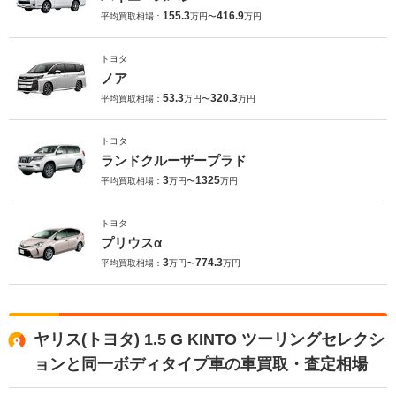
155.3
416.9
平均買取相場：
万円〜
万円
トヨタ
ノア
53.3
320.3
平均買取相場：
万円〜
万円
トヨタ
ランドクルーザープラド
3
1325
平均買取相場：
万円〜
万円
トヨタ
プリウスα
3
774.3
平均買取相場：
万円〜
万円
ヤリス(トヨタ) 1.5 G KINTO ツーリングセレクシ
ョンと同一ボディタイプ車の車買取・査定相場