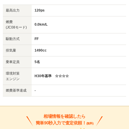
最高出力
120ps
燃費
0.0km/L
(JC08モード)
駆動方式
FF
排気量
1490cc
乗車定員
5名
環境対策
H30年基準 ☆☆☆☆
エンジン
燃費基準達成
-
相場情報を確認したら
簡単90秒入力で査定依頼！
(無料)