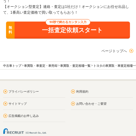
う！
【オークション型査定】連絡・査定は1社だけ！オークションにお任せ出品し
て、1番高い査定価格で買い取ってもらおう！
90秒で終わるカンタン入力
無
一括査定依頼スタート
料
ページトップへ
中古車トップ
車買取・車査定・車売却
車買取・査定相場一覧
トヨタの車買取・車査定相場一
プライバシーポリシー
利用規約
サイトマップ
お問い合わせ・ご要望
広告掲載のお申し込み