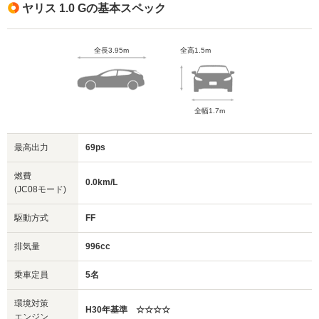
ヤリス 1.0 Gの基本スペック
全長3.95m
全高1.5m
全幅1.7m
最高出力
69ps
燃費
0.0km/L
(JC08モード)
駆動方式
FF
排気量
996cc
乗車定員
5名
環境対策
H30年基準 ☆☆☆☆
エンジン