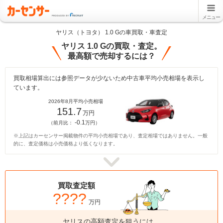
メニュー
ヤリス（トヨタ） 1.0 Gの車買取・車査定
ヤリス 1.0 Gの買取・査定。
最高額で売却するには？
買取相場算出には参照データが少ないため中古車平均小売相場を表示し
ています。
2026年8月平均小売相場
151.7
万円
-0.1
（前月比：
万円）
※上記はカーセンサー掲載物件の平均小売相場であり、査定相場ではありません。一般
的に、査定価格は小売価格より低くなります。
買取査定額
????
万円
ヤリスの高額査定を狙うには、