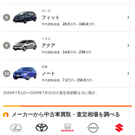
ホンダ
フィット
8
20.5
166.6
平均買取相場：
万円～
万円
トヨタ
アクア
9
14.6
236
平均買取相場：
万円～
万円
日産
ノート
10
7.2
150.5
平均買取相場：
万円～
万円
2026年7月1日〜2026年7月31日の査定依頼数を元に集計。
メーカーから中古車買取・査定相場を調べる