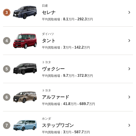
日産
セレナ
3
8.1
292.3
平均買取相場：
万円～
万円
ダイハツ
タント
4
3
142.2
平均買取相場：
万円～
万円
トヨタ
ヴォクシー
5
9.7
372.9
平均買取相場：
万円～
万円
トヨタ
アルファード
6
41.8
689.7
平均買取相場：
万円～
万円
ホンダ
ステップワゴン
7
3
587.7
平均買取相場：
万円～
万円