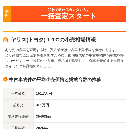
90
秒で終わるカンタン入力
無
一括査定スタート
料
ヤリス(トヨタ) 1.0 Gの小売相場情報
あなたの愛車を査定する時、買取業者は中古車小売相場を参考にします。
より高額な査定金額を引き出すために、国内最大級の中古車物件掲載数を持
つカーセンサーで最新の中古車小売相場を確認して、愛車を売却する最適な
タイミングを見極めましょう。
中古車物件の平均小売価格と掲載台数の推移
平均価格
151.7万円
前月比
-0.1万円
平均走行距離
35468km
平均年式
2026年