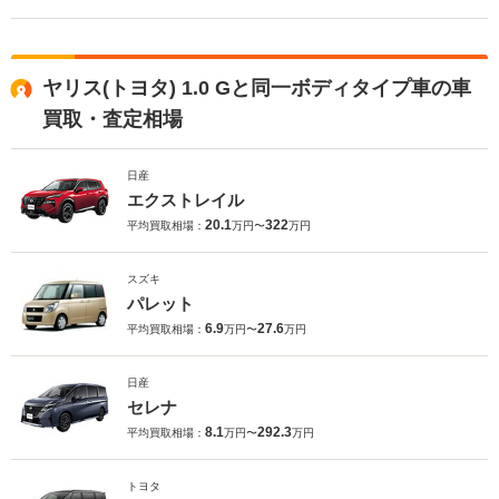
ヤリス(トヨタ) 1.0 Gと同一ボディタイプ車の車
買取・査定相場
日産
エクストレイル
20.1
322
平均買取相場：
万円〜
万円
スズキ
パレット
6.9
27.6
平均買取相場：
万円〜
万円
日産
セレナ
8.1
292.3
平均買取相場：
万円〜
万円
トヨタ