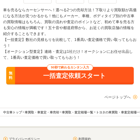
車を売るならカーセンサーへ！選べる2つの売却方法！下取りより買取額が高価
になる方法が見つかるかも！他にもメーカー、車種、ボディタイプ別の中古車
の買取情報はもちろん、買取の流れや査定のポイントなど、初めて車を売る方
も安心の情報が満載です！五十音や都道府県から、お近くの買取店舗の情報を
紹介することもできます。
【一括査定】数社の見積もりを比較して、1番高い査定価格で買い取ってもらお
う！
【オークション型査定】連絡・査定は1社だけ！オークションにお任せ出品し
て、1番高い査定価格で買い取ってもらおう！
90秒で終わるカンタン入力
無
一括査定依頼スタート
料
ページトップへ
中古車トップ
車買取・車査定・車売却
車買取・査定相場一覧
トヨタの車買取・車査定相場一
プライバシーポリシー
利用規約