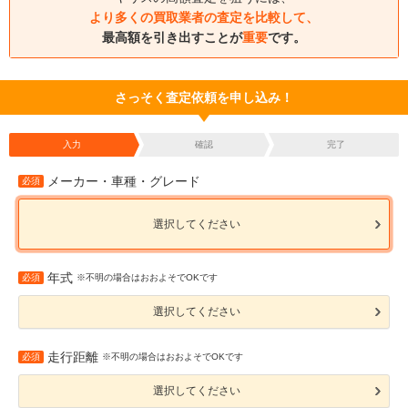
より多くの買取業者の査定を比較して、
最高額を引き出すことが
重要
です。
さっそく査定依頼を申し込み！
入力
確認
完了
メーカー・車種・グレード
必須
選択してください
年式
必須
※不明の場合はおおよそでOKです
選択してください
走行距離
必須
※不明の場合はおおよそでOKです
選択してください