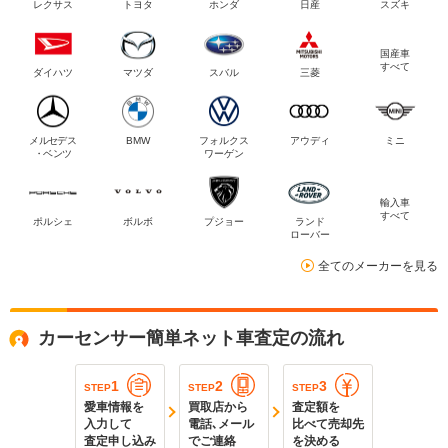
レクサス
トヨタ
ホンダ
日産
スズキ
国産車
すべて
ダイハツ
マツダ
スバル
三菱
メルセデス
BMW
フォルクス
アウディ
ミニ
・ベンツ
ワーゲン
輸入車
すべて
ポルシェ
ボルボ
プジョー
ランド
ローバー
全てのメーカーを見る
カーセンサー簡単ネット車査定の流れ
1
2
3
STEP
STEP
STEP
愛車情報を
買取店から
査定額を
入力して
電話､メール
比べて売却先
査定申し込み
でご連絡
を決める