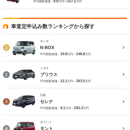
9.9
157.1
平均買取相場：
万円〜
万円
車査定申込み数ランキングから探す
ホンダ
N-BOX
1
10.8
148.8
平均買取相場：
万円～
万円
トヨタ
プリウス
2
12.1
303.5
平均買取相場：
万円～
万円
日産
セレナ
3
8.1
292.3
平均買取相場：
万円～
万円
ダイハツ
タント
4