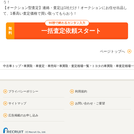
う！
【オークション型査定】連絡・査定は1社だけ！オークションにお任せ出品し
て、1番高い査定価格で買い取ってもらおう！
90秒で終わるカンタン入力
無
一括査定依頼スタート
料
ページトップへ
中古車トップ
車買取・車査定・車売却
車買取・査定相場一覧
トヨタの車買取・車査定相場一
プライバシーポリシー
利用規約
サイトマップ
お問い合わせ・ご要望
広告掲載のお申し込み