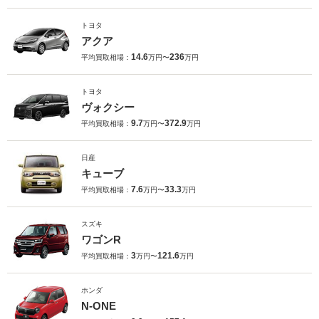
トヨタ
アクア
14.6
236
平均買取相場：
万円〜
万円
トヨタ
ヴォクシー
9.7
372.9
平均買取相場：
万円〜
万円
日産
キューブ
7.6
33.3
平均買取相場：
万円〜
万円
スズキ
ワゴンR
3
121.6
平均買取相場：
万円〜
万円
ホンダ
N-ONE