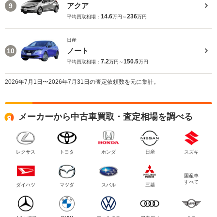
アクア
9
14.6
236
平均買取相場：
万円～
万円
日産
ノート
10
7.2
150.5
平均買取相場：
万円～
万円
2026年7月1日〜2026年7月31日の査定依頼数を元に集計。
メーカーから中古車買取・査定相場を調べる
レクサス
トヨタ
ホンダ
日産
スズキ
国産車
すべて
ダイハツ
マツダ
スバル
三菱