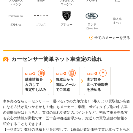
メルセデス
BMW
フォルクス
アウディ
ミニ
・ベンツ
ワーゲン
輸入車
すべて
ポルシェ
ボルボ
プジョー
ランド
ローバー
全てのメーカーを見る
カーセンサー簡単ネット車査定の流れ
1
2
3
STEP
STEP
STEP
愛車情報を
買取店から
査定額を
入力して
電話､メール
比べて売却先
査定申し込み
でご連絡
を決める
車を売るならカーセンサーへ！選べる2つの売却方法！下取りより買取額が高価
になる方法が見つかるかも！他にもメーカー、車種、ボディタイプ別の中古車
の買取情報はもちろん、買取の流れや査定のポイントなど、初めて車を売る方
も安心の情報が満載です！五十音や都道府県から、お近くの買取店舗の情報を
紹介することもできます。
【一括査定】数社の見積もりを比較して、1番高い査定価格で買い取ってもらお