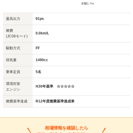
全幅1.7m
最高出力
91ps
燃費
0.0km/L
(JC08モード)
駆動方式
FF
排気量
1490cc
乗車定員
5名
環境対策
H30年基準 ☆☆☆☆☆
エンジン
燃費基準達成
R12年度燃費基準達成車
相場情報を確認したら