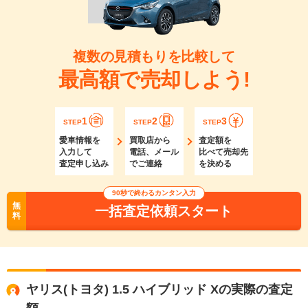
複数の見積もりを比較して
最高額で売却しよう!
1
2
3
STEP
STEP
STEP
愛車情報を
買取店から
査定額を
入力して
電話、メール
比べて売却先
査定申し込み
でご連絡
を決める
90秒で終わるカンタン入力
無
一括査定依頼スタート
料
ヤリス(トヨタ) 1.5 ハイブリッド Xの実際の査定