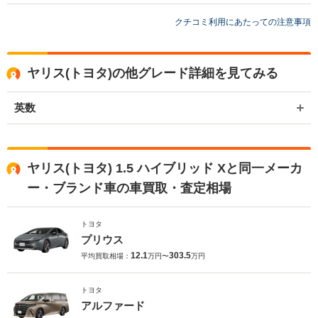
買取店からの返信
お世話になっております。 株式会社ネクステージでございます。 この
クチコミ利用にあたっての注意事項
度はネクステージをご利用いただきまして誠にありがとうございまし
た。 弊社スタッフの接客をお褒め頂き光栄です。 今後もご満足いただ
けるよう精進してまいります。 スタッフ一同、またのご利用お待ちし
ヤリス(トヨタ)の他グレード詳細を見てみる
ております。
英数
ヤリス(トヨタ) 1.5 ハイブリッド Xと同一メーカ
ー・ブランド車の車買取・査定相場
トヨタ
プリウス
12.1
303.5
平均買取相場：
万円〜
万円
トヨタ
アルファード