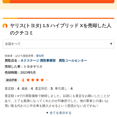
ヤリス(トヨタ) 1.5 ハイブリッド Xを売却した人
のクチコミ
投稿者：ぱぴろ
都道府県：
愛知県
買取店名：
ネクステージ 買取事業部 買取コールセンター
売却した車：トヨタヤリス
売却時期：2023年5月
4
総合評価
4
4
5
4
査定額：
連絡：
査定対応：
車引渡し：
査定額＋αでの買取価格で納得しました。以前にも査定をお願いしたことが
あり、とても親身になってくれたのが印象的でした。他の業者との違いは、
買い取る代わりに中古車を購入させるという思惑がない点ですね！
▼ 全てを表示する