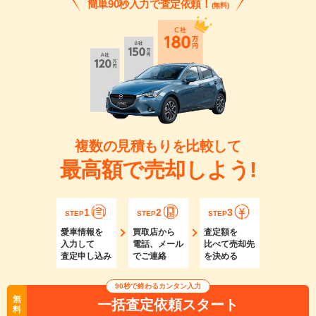
簡単90秒入力で査定依頼！
(無料)
複数の見積もりを比較して
最高額で売却しよう!
1
2
3
STEP
STEP
STEP
愛車情報を
買取店から
査定額を
入力して
電話、メール
比べて売却先
査定申し込み
でご連絡
を決める
90秒で終わるカンタン入力
無
一括査定依頼スタート
料