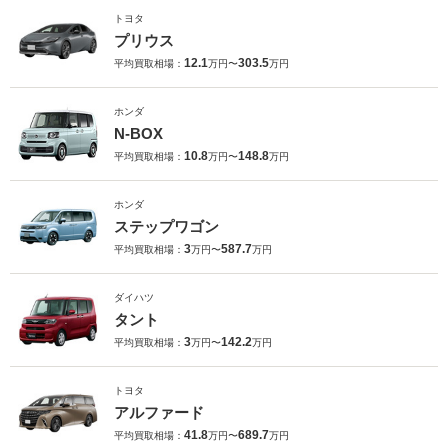
トヨタ
プリウス
12.1
303.5
平均買取相場：
万円〜
万円
ホンダ
N-BOX
10.8
148.8
平均買取相場：
万円〜
万円
ホンダ
ステップワゴン
3
587.7
平均買取相場：
万円〜
万円
ダイハツ
タント
3
142.2
平均買取相場：
万円〜
万円
トヨタ
アルファード
41.8
689.7
平均買取相場：
万円〜
万円