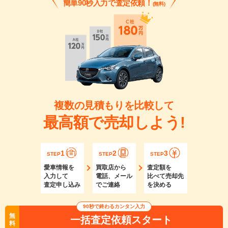
簡単90秒入力で査定依頼！
(無料)
複数の見積もりを比較して
最高額で売却しよう!
1
2
3
STEP
STEP
STEP
愛車情報を
買取店から
査定額を
入力して
電話、メール
比べて売却先
査定申し込み
でご連絡
を決める
90秒で終わるカンタン入力
無
一括査定依頼スタート
料