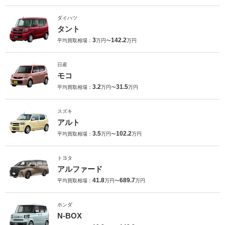
ダイハツ
タント
3
142.2
平均買取相場：
万円〜
万円
日産
モコ
3.2
31.5
平均買取相場：
万円〜
万円
スズキ
アルト
3.5
102.2
平均買取相場：
万円〜
万円
トヨタ
アルファード
41.8
689.7
平均買取相場：
万円〜
万円
ホンダ
N-BOX