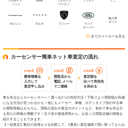
メルセデス
BMW
フォルクス
アウディ
ミニ
・ベンツ
ワーゲン
輸入車
すべて
ポルシェ
ボルボ
プジョー
ランド
ローバー
全てのメーカーを見る
カーセンサー簡単ネット車査定の流れ
1
2
3
STEP
STEP
STEP
愛車情報を
買取店から
査定額を
入力して
電話､メール
比べて売却先
査定申し込み
でご連絡
を決める
車を売るならカーセンサーへ！選べる2つの売却方法！下取りより買取額が高価
になる方法が見つかるかも！他にもメーカー、車種、ボディタイプ別の中古車
の買取情報はもちろん、買取の流れや査定のポイントなど、初めて車を売る方
も安心の情報が満載です！五十音や都道府県から、お近くの買取店舗の情報を
紹介することもできます。
【一括査定】数社の見積もりを比較して、1番高い査定価格で買い取ってもらお