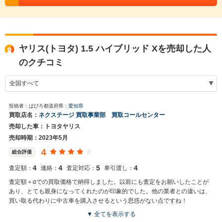
ヤリス(トヨタ) 1.5 ハイブリッド Xを売却した人
のクチコミ
投稿者：ぱぴろ
都道府県：
愛知県
買取店名：
ネクステージ 買取事業部 買取コールセンター
売却した車：トヨタヤリス
売却時期：2023年5月
4
総合評価
4
4
5
4
査定額：
連絡：
査定対応：
車引渡し：
査定額＋αでの買取価格で納得しました。以前にも査定をお願いしたことが
あり、とても親身になってくれたのが印象的でした。他の業者との違いは、
買い取る代わりに中古車を購入させるという思惑がない点ですね！
▼ 全てを表示する