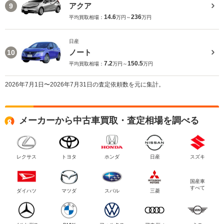
アクア
9
14.6
236
平均買取相場：
万円～
万円
日産
ノート
10
7.2
150.5
平均買取相場：
万円～
万円
2026年7月1日〜2026年7月31日の査定依頼数を元に集計。
メーカーから中古車買取・査定相場を調べる
レクサス
トヨタ
ホンダ
日産
スズキ
国産車
すべて
ダイハツ
マツダ
スバル
三菱