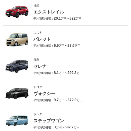
日産
エクストレイル
20.1
322
平均買取相場：
万円〜
万円
スズキ
パレット
6.9
27.6
平均買取相場：
万円〜
万円
日産
セレナ
8.1
292.3
平均買取相場：
万円〜
万円
トヨタ
ヴォクシー
9.7
372.9
平均買取相場：
万円〜
万円
ホンダ
ステップワゴン
3
587.7
平均買取相場：
万円〜
万円