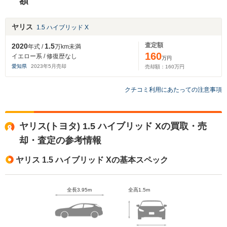
額
ヤリス
1.5 ハイブリッド X
査定額
2020
1.5
年式 /
万km未満
160
イエロー系 / 修復歴なし
万円
愛知県
2023
年
5
月売却
売却額：
160
万円
クチコミ利用にあたっての注意事項
ヤリス(トヨタ) 1.5 ハイブリッド Xの買取・売
却・査定の参考情報
ヤリス 1.5 ハイブリッド Xの基本スペック
全長3.95m
全高1.5m