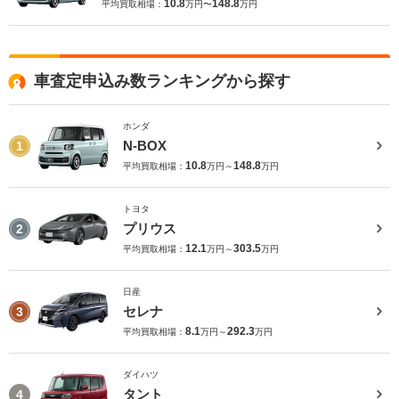
10.8
148.8
平均買取相場：
万円〜
万円
車査定申込み数ランキングから探す
ホンダ
N-BOX
1
10.8
148.8
平均買取相場：
万円～
万円
トヨタ
プリウス
2
12.1
303.5
平均買取相場：
万円～
万円
日産
セレナ
3
8.1
292.3
平均買取相場：
万円～
万円
ダイハツ
タント
4