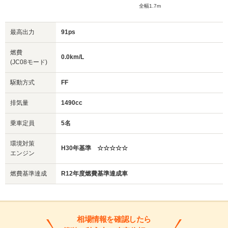
全幅1.7m
最高出力
91ps
燃費
0.0km/L
(JC08モード)
駆動方式
FF
排気量
1490cc
乗車定員
5名
環境対策
H30年基準 ☆☆☆☆☆
エンジン
燃費基準達成
R12年度燃費基準達成車
相場情報を確認したら