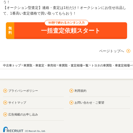
う！
【オークション型査定】連絡・査定は1社だけ！オークションにお任せ出品し
て、1番高い査定価格で買い取ってもらおう！
90秒で終わるカンタン入力
無
一括査定依頼スタート
料
ページトップへ
中古車トップ
車買取・車査定・車売却
車買取・査定相場一覧
トヨタの車買取・車査定相場一
プライバシーポリシー
利用規約
サイトマップ
お問い合わせ・ご要望
広告掲載のお申し込み