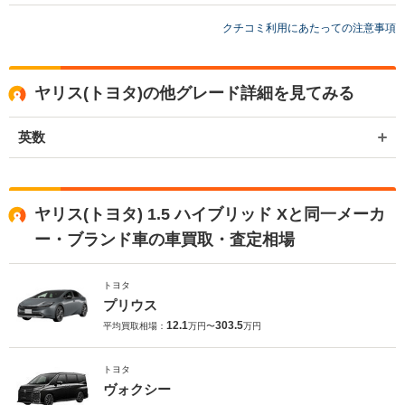
買取店からの返信
お世話になっております。 株式会社ネクステージでございます。 この
クチコミ利用にあたっての注意事項
度はネクステージをご利用いただきまして誠にありがとうございまし
た。 弊社スタッフの接客をお褒め頂き光栄です。 今後もご満足いただ
けるよう精進してまいります。 スタッフ一同、またのご利用お待ちし
ヤリス(トヨタ)の他グレード詳細を見てみる
ております。
英数
ヤリス(トヨタ) 1.5 ハイブリッド Xと同一メーカ
ー・ブランド車の車買取・査定相場
トヨタ
プリウス
12.1
303.5
平均買取相場：
万円〜
万円
トヨタ
ヴォクシー