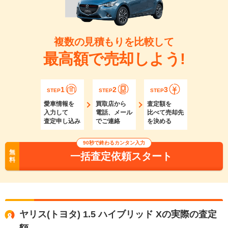
複数の見積もりを比較して
最高額で売却しよう!
1
2
3
STEP
STEP
STEP
愛車情報を
買取店から
査定額を
入力して
電話、メール
比べて売却先
査定申し込み
でご連絡
を決める
90秒で終わるカンタン入力
無
一括査定依頼スタート
料
ヤリス(トヨタ) 1.5 ハイブリッド Xの実際の査定