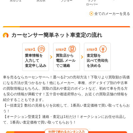
ポルシェ
ボルボ
プジョー
ランド
ローバー
全てのメーカーを見る
カーセンサー簡単ネット車査定の流れ
1
2
3
STEP
STEP
STEP
愛車情報を
買取店から
査定額を
入力して
電話､メール
比べて売却先
査定申し込み
でご連絡
を決める
車を売るならカーセンサーへ！選べる2つの売却方法！下取りより買取額が高価
になる方法が見つかるかも！他にもメーカー、車種、ボディタイプ別の中古車
の買取情報はもちろん、買取の流れや査定のポイントなど、初めて車を売る方
も安心の情報が満載です！五十音や都道府県から、お近くの買取店舗の情報を
紹介することもできます。
【一括査定】数社の見積もりを比較して、1番高い査定価格で買い取ってもらお
う！
【オークション型査定】連絡・査定は1社だけ！オークションにお任せ出品し
て、1番高い査定価格で買い取ってもらおう！
90秒で終わるカンタン入力