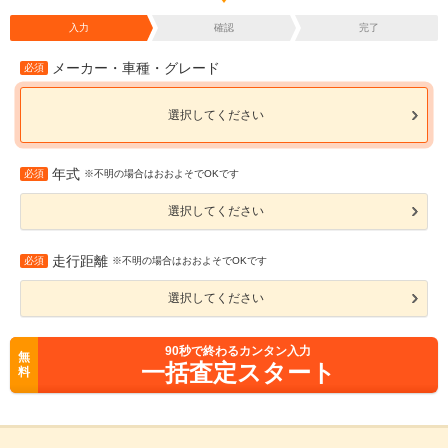
入力
確認
完了
メーカー・車種・グレード
必須
選択してください
年式
必須
※不明の場合はおおよそでOKです
選択してください
走行距離
必須
※不明の場合はおおよそでOKです
選択してください
90
秒で終わるカンタン入力
無
一括査定スタート
料