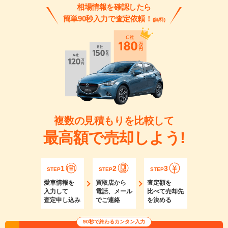
相場情報を確認したら
簡単90秒入力で査定依頼！
(無料)
複数の見積もりを比較して
最高額で売却しよう!
1
2
3
STEP
STEP
STEP
愛車情報を
買取店から
査定額を
入力して
電話、メール
比べて売却先
査定申し込み
でご連絡
を決める
90秒で終わるカンタン入力