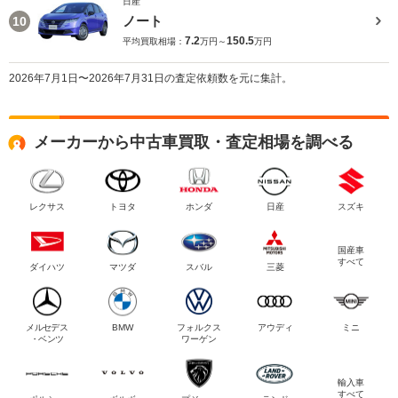
日産
ノート
10
7.2
150.5
平均買取相場：
万円～
万円
2026年7月1日〜2026年7月31日の査定依頼数を元に集計。
メーカーから中古車買取・査定相場を調べる
レクサス
トヨタ
ホンダ
日産
スズキ
国産車
すべて
ダイハツ
マツダ
スバル
三菱
メルセデス
BMW
フォルクス
アウディ
ミニ
・ベンツ
ワーゲン
輸入車
すべて