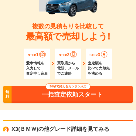
複数の見積もりを比較して
最高額で売却しよう!
1
2
3
STEP
STEP
STEP
愛車情報を
買取店から
査定額を
入力して
電話、メール
比べて売却先
査定申し込み
でご連絡
を決める
90秒で終わるカンタン入力
無
一括査定依頼スタート
料
X3(ＢＭＷ)の他グレード詳細を見てみる