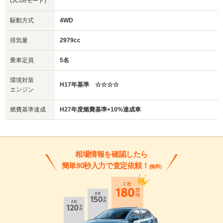
(JC08モード)
駆動方式
4WD
排気量
2979cc
乗車定員
5名
環境対策
H17年基準 ☆☆☆☆
エンジン
燃費基準達成
H27年度燃費基準+10%達成車
相場情報を確認したら
簡単90秒入力で査定依頼！
(無料)