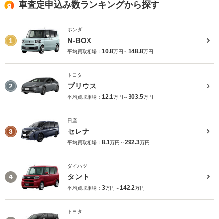
車査定申込み数ランキングから探す
ホンダ
N-BOX
1
10.8
148.8
平均買取相場：
万円～
万円
トヨタ
プリウス
2
12.1
303.5
平均買取相場：
万円～
万円
日産
セレナ
3
8.1
292.3
平均買取相場：
万円～
万円
ダイハツ
タント
4
3
142.2
平均買取相場：
万円～
万円
トヨタ