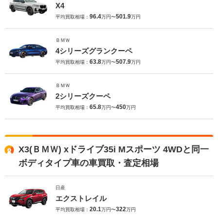
X4
96.4
501.9
平均買取相場：
万円〜
万円
ＢＭＷ
4シリーズグランクーペ
63.8
507.9
平均買取相場：
万円〜
万円
ＢＭＷ
2シリーズクーペ
65.8
450
平均買取相場：
万円〜
万円
X3(ＢＭＷ) xドライブ35i Mスポーツ 4WDと同一
ボディタイプ車の車買取・査定相場
日産
エクストレイル
20.1
322
平均買取相場：
万円〜
万円