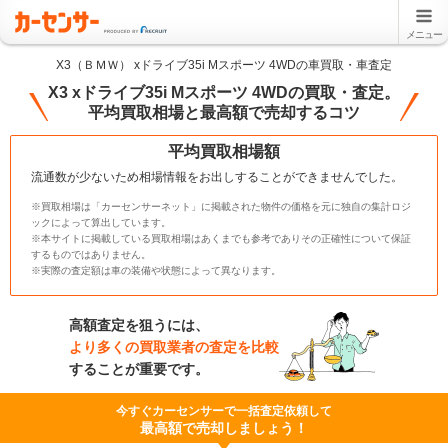
メニュー
X3（ＢＭＷ） xドライブ35i Mスポーツ 4WDの車買取・車査定
X3 xドライブ35i Mスポーツ 4WDの買取・査定。
平均買取相場と最高額で売却するコツ
平均買取相場額
流通数が少ないため相場情報をお出しすることができませんでした。
※買取相場は「カーセンサーネット」に掲載された物件の価格を元に独自の集計ロジ
ックによって算出しています。
※本サイトに掲載している買取相場はあくまでも参考でありその正確性について保証
するものではありません。
※実際の査定額は車の装備や状態によって異なります。
高額査定を狙うには、
より多くの買取業者の査定を比較
することが重要です。
今すぐカーセンサーで一括査定依頼して
最高額で売却しましょう！