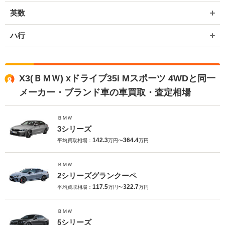
英数
ハ行
X3(ＢＭＷ) xドライブ35i Mスポーツ 4WDと同一
メーカー・ブランド車の車買取・査定相場
ＢＭＷ
3シリーズ
142.3
364.4
平均買取相場：
万円〜
万円
ＢＭＷ
2シリーズグランクーペ
117.5
322.7
平均買取相場：
万円〜
万円
ＢＭＷ
5シリーズ