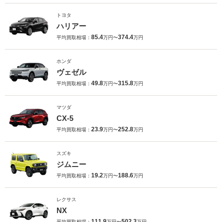
トヨタ
ハリアー
85.4
374.4
平均買取相場：
万円〜
万円
ホンダ
ヴェゼル
49.8
315.8
平均買取相場：
万円〜
万円
マツダ
CX-5
23.9
252.8
平均買取相場：
万円〜
万円
スズキ
ジムニー
19.2
188.6
平均買取相場：
万円〜
万円
レクサス
NX
111.9
502.3
平均買取相場：
万円〜
万円