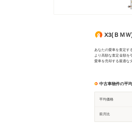
X3(ＢＭ
あなたの愛車を査定す
より高額な査定金額を
愛車を売却する最適な
中古車物件の平
平均価格
前月比