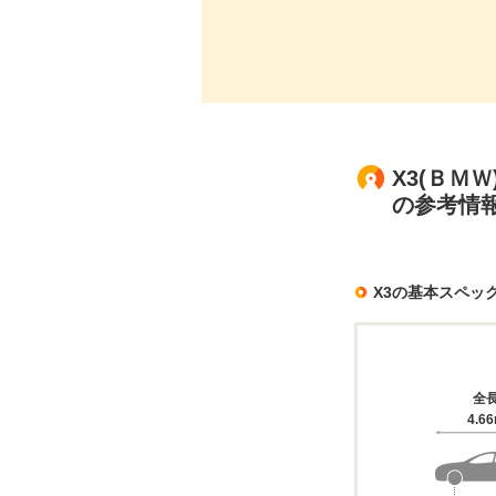
X3(ＢＭ
の参考情
X3の基本スペッ
全
4.6