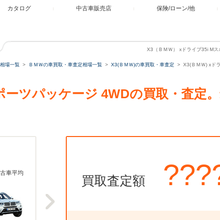
カタログ
中古車販売店
保険/ローン/他
X3（ＢＭＷ） xドライブ35i 
相場一覧
ＢＭＷの車買取・車査定相場一覧
X3(ＢＭＷ)の車買取・車査定
X3(ＢＭＷ) x
 Mスポーツパッケージ 4WDの買取・査
???
古車平均
買取査定額