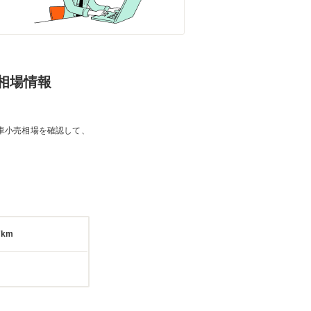
売相場情報
車小売相場を確認して、
7km