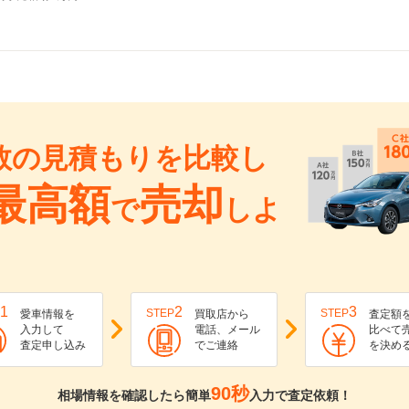
数の見積もりを比較し
最高額
売却
で
しよ
1
2
3
STEP
STEP
愛車情報を
買取店から
査定額
入力して
電話、メール
比べて
査定申し込み
でご連絡
を決め
90秒
相場情報を確認したら簡単
入力で査定依頼！