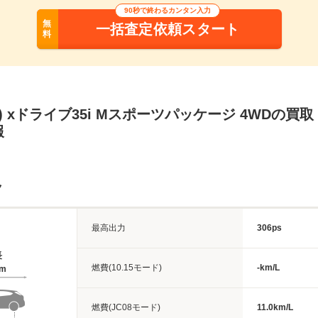
90秒で終わるカンタン入力
無
一括査定依頼スタート
料
Ｗ) xドライブ35i Mスポーツパッケージ 4WDの買
報
ク
最高出力
306ps
長
燃費(10.15モード)
-km/L
6m
燃費(JC08モード)
11.0km/L