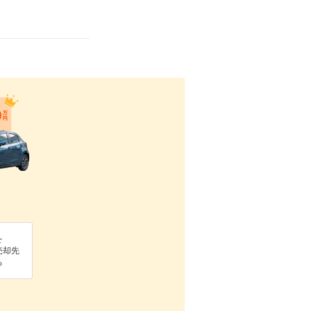
を
売却先
る