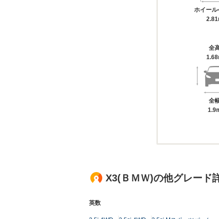
ホイール
2.8
全
1.6
全
1.9
X3(ＢＭＷ)の他グレード
英数