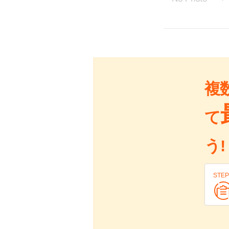
複
て
う!
STEP