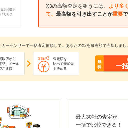
X3の高額査定を狙うには、
より多
、査定相場で
て、
最高額を引き出すことが
重要
で
低くなりま
ぐカーセンサーで一括査定依頼して、あなたのX3を最高額で売却しまし
3
STEP
買取店から
査定額を
無
電話、メール
比べて売却先
一
料
でご連絡
を決める
最大30社の査定が
一括で比較できる！