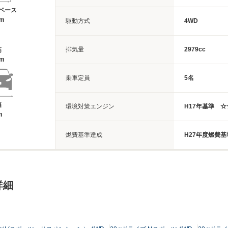
ベース
1m
駆動方式
4WD
排気量
2979cc
高
8m
乗車定員
5名
幅
環境対策エンジン
H17年基準 
m
燃費基準達成
H27年度燃費
詳細