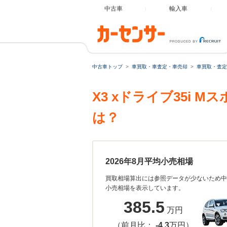
中古車
輸入車
中古車トップ
車買取・車査定・車売却
車買取・査定
X3 xドライブ35i
は？
2026年8月平均小売相場
買取相場算出には参照データが少ないため中
小売相場を表示しています。
385.5
万円
（前月比：
-4.3
万円）