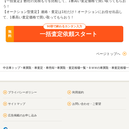
【一括査定】数社の見積もりを比較して、1番高い査定価格で買い取ってもらお
う！
【オークション型査定】連絡・査定は1社だけ！オークションにお任せ出品し
て、1番高い査定価格で買い取ってもらおう！
90秒で終わるカンタン入力
無
一括査定依頼スタート
料
ページトップへ
中古車トップ
車買取・車査定・車売却
車買取・査定相場一覧
ＢＭＷの車買取・車査定相場一
プライバシーポリシー
利用規約
サイトマップ
お問い合わせ・ご要望
広告掲載のお申し込み