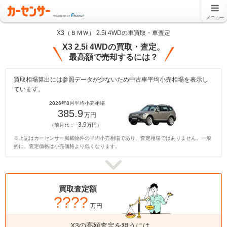
メニュー
X3（ＢＭＷ） 2.5i 4WDの車買取・車査定
X3 2.5i 4WDの買取・査定。
最高額で売却するには？
買取相場算出には参照データが少ないため中古車平均小売相場を表示し
ています。
2026年8月平均小売相場
385.9
万円
-3.9
（前月比：
万円）
※上記はカーセンサー掲載物件の平均小売相場であり、査定相場ではありません。一般
的に、査定価格は小売価格より低くなります。
買取査定額
????
万円
X3の高額査定を狙うには、