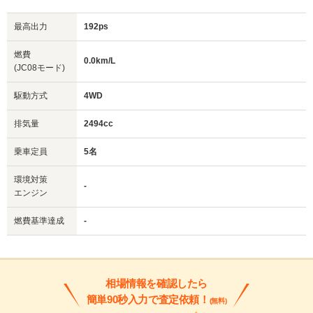
最高出力
192ps
燃費
0.0km/L
(JC08モード)
駆動方式
4WD
排気量
2494cc
乗車定員
5名
環境対策
-
エンジン
燃費基準達成
-
相場情報を確認したら
簡単90秒入力で査定依頼！
(無料)