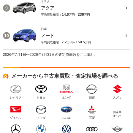
トヨタ
アクア
9
14.6
236
平均買取相場：
万円～
万円
日産
ノート
10
7.2
150.5
平均買取相場：
万円～
万円
2026年7月1日〜2026年7月31日の査定依頼数を元に集計。
メーカーから中古車買取・査定相場を調べる
レクサス
トヨタ
ホンダ
日産
スズキ
国産車
すべて
ダイハツ
マツダ
スバル
三菱