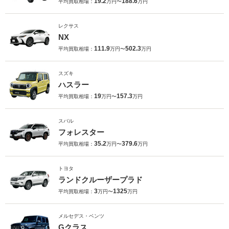
19.2
188.6
平均買取相場：
万円〜
万円
レクサス
NX
111.9
502.3
平均買取相場：
万円〜
万円
スズキ
ハスラー
19
157.3
平均買取相場：
万円〜
万円
スバル
フォレスター
35.2
379.6
平均買取相場：
万円〜
万円
トヨタ
ランドクルーザープラド
3
1325
平均買取相場：
万円〜
万円
メルセデス・ベンツ
Gクラス