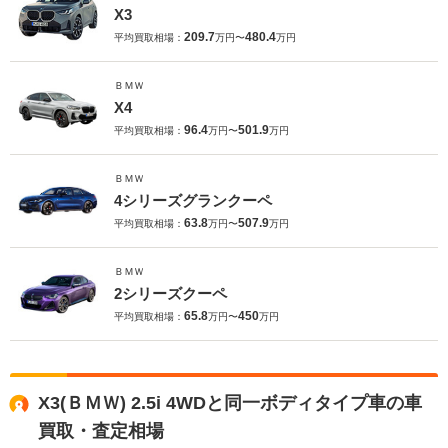
X3
209.7
480.4
平均買取相場：
万円〜
万円
ＢＭＷ
X4
96.4
501.9
平均買取相場：
万円〜
万円
ＢＭＷ
4シリーズグランクーペ
63.8
507.9
平均買取相場：
万円〜
万円
ＢＭＷ
2シリーズクーペ
65.8
450
平均買取相場：
万円〜
万円
X3(ＢＭＷ) 2.5i 4WDと同一ボディタイプ車の車
買取・査定相場