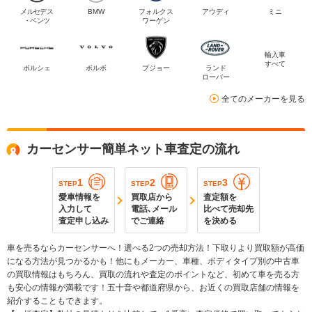
メルセデス
BMW
フォルクス
アウディ
ミニ
・ベンツ
ワーゲン
輸入車
すべて
ポルシェ
ボルボ
プジョー
ランド
ローバー
全てのメーカーを見る
カーセンサー簡単ネット車査定の流れ
1
2
3
STEP
STEP
STEP
愛車情報を
買取店から
査定額を
入力して
電話､メール
比べて売却先
査定申し込み
でご連絡
を決める
車を売るならカーセンサーへ！選べる2つの売却方法！下取りより買取額が高価
になる方法が見つかるかも！他にもメーカー、車種、ボディタイプ別の中古車
の買取情報はもちろん、買取の流れや査定のポイントなど、初めて車を売る方
も安心の情報が満載です！五十音や都道府県から、お近くの買取店舗の情報を
紹介することもできます。