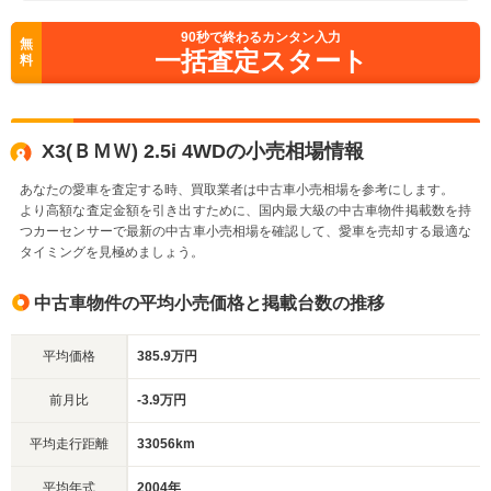
90
秒で終わるカンタン入力
無
一括査定スタート
料
X3(ＢＭＷ) 2.5i 4WDの小売相場情報
あなたの愛車を査定する時、買取業者は中古車小売相場を参考にします。
より高額な査定金額を引き出すために、国内最大級の中古車物件掲載数を持
つカーセンサーで最新の中古車小売相場を確認して、愛車を売却する最適な
タイミングを見極めましょう。
中古車物件の平均小売価格と掲載台数の推移
平均価格
385.9万円
前月比
-3.9万円
平均走行距離
33056km
平均年式
2004年