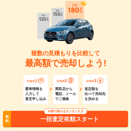
複数の見積もりを比較して
最高額で売却しよう!
1
2
3
STEP
STEP
STEP
愛車情報を
買取店から
査定額を
入力して
電話、メール
比べて売却先
査定申し込み
でご連絡
を決める
90秒で終わるカンタン入力
無
一括査定依頼スタート
料