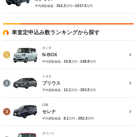
352.3
1037.5
平均買取相場：
万円〜
万円
車査定申込み数ランキングから探す
ホンダ
N-BOX
1
10.8
148.8
平均買取相場：
万円～
万円
トヨタ
プリウス
2
12.1
303.5
平均買取相場：
万円～
万円
日産
セレナ
3
8.1
292.3
平均買取相場：
万円～
万円
ダイハツ