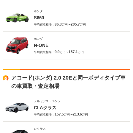
ホンダ
S660
86.3
205.7
平均買取相場：
万円〜
万円
ホンダ
N-ONE
9.9
157.1
平均買取相場：
万円〜
万円
アコード(ホンダ) 2.0 20Eと同一ボディタイプ車
の車買取・査定相場
メルセデス・ベンツ
CLAクラス
157.5
213.6
平均買取相場：
万円〜
万円
レクサス