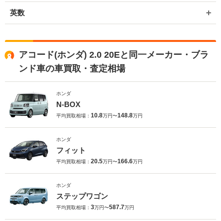
英数
アコード(ホンダ) 2.0 20Eと同一メーカー・ブラ
ンド車の車買取・査定相場
ホンダ
N-BOX
10.8
148.8
平均買取相場：
万円〜
万円
ホンダ
フィット
20.5
166.6
平均買取相場：
万円〜
万円
ホンダ
ステップワゴン
3
587.7
平均買取相場：
万円〜
万円