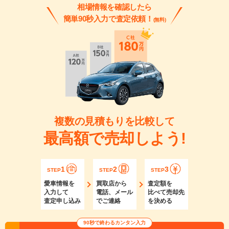
相場情報を確認したら
簡単90秒入力で査定依頼！
(無料)
複数の見積もりを比較して
最高額で売却しよう!
1
2
3
STEP
STEP
STEP
愛車情報を
買取店から
査定額を
入力して
電話、メール
比べて売却先
査定申し込み
でご連絡
を決める
90秒で終わるカンタン入力