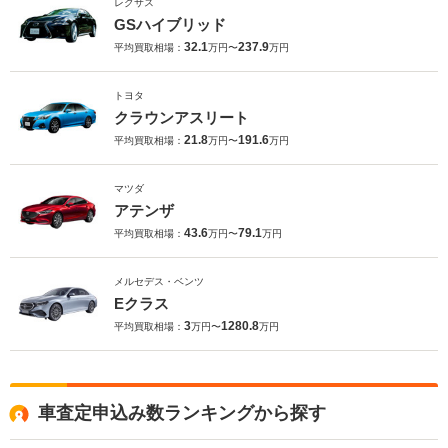
レクサス
GSハイブリッド
32.1
237.9
平均買取相場：
万円〜
万円
トヨタ
クラウンアスリート
21.8
191.6
平均買取相場：
万円〜
万円
マツダ
アテンザ
43.6
79.1
平均買取相場：
万円〜
万円
メルセデス・ベンツ
Eクラス
3
1280.8
平均買取相場：
万円〜
万円
車査定申込み数ランキングから探す