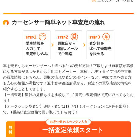
全てのメーカーを見る
カーセンサー簡単ネット車査定の流れ
1
2
3
STEP
STEP
STEP
愛車情報を
買取店から
査定額を
入力して
電話､メール
比べて売却先
査定申し込み
でご連絡
を決める
車を売るならカーセンサーへ！選べる2つの売却方法！下取りより買取額が高価
になる方法が見つかるかも！他にもメーカー、車種、ボディタイプ別の中古車
の買取情報はもちろん、買取の流れや査定のポイントなど、初めて車を売る方
も安心の情報が満載です！五十音や都道府県から、お近くの買取店舗の情報を
紹介することもできます。
【一括査定】数社の見積もりを比較して、1番高い査定価格で買い取ってもらお
う！
【オークション型査定】連絡・査定は1社だけ！オークションにお任せ出品し
て、1番高い査定価格で買い取ってもらおう！
90秒で終わるカンタン入力
無
一括査定依頼スタート
料