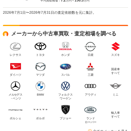
7.2
150.5
平均買取相場：
万円～
万円
2026年7月1日〜2026年7月31日の査定依頼数を元に集計。
メーカーから中古車買取・査定相場を調べる
レクサス
トヨタ
ホンダ
日産
スズキ
国産車
すべて
ダイハツ
マツダ
スバル
三菱
メルセデス
BMW
フォルクス
アウディ
ミニ
・ベンツ
ワーゲン
輸入車
すべて
ポルシェ
ボルボ
プジョー
ランド
ローバー