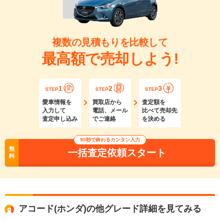
複数の見積もりを比較して
最高額で売却しよう!
1
2
3
STEP
STEP
STEP
愛車情報を
買取店から
査定額を
入力して
電話、メール
比べて売却先
査定申し込み
でご連絡
を決める
90秒で終わるカンタン入力
無
一括査定依頼スタート
料
アコード(ホンダ)の他グレード詳細を見てみる