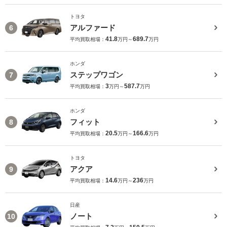
トヨタ
アルファード
6
41.8
689.7
平均買取相場：
万円～
万円
ホンダ
ステップワゴン
7
3
587.7
平均買取相場：
万円～
万円
ホンダ
フィット
8
20.5
166.6
平均買取相場：
万円～
万円
トヨタ
アクア
9
14.6
236
平均買取相場：
万円～
万円
日産
ノート
10