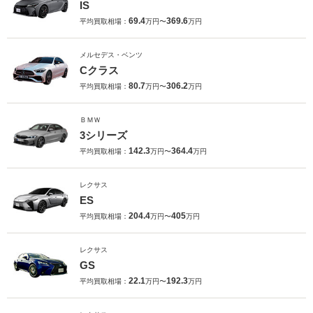
IS
69.4
369.6
平均買取相場：
万円〜
万円
メルセデス・ベンツ
Cクラス
80.7
306.2
平均買取相場：
万円〜
万円
ＢＭＷ
3シリーズ
142.3
364.4
平均買取相場：
万円〜
万円
レクサス
ES
204.4
405
平均買取相場：
万円〜
万円
レクサス
GS
22.1
192.3
平均買取相場：
万円〜
万円