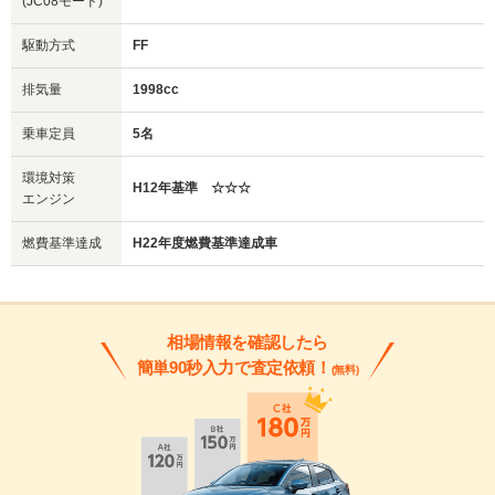
(JC08モード)
駆動方式
FF
排気量
1998cc
乗車定員
5名
環境対策
H12年基準 ☆☆☆
エンジン
燃費基準達成
H22年度燃費基準達成車
相場情報を確認したら
簡単90秒入力で査定依頼！
(無料)