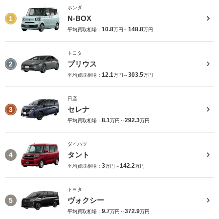
ホンダ
N-BOX
1
10.8
148.8
平均買取相場：
万円～
万円
トヨタ
プリウス
2
12.1
303.5
平均買取相場：
万円～
万円
日産
セレナ
3
8.1
292.3
平均買取相場：
万円～
万円
ダイハツ
タント
4
3
142.2
平均買取相場：
万円～
万円
トヨタ
ヴォクシー
5
9.7
372.9
平均買取相場：
万円～
万円