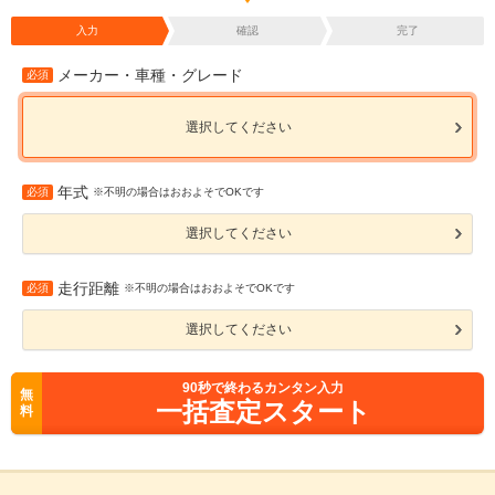
入力
確認
完了
メーカー・車種・グレード
必須
選択してください
年式
必須
※不明の場合はおおよそでOKです
選択してください
走行距離
必須
※不明の場合はおおよそでOKです
選択してください
90
秒で終わるカンタン入力
無
一括査定スタート
料