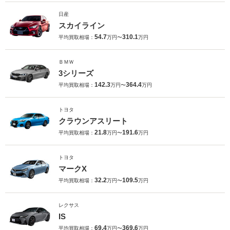
日産
スカイライン
54.7
310.1
平均買取相場：
万円〜
万円
ＢＭＷ
3シリーズ
142.3
364.4
平均買取相場：
万円〜
万円
トヨタ
クラウンアスリート
21.8
191.6
平均買取相場：
万円〜
万円
トヨタ
マークX
32.2
109.5
平均買取相場：
万円〜
万円
レクサス
IS
69.4
369.6
平均買取相場：
万円〜
万円