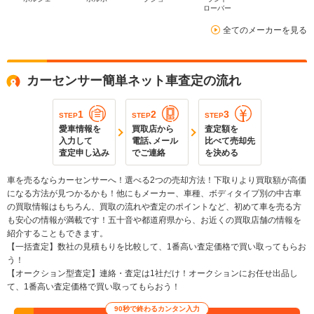
ローバー
全てのメーカーを見る
カーセンサー簡単ネット車査定の流れ
1
2
3
STEP
STEP
STEP
愛車情報を
買取店から
査定額を
入力して
電話､メール
比べて売却先
査定申し込み
でご連絡
を決める
車を売るならカーセンサーへ！選べる2つの売却方法！下取りより買取額が高価
になる方法が見つかるかも！他にもメーカー、車種、ボディタイプ別の中古車
の買取情報はもちろん、買取の流れや査定のポイントなど、初めて車を売る方
も安心の情報が満載です！五十音や都道府県から、お近くの買取店舗の情報を
紹介することもできます。
【一括査定】数社の見積もりを比較して、1番高い査定価格で買い取ってもらお
う！
【オークション型査定】連絡・査定は1社だけ！オークションにお任せ出品し
て、1番高い査定価格で買い取ってもらおう！
90秒で終わるカンタン入力