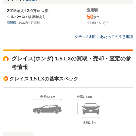
査定額
2015
2.0
年式 /
万km未満
50
シルバー系 / 修復歴あり
万円
福岡県
2022
年
4
月売却
売却額：
50
万円
クチコミ利用にあたっての注意事項
グレイス(ホンダ) 1.5 LXの買取・売却・査定の参
考情報
グレイス 1.5 LXの基本スペック
全長4.45m
全高1.48m
全幅1.7m