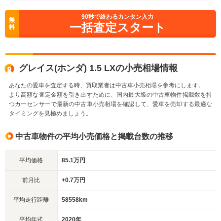
90
秒で終わるカンタン入力
無
一括査定スタート
料
グレイス(ホンダ) 1.5 LXの小売相場情報
あなたの愛車を査定する時、買取業者は中古車小売相場を参考にします。
より高額な査定金額を引き出すために、国内最大級の中古車物件掲載数を持
つカーセンサーで最新の中古車小売相場を確認して、愛車を売却する最適な
タイミングを見極めましょう。
中古車物件の平均小売価格と掲載台数の推移
平均価格
85.1万円
前月比
+0.7万円
平均走行距離
58558km
平均年式
2020年