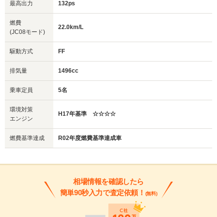
最高出力
132ps
燃費
22.0km/L
(JC08モード)
駆動方式
FF
排気量
1496cc
乗車定員
5名
環境対策
H17年基準 ☆☆☆☆
エンジン
燃費基準達成
R02年度燃費基準達成車
相場情報を確認したら
簡単90秒入力で査定依頼！
(無料)