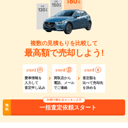
複数の見積もりを比較して
最高額で売却しよう!
1
2
3
STEP
STEP
STEP
愛車情報を
買取店から
査定額を
入力して
電話、メール
比べて売却先
査定申し込み
でご連絡
を決める
90秒で終わるカンタン入力
無
一括査定依頼スタート
料