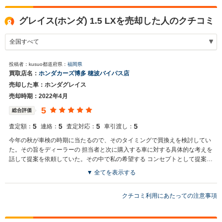
グレイス(ホンダ) 1.5 LXを売却した人のクチコミ
投稿者：kusuo
都道府県：
福岡県
買取店名：
ホンダカーズ博多 穂波バイパス店
売却した車：ホンダグレイス
売却時期：2022年4月
5
総合評価
5
5
5
5
査定額：
連絡：
査定対応：
車引渡し：
今年の秋が車検の時期に当たるので、そのタイミングで買換えを検討してい
た。その旨をディーラーの 担当者と次に購入する車に対する具体的な考えを
話して提案を依頼していた。その中で私の希望する コンセプトとして提案が
あり、リースでの契約と具体的な要望を満たす提案があったので、時期とし
▼ 全てを表示する
ては 早かったがリースとして契約することとした。
クチコミ利用にあたっての注意事項