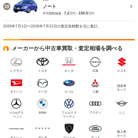
ノート
10
7.2
150.5
平均買取相場：
万円～
万円
2026年7月1日〜2026年7月31日の査定依頼数を元に集計。
メーカーから中古車買取・査定相場を調べる
レクサス
トヨタ
ホンダ
日産
スズキ
国産車
すべて
ダイハツ
マツダ
スバル
三菱
メルセデス
BMW
フォルクス
アウディ
ミニ
・ベンツ
ワーゲン
輸入車
すべて
ポルシェ
ボルボ
プジョー
ランド