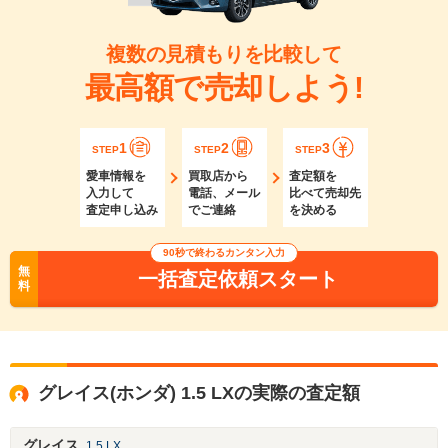
複数の見積もりを比較して
最高額で売却しよう!
1
2
3
STEP
STEP
STEP
愛車情報を
買取店から
査定額を
入力して
電話、メール
比べて売却先
査定申し込み
でご連絡
を決める
90秒で終わるカンタン入力
無
一括査定依頼スタート
料
グレイス(ホンダ) 1.5 LXの実際の査定額
グレイス
1.5 LX