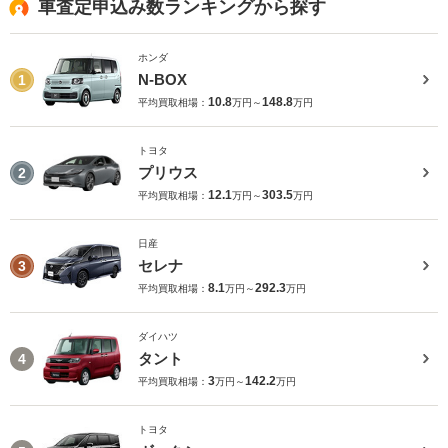
車査定申込み数ランキングから探す
ホンダ
N-BOX
1
10.8
148.8
平均買取相場：
万円～
万円
トヨタ
プリウス
2
12.1
303.5
平均買取相場：
万円～
万円
日産
セレナ
3
8.1
292.3
平均買取相場：
万円～
万円
ダイハツ
タント
4
3
142.2
平均買取相場：
万円～
万円
トヨタ