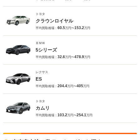
トヨタ
クラウンロイヤル
60.5
153.2
平均買取相場：
万円〜
万円
ＢＭＷ
5シリーズ
32.6
478.9
平均買取相場：
万円〜
万円
レクサス
ES
204.4
405
平均買取相場：
万円〜
万円
トヨタ
カムリ
103.2
254.1
平均買取相場：
万円〜
万円