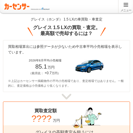
メニュー
グレイス（ホンダ） 1.5 LXの車買取・車査定
グレイス 1.5 LXの買取・査定。
最高額で売却するには？
買取相場算出には参照データが少ないため中古車平均小売相場を表示し
ています。
2026年8月平均小売相場
85.1
万円
+0.7
（前月比：
万円）
※上記はカーセンサー掲載物件の平均小売相場であり、査定相場ではありません。一般
的に、査定価格は小売価格より低くなります。
買取査定額
????
万円
グレイスの高額査定を狙うには、