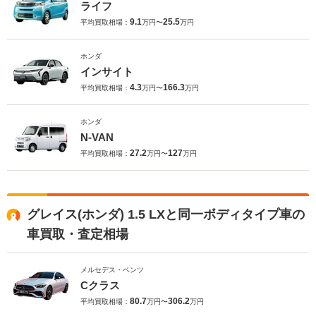
ライフ
9.1
25.5
平均買取相場：
万円〜
万円
ホンダ
インサイト
4.3
166.3
平均買取相場：
万円〜
万円
ホンダ
N-VAN
27.2
127
平均買取相場：
万円〜
万円
グレイス(ホンダ) 1.5 LXと同一ボディタイプ車の
車買取・査定相場
メルセデス・ベンツ
Cクラス
80.7
306.2
平均買取相場：
万円〜
万円