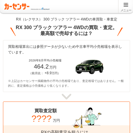
メニュー
RX（レクサス） 300 ブラック ツアラー 4WDの車買取・車査定
RX 300 ブラック ツアラー 4WDの買取・査定。
最高額で売却するには？
買取相場算出には参照データが少ないため中古車平均小売相場を表示し
ています。
2026年8月平均小売相場
464.2
万円
+8.9
（前月比：
万円）
※上記はカーセンサー掲載物件の平均小売相場であり、査定相場ではありません。一般
的に、査定価格は小売価格より低くなります。
買取査定額
????
万円
RXの高額査定を狙うには、