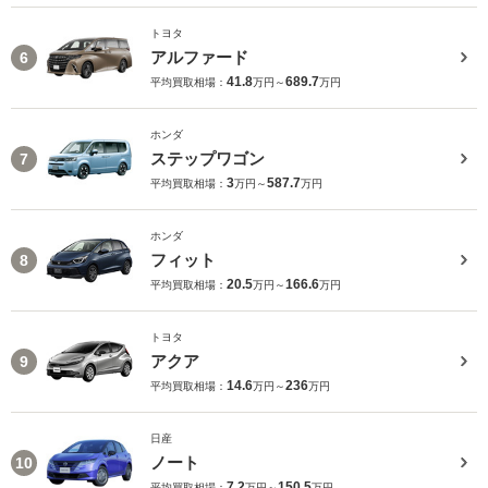
トヨタ
アルファード
6
41.8
689.7
平均買取相場：
万円～
万円
ホンダ
ステップワゴン
7
3
587.7
平均買取相場：
万円～
万円
ホンダ
フィット
8
20.5
166.6
平均買取相場：
万円～
万円
トヨタ
アクア
9
14.6
236
平均買取相場：
万円～
万円
日産
ノート
10
7.2
150.5
平均買取相場：
万円～
万円