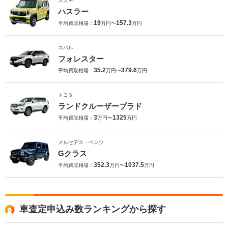
スズキ
ハスラー
19
157.3
平均買取相場：
万円〜
万円
スバル
フォレスター
35.2
379.6
平均買取相場：
万円〜
万円
トヨタ
ランドクルーザープラド
3
1325
平均買取相場：
万円〜
万円
メルセデス・ベンツ
Gクラス
352.3
1037.5
平均買取相場：
万円〜
万円
車査定申込み数ランキングから探す