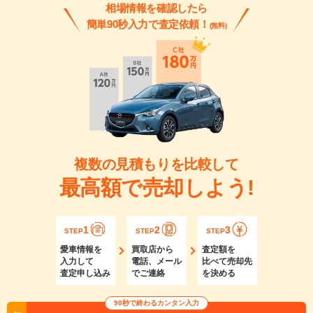
相場情報を確認したら
簡単90秒入力で査定依頼！
(無料)
複数の見積もりを比較して
最高額で売却しよう!
1
2
3
STEP
STEP
STEP
愛車情報を
買取店から
査定額を
入力して
電話、メール
比べて売却先
査定申し込み
でご連絡
を決める
90秒で終わるカンタン入力