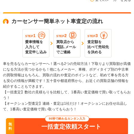
カーセンサー簡単ネット車査定の流れ
1
2
3
STEP
STEP
STEP
愛車情報を
買取店から
査定額を
入力して
電話､メール
比べて売却先
査定申し込み
でご連絡
を決める
車を売るならカーセンサーへ！選べる2つの売却方法！下取りより買取額が高価
になる方法が見つかるかも！他にもメーカー、車種、ボディタイプ別の中古車
の買取情報はもちろん、買取の流れや査定のポイントなど、初めて車を売る方
も安心の情報が満載です！五十音や都道府県から、お近くの買取店舗の情報を
紹介することもできます。
【一括査定】数社の見積もりを比較して、1番高い査定価格で買い取ってもらお
う！
【オークション型査定】連絡・査定は1社だけ！オークションにお任せ出品し
て、1番高い査定価格で買い取ってもらおう！
90秒で終わるカンタン入力
無
一括査定依頼スタート
料