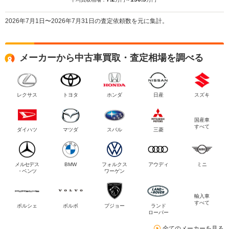
2026年7月1日〜2026年7月31日の査定依頼数を元に集計。
メーカーから中古車買取・査定相場を調べる
レクサス
トヨタ
ホンダ
日産
スズキ
国産車
すべて
ダイハツ
マツダ
スバル
三菱
メルセデス
BMW
フォルクス
アウディ
ミニ
・ベンツ
ワーゲン
輸入車
すべて
ポルシェ
ボルボ
プジョー
ランド
ローバー
全てのメーカーを見る