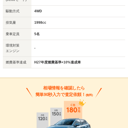
駆動方式
4WD
排気量
1998cc
乗車定員
5名
環境対策
-
エンジン
燃費基準達成
H27年度燃費基準+10%達成車
相場情報を確認したら
簡単90秒入力で査定依頼！
(無料)