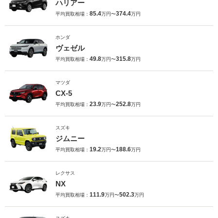
ハリアー
85.4
374.4
平均買取相場：
万円〜
万円
ホンダ
ヴェゼル
49.8
315.8
平均買取相場：
万円〜
万円
マツダ
CX-5
23.9
252.8
平均買取相場：
万円〜
万円
スズキ
ジムニー
19.2
188.6
平均買取相場：
万円〜
万円
レクサス
NX
111.9
502.3
平均買取相場：
万円〜
万円