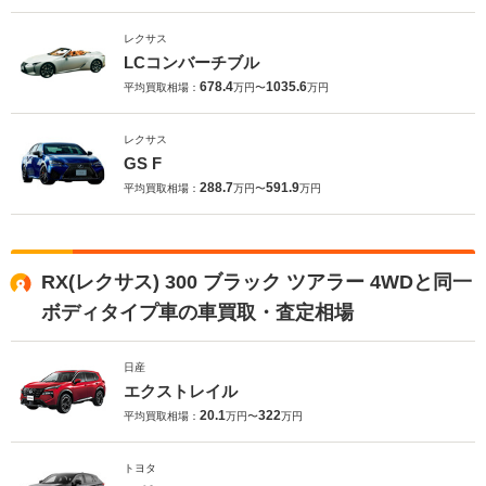
レクサス
LCコンバーチブル
678.4
1035.6
平均買取相場：
万円〜
万円
レクサス
GS F
288.7
591.9
平均買取相場：
万円〜
万円
RX(レクサス) 300 ブラック ツアラー 4WDと同一
ボディタイプ車の車買取・査定相場
日産
エクストレイル
20.1
322
平均買取相場：
万円〜
万円
トヨタ