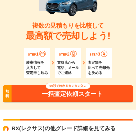
複数の見積もりを比較して
最高額で売却しよう!
1
2
3
STEP
STEP
STEP
愛車情報を
買取店から
査定額を
入力して
電話、メール
比べて売却先
査定申し込み
でご連絡
を決める
90秒で終わるカンタン入力
無
一括査定依頼スタート
料
RX(レクサス)の他グレード詳細を見てみる