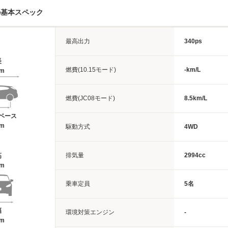
の基本スペック
最高出力
340ps
長
燃費(10.15モード)
-km/L
1m
燃費(JC08モード)
8.5km/L
ベース
2m
駆動方式
4WD
排気量
2994cc
高
7m
乗車定員
5名
幅
環境対策エンジン
-
9m