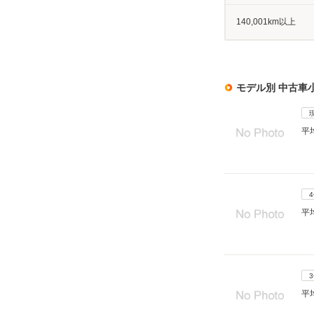
140,001km以上
モデル別 中古車
平
平
平