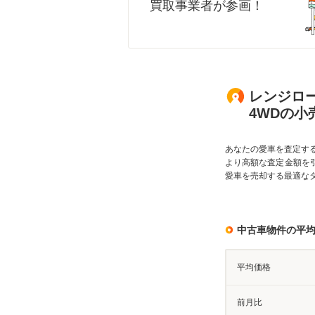
買取事業者が参画！
レンジロー
4WDの小
あなたの愛車を査定す
より高額な査定金額を
愛車を売却する最適な
中古車物件の平
平均価格
前月比