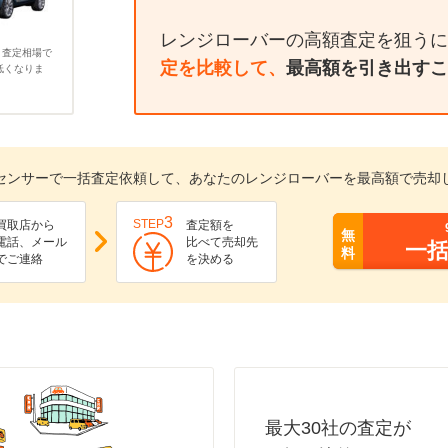
レンジローバーの高額査定を狙うに
、査定相場で
定を比較して、
最高額を引き出すこ
低くなりま
センサーで一括査定依頼して、あなたのレンジローバーを最高額で売却
3
STEP
買取店から
査定額を
無
電話、メール
比べて売却先
一
料
でご連絡
を決める
最大30社の査定が