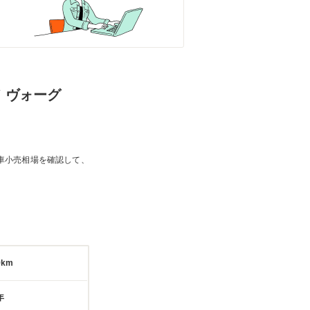
ド ヴォーグ
車小売相場を確認して、
9km
年