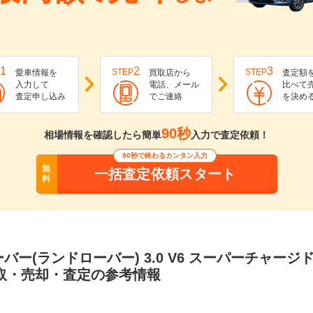
1
2
3
STEP
STEP
愛車情報を
買取店から
査定額
入力して
電話、メール
比べて
査定申し込み
でご連絡
を決め
90秒
相場情報を確認したら簡単
入力で査定依頼！
90秒で終わるカンタン入力
無
一括査定依頼スタート
料
バー(ランドローバー) 3.0 V6 スーパーチャージ
買取・売却・査定の参考情報