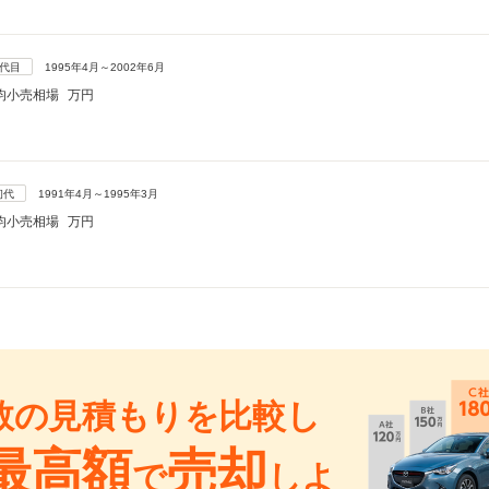
2代目
1995年4月～2002年6月
均小売相場
万円
初代
1991年4月～1995年3月
均小売相場
万円
数の見積もりを比較し
最高額
売却
で
しよ