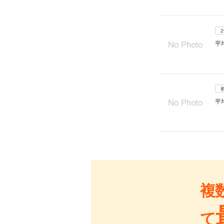
平
平
複
て