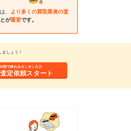
は、
より多くの買取業者の査
とが
重要
です。
しましょう！
90秒で終わるカンタン入力
括査定依頼スタート