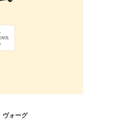
を
売却先
る
ド ヴォーグ