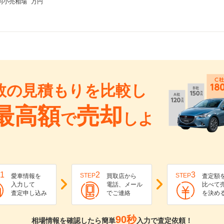
均小売相場
万円
数の見積もりを比較し
最高額
売却
で
しよ
1
2
3
STEP
STEP
愛車情報を
買取店から
査定額
入力して
電話、メール
比べて
査定申し込み
でご連絡
を決め
90秒
相場情報を確認したら簡単
入力で査定依頼！