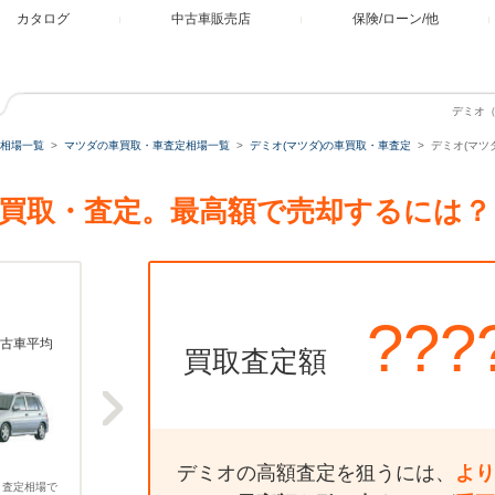
カタログ
中古車販売店
保険/ローン/他
デミオ（
相場一覧
マツダの車買取・車査定相場一覧
デミオ(マツダ)の車買取・車査定
デミオ(マツダ
ザの買取・査定。最高額で売却するには？
???
古車平均
買取査定額
デミオの高額査定を狙うには、
より
、査定相場で