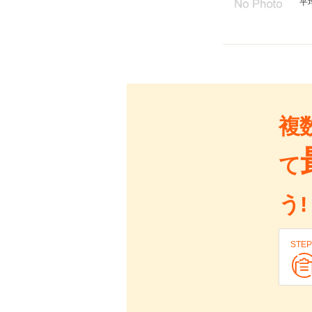
平
複
て
う!
STEP