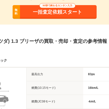
90秒で終わるカンタン入力
無
一括査定依頼スタート
料
ツダ) 1.3 ブリーザの買取・売却・査定の参考情報
ペック
最高出力
83ps
長
燃費(10.15モード)
16km/L
m
燃費(JC08モード)
-km/L