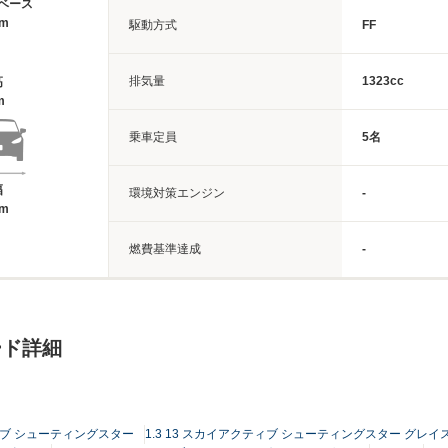
ベース
9m
駆動方式
FF
排気量
1323cc
高
m
乗車定員
5名
幅
環境対策エンジン
-
7m
燃費基準達成
-
ード詳細
ティブ シューティングスター
1.3 13 スカイアクティブ シューティングスター グレイ