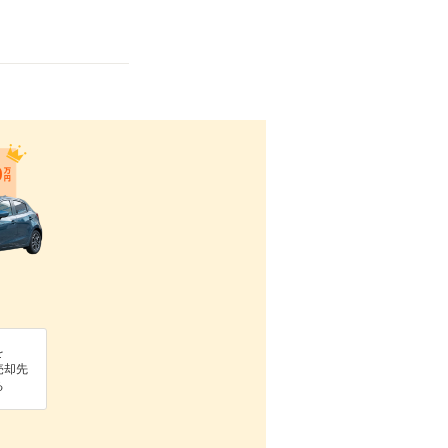
を
売却先
る