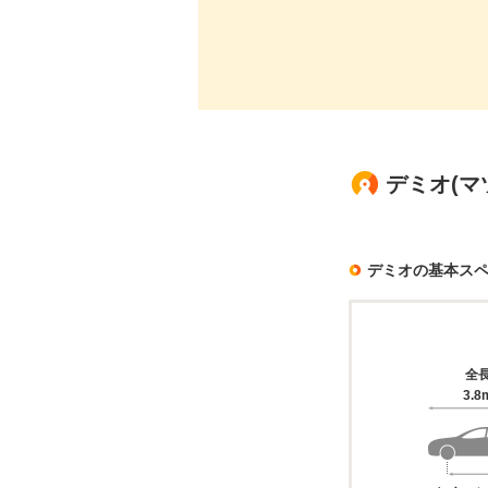
デミオ(マ
デミオの基本ス
全
3.8