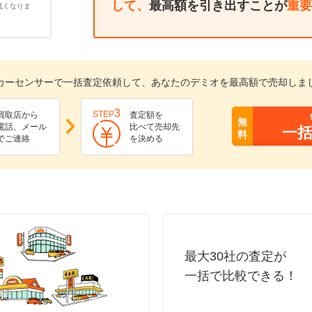
して、
最高額を引き出すことが
重要
低くなりま
カーセンサーで一括査定依頼して、あなたのデミオを最高額で売却しま
3
STEP
買取店から
査定額を
無
電話、メール
比べて売却先
一
料
でご連絡
を決める
最大30社の査定が
一括で比較できる！