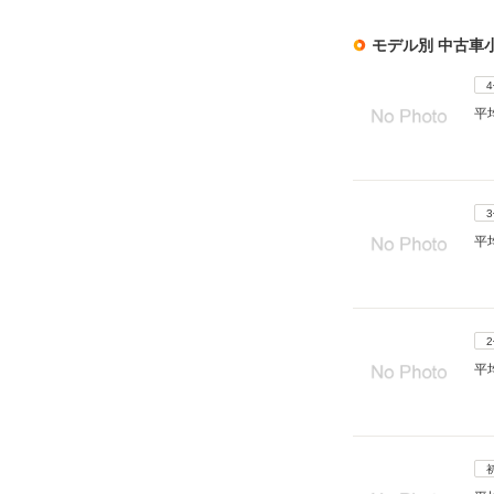
モデル別 中古車
平
平
平