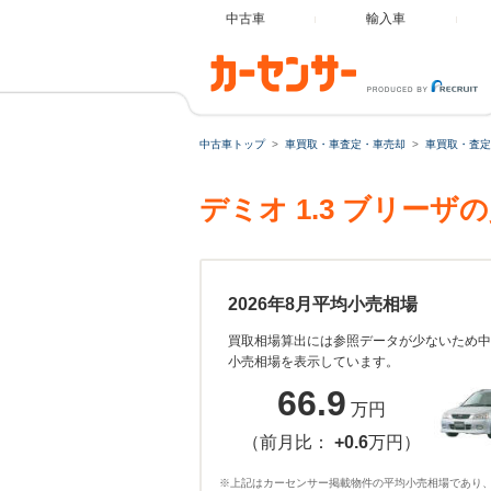
中古車
輸入車
中古車トップ
車買取・車査定・車売却
車買取・査定
デミオ 1.3 ブリー
2026年8月平均小売相場
買取相場算出には参照データが少ないため中
小売相場を表示しています。
66.9
万円
（前月比：
+0.6
万円）
※上記はカーセンサー掲載物件の平均小売相場であり