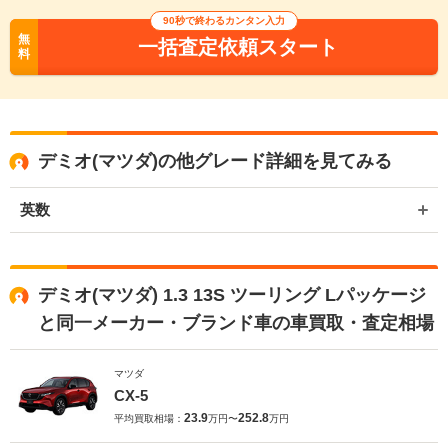
90秒で終わるカンタン入力
無
一括査定依頼スタート
料
デミオ(マツダ)の他グレード詳細を見てみる
英数
デミオ(マツダ) 1.3 13S ツーリング Lパッケージ
と同一メーカー・ブランド車の車買取・査定相場
マツダ
CX-5
23.9
252.8
平均買取相場：
万円〜
万円