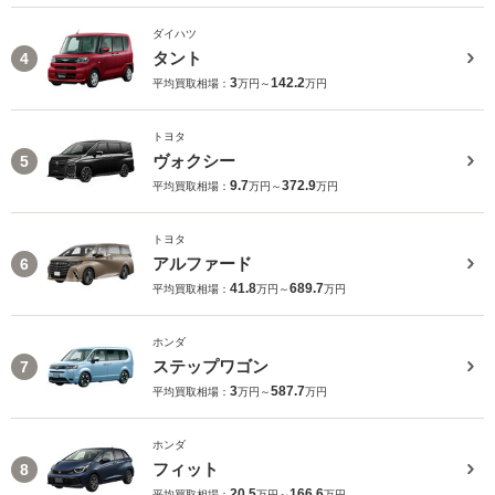
ダイハツ
タント
4
3
142.2
平均買取相場：
万円～
万円
トヨタ
ヴォクシー
5
9.7
372.9
平均買取相場：
万円～
万円
トヨタ
アルファード
6
41.8
689.7
平均買取相場：
万円～
万円
ホンダ
ステップワゴン
7
3
587.7
平均買取相場：
万円～
万円
ホンダ
フィット
8
20.5
166.6
平均買取相場：
万円～
万円