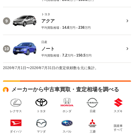
トヨタ
アクア
9
14.6
236
平均買取相場：
万円～
万円
日産
ノート
10
7.2
150.5
平均買取相場：
万円～
万円
2026年7月1日〜2026年7月31日の査定依頼数を元に集計。
メーカーから中古車買取・査定相場を調べる
レクサス
トヨタ
ホンダ
日産
スズキ
国産車
すべて
ダイハツ
マツダ
スバル
三菱