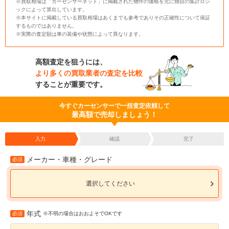
※買取相場は「カーセンサーネット」に掲載された物件の価格を元に独自の集計ロジ
ックによって算出しています。
※本サイトに掲載している買取相場はあくまでも参考でありその正確性について保証
するものではありません。
※実際の査定額は車の装備や状態によって異なります。
高額査定を狙うには、
より多くの買取業者の査定を比較
することが重要です。
今すぐカーセンサーで一括査定依頼して
最高額で売却しましょう！
入力
確認
完了
メーカー・車種・グレード
必須
選択してください
年式
必須
※不明の場合はおおよそでOKです