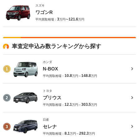
スズキ
ワゴンR
3
121.6
平均買取相場：
万円〜
万円
車査定申込み数ランキングから探す
ホンダ
N-BOX
1
10.8
148.8
平均買取相場：
万円～
万円
トヨタ
プリウス
2
12.1
303.5
平均買取相場：
万円～
万円
日産
セレナ
3
8.1
292.3
平均買取相場：
万円～
万円