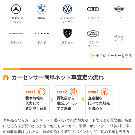
メルセデス
BMW
フォルクス
アウディ
ミニ
・ベンツ
ワーゲン
輸入車
すべて
ポルシェ
ボルボ
プジョー
ランド
ローバー
全てのメーカーを見る
カーセンサー簡単ネット車査定の流れ
1
2
3
STEP
STEP
STEP
愛車情報を
買取店から
査定額を
入力して
電話､メール
比べて売却先
査定申し込み
でご連絡
を決める
車を売るならカーセンサーへ！選べる2つの売却方法！下取りより買取額が高価
になる方法が見つかるかも！他にもメーカー、車種、ボディタイプ別の中古車
の買取情報はもちろん、買取の流れや査定のポイントなど、初めて車を売る方