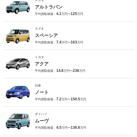
スズキ
アルトラパン
4.1
125
平均買取相場：
万円〜
万円
スズキ
スペーシア
7.4
163
平均買取相場：
万円〜
万円
トヨタ
アクア
14.6
236
平均買取相場：
万円〜
万円
日産
ノート
7.2
150.5
平均買取相場：
万円〜
万円
ダイハツ
ムーヴ
4.5
136.6
平均買取相場：
万円〜
万円