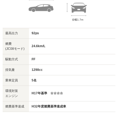
全幅1.7m
最高出力
92ps
燃費
24.6km/L
(JC08モード)
駆動方式
FF
排気量
1298cc
乗車定員
5名
環境対策
H17年基準 ☆☆☆☆
エンジン
燃費基準達成
H32年度燃費基準達成車