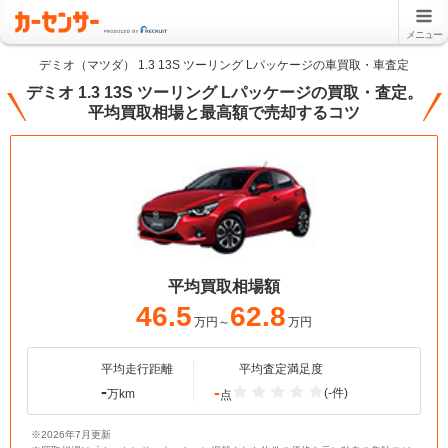
メニュー
デミオ（マツダ） 1.3 13S ツーリング Lパッケージの車買取・車査定
デミオ 1.3 13S ツーリング Lパッケージの買取・査定。
平均買取相場と最高額で売却するコツ
平均買取相場額
46.5
62.8
万円～
万円
平均走行距離
平均査定満足度
-
-
(-件)
万km
点
※2026年7月更新