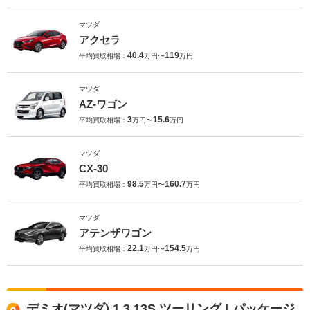
マツダ
アクセラ
40.4
119
平均買取相場：
万円〜
万円
マツダ
AZ-ワゴン
3
15.6
平均買取相場：
万円〜
万円
マツダ
CX-30
98.5
160.7
平均買取相場：
万円〜
万円
マツダ
アテンザワゴン
22.1
154.5
平均買取相場：
万円〜
万円
デミオ(マツダ) 1.3 13S ツーリング Lパッケージ