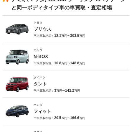
と同一ボディタイプ車の車買取・査定相場
トヨタ
プリウス
12.1
303.5
平均買取相場：
万円〜
万円
ホンダ
N-BOX
10.8
148.8
平均買取相場：
万円〜
万円
ダイハツ
タント
3
142.2
平均買取相場：
万円〜
万円
ホンダ
フィット
20.5
166.6
平均買取相場：
万円〜
万円