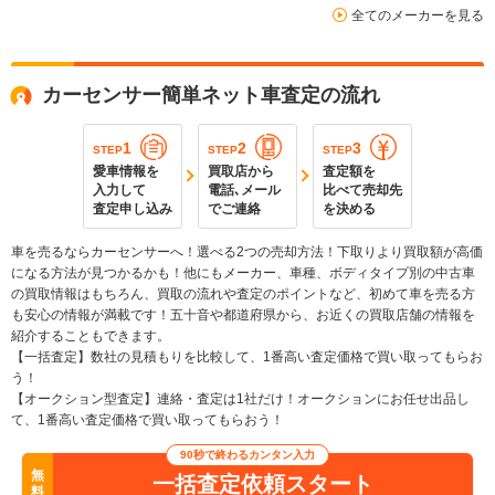
全てのメーカーを見る
カーセンサー簡単ネット車査定の流れ
1
2
3
STEP
STEP
STEP
愛車情報を
買取店から
査定額を
入力して
電話､メール
比べて売却先
査定申し込み
でご連絡
を決める
車を売るならカーセンサーへ！選べる2つの売却方法！下取りより買取額が高価
になる方法が見つかるかも！他にもメーカー、車種、ボディタイプ別の中古車
の買取情報はもちろん、買取の流れや査定のポイントなど、初めて車を売る方
も安心の情報が満載です！五十音や都道府県から、お近くの買取店舗の情報を
紹介することもできます。
【一括査定】数社の見積もりを比較して、1番高い査定価格で買い取ってもらお
う！
【オークション型査定】連絡・査定は1社だけ！オークションにお任せ出品し
て、1番高い査定価格で買い取ってもらおう！
90秒で終わるカンタン入力
無
一括査定依頼スタート
料