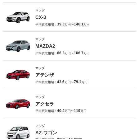
マツダ
CX-3
39.3
146.1
平均買取相場：
万円〜
万円
マツダ
MAZDA2
66.3
106.7
平均買取相場：
万円〜
万円
マツダ
アテンザ
43.6
79.1
平均買取相場：
万円〜
万円
マツダ
アクセラ
40.4
119
平均買取相場：
万円〜
万円
マツダ
AZ-ワゴン