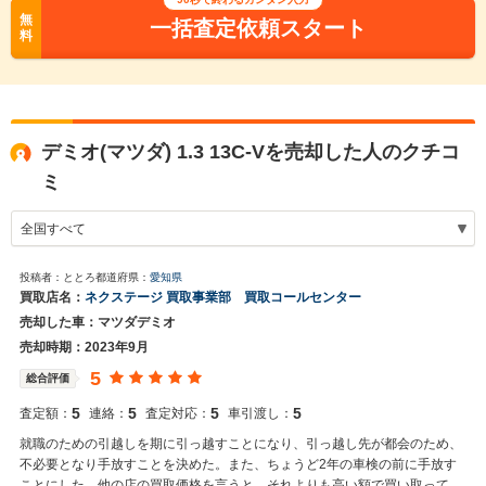
無
一括査定依頼スタート
料
デミオ(マツダ) 1.3 13C-Vを売却した人のクチコ
ミ
投稿者：ととろ
都道府県：
愛知県
買取店名：
ネクステージ 買取事業部 買取コールセンター
売却した車：マツダデミオ
売却時期：2023年9月
5
総合評価
5
5
5
5
査定額：
連絡：
査定対応：
車引渡し：
就職のための引越しを期に引っ越すことになり、引っ越し先が都会のため、
不必要となり手放すことを決めた。また、ちょうど2年の車検の前に手放す
ことにした。他の店の買取価格を言うと、それよりも高い額で買い取ってい