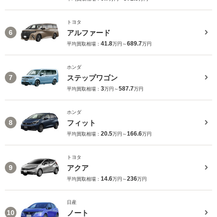
トヨタ
アルファード
6
41.8
689.7
平均買取相場：
万円～
万円
ホンダ
ステップワゴン
7
3
587.7
平均買取相場：
万円～
万円
ホンダ
フィット
8
20.5
166.6
平均買取相場：
万円～
万円
トヨタ
アクア
9
14.6
236
平均買取相場：
万円～
万円
日産
ノート
10