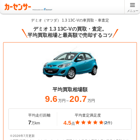
メニュー
デミオ（マツダ） 1.3 13C-Vの車買取・車査定
デミオ 1.3 13C-Vの買取・査定。
平均買取相場と最高額で売却するコツ
平均買取相場額
9.6
20.7
万円～
万円
平均走行距離
平均査定満足度
7
4.5
(
2
件)
万km
点
※2026年7月更新