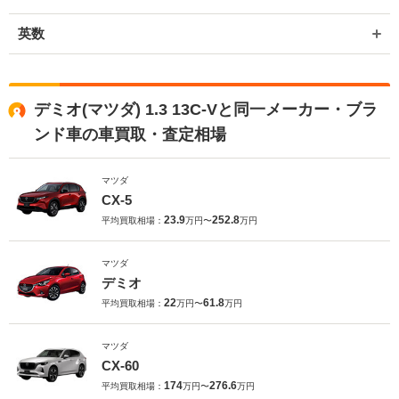
い申し上げます。
英数
デミオ(マツダ) 1.3 13C-Vと同一メーカー・ブラ
ンド車の車買取・査定相場
マツダ
CX-5
23.9
252.8
平均買取相場：
万円〜
万円
マツダ
デミオ
22
61.8
平均買取相場：
万円〜
万円
マツダ
CX-60
174
276.6
平均買取相場：
万円〜
万円