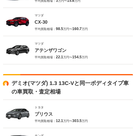
3
15.6
平均買取相場：
万円〜
万円
マツダ
CX-30
98.5
160.7
平均買取相場：
万円〜
万円
マツダ
アテンザワゴン
22.1
154.5
平均買取相場：
万円〜
万円
デミオ(マツダ) 1.3 13C-Vと同一ボディタイプ車
の車買取・査定相場
トヨタ
プリウス
12.1
303.5
平均買取相場：
万円〜
万円
ホンダ