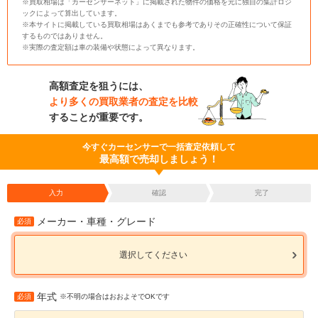
※買取相場は「カーセンサーネット」に掲載された物件の価格を元に独自の集計ロジ
ックによって算出しています。
※本サイトに掲載している買取相場はあくまでも参考でありその正確性について保証
するものではありません。
※実際の査定額は車の装備や状態によって異なります。
高額査定を狙うには、
より多くの買取業者の査定を比較
することが重要です。
今すぐカーセンサーで一括査定依頼して
最高額で売却しましょう！
入力
確認
完了
メーカー・車種・グレード
必須
選択してください
年式
必須
※不明の場合はおおよそでOKです