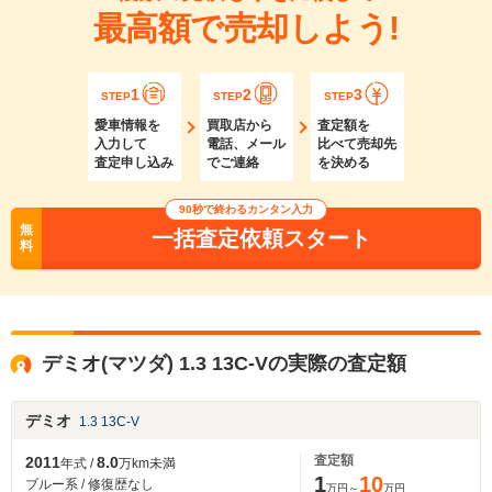
最高額で売却しよう!
1
2
3
STEP
STEP
STEP
愛車情報を
買取店から
査定額を
入力して
電話、メール
比べて売却先
査定申し込み
でご連絡
を決める
90秒で終わるカンタン入力
無
一括査定依頼スタート
料
デミオ(マツダ) 1.3 13C-Vの実際の査定額
デミオ
1.3 13C-V
査定額
2011
8.0
年式 /
万km未満
1
10
ブルー系 / 修復歴なし
万円～
万円