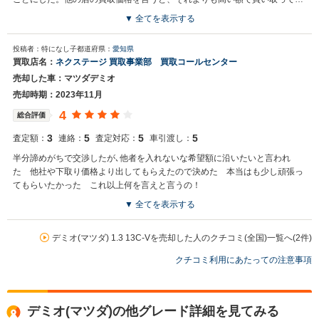
ただき、希望の手放す時期なども相談していただけた。
▼ 全てを表示する
買取店からの返信
投稿者：特になし子
都道府県：
愛知県
お世話になっております。 株式会社ネクステージでございます。 この
買取店名：
ネクステージ 買取事業部 買取コールセンター
度はネクステージをご利用いただきまして誠にありがとうございまし
売却した車：マツダデミオ
た。 今後もご満足いただけるよう精進してまいります。 スタッフ一
同、またのご利用お待ちしております。
売却時期：2023年11月
4
総合評価
3
5
5
5
査定額：
連絡：
査定対応：
車引渡し：
半分諦めがちで交渉したが､他者を入れないな希望額に沿いたいと言われ
た 他社や下取り価格より出してもらえたので決めた 本当はも少し頑張っ
てもらいたかった これ以上何を言えと言うの！
▼ 全てを表示する
買取店からの返信
お世話になっております。 株式会社ネクステージでございます。 この
デミオ(マツダ) 1.3 13C-Vを売却した人のクチコミ(全国)一覧へ(2件)
度はネクステージをご利用いただきまして誠にありがとうございまし
クチコミ利用にあたっての注意事項
た。 弊社は東証一部上場企業のため、安心してご利用いただければと
存じます。 買取や販売だけではなく、車検や整備、点検などもご用意
しております。 またお車のことで何かございましたら、是非ネクステ
ージをご利用いただけますと幸いでございます。 今後とも宜しくお願
デミオ(マツダ)の他グレード詳細を見てみる