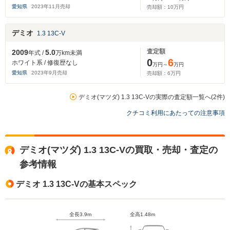
愛知県
2023
年
11
月売却
売却額：
10
万円
デミオ
1.3 13C-V
査定額
2009
5.0
年式 /
万km未満
0
6
ホワイト系 / 修復歴なし
万円～
万円
愛知県
2023
年
9
月売却
売却額：
6
万円
デミオ(マツダ) 1.3 13C-Vの実際の査定額一覧へ(2件)
クチコミ利用にあたっての注意事項
デミオ(マツダ) 1.3 13C-Vの買取・売却・査定の
参考情報
デミオ 1.3 13C-Vの基本スペック
全長3.9m
全高1.48m