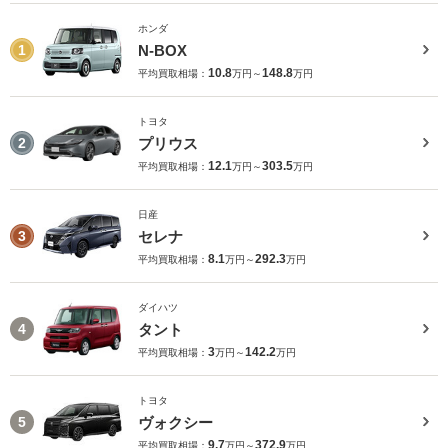
ホンダ
N-BOX
1
10.8
148.8
平均買取相場：
万円～
万円
トヨタ
プリウス
2
12.1
303.5
平均買取相場：
万円～
万円
日産
セレナ
3
8.1
292.3
平均買取相場：
万円～
万円
ダイハツ
タント
4
3
142.2
平均買取相場：
万円～
万円
トヨタ
ヴォクシー
5
9.7
372.9
平均買取相場：
万円～
万円