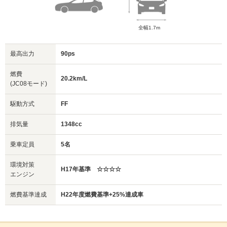
全幅1.7m
最高出力
90ps
燃費
20.2km/L
(JC08モード)
駆動方式
FF
排気量
1348cc
乗車定員
5名
環境対策
H17年基準 ☆☆☆☆
エンジン
燃費基準達成
H22年度燃費基準+25%達成車