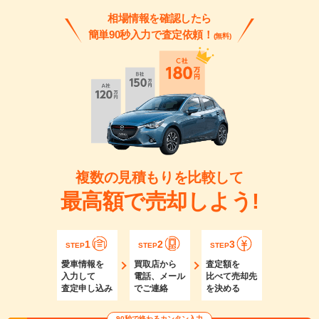
相場情報を確認したら
簡単90秒入力で査定依頼！
(無料)
複数の見積もりを比較して
最高額で売却しよう!
1
2
3
STEP
STEP
STEP
愛車情報を
買取店から
査定額を
入力して
電話、メール
比べて売却先
査定申し込み
でご連絡
を決める
90秒で終わるカンタン入力