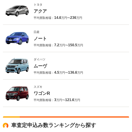
トヨタ
アクア
14.6
236
平均買取相場：
万円〜
万円
日産
ノート
7.2
150.5
平均買取相場：
万円〜
万円
ダイハツ
ムーヴ
4.5
136.6
平均買取相場：
万円〜
万円
スズキ
ワゴンR
3
121.6
平均買取相場：
万円〜
万円
車査定申込み数ランキングから探す