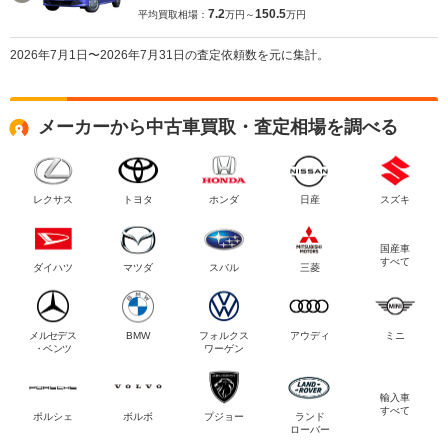
7.2
150.5
平均買取相場：
万円～
万円
2026年7月1日〜2026年7月31日の査定依頼数を元に集計。
メーカーから中古車買取・査定相場を調べる
レクサス
トヨタ
ホンダ
日産
スズキ
国産車
すべて
ダイハツ
マツダ
スバル
三菱
メルセデス
BMW
フォルクス
アウディ
ミニ
・ベンツ
ワーゲン
輸入車
すべて
ポルシェ
ボルボ
プジョー
ランド
ローバー