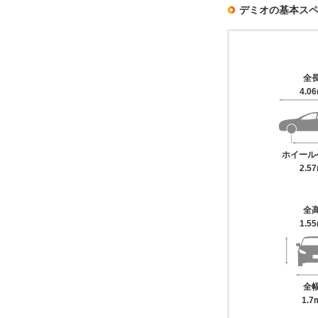
デミオの基本ス
全
4.0
ホイール
2.5
全
1.5
全
1.7