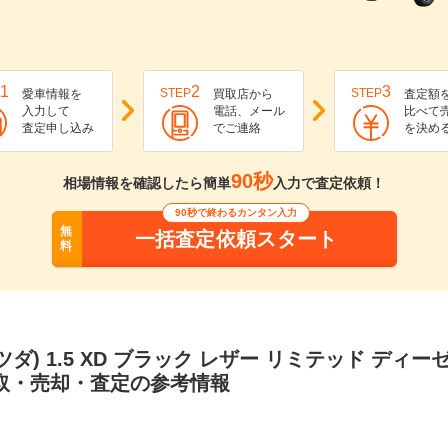
1
2
3
STEP
STEP
愛車情報を
買取店から
査定額
入力して
電話、メール
比べて
査定申し込み
でご連絡
を決め
90秒
相場情報を確認したら簡単
入力で査定依頼！
90秒で終わるカンタン入力
無
一括査定依頼スタート
料
ツダ) 1.5 XD ブラック レザー リミテッド ディ
買取・売却・査定の参考情報