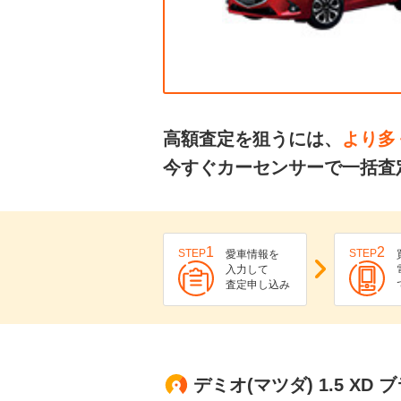
高額査定を狙うには、
より多
今すぐカーセンサーで一括査
1
2
STEP
STEP
愛車情報を
入力して
査定申し込み
デミオ(マツダ) 1.5 X