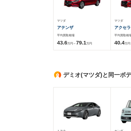
マツダ
マツダ
アテンザ
アクセラ
平均買取相場
平均買取相
43.6
79.1
40.4
万円～
万円
万円
デミオ(マツダ)と同一ボ
トヨタ
ホンダ