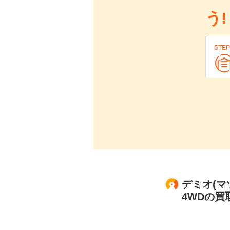
う!
STEP
デミオ(マ
4WDの