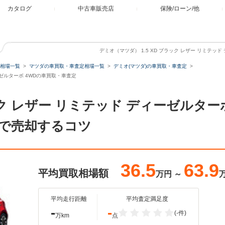
カタログ
中古車販売店
保険/ローン/他
デミオ（マツダ） 1.5 XD ブラック レザー リミテッ
相場一覧
マツダの車買取・車査定相場一覧
デミオ(マツダ)の車買取・車査定
ィーゼルターボ 4WDの車買取・車査定
ラック レザー リミテッド ディーゼルタ
で売却するコツ
36.5
63.9
平均買取相場額
万円
～
平均走行距離
平均査定満足度
-
-
(-件)
万km
点