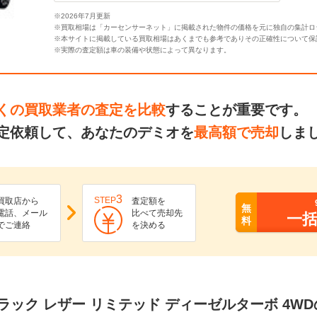
※2026年7月更新
※買取相場は「カーセンサーネット」に掲載された物件の価格を元に独自の集計ロ
※本サイトに掲載している買取相場はあくまでも参考でありその正確性について保
※実際の査定額は車の装備や状態によって異なります。
くの買取業者の査定を比較
することが重要です。
定依頼して、あなたのデミオを
最高額で売却
しま
3
STEP
買取店から
査定額を
無
電話、メール
比べて売却先
一
料
でご連絡
を決める
D ブラック レザー リミテッド ディーゼルターボ 4