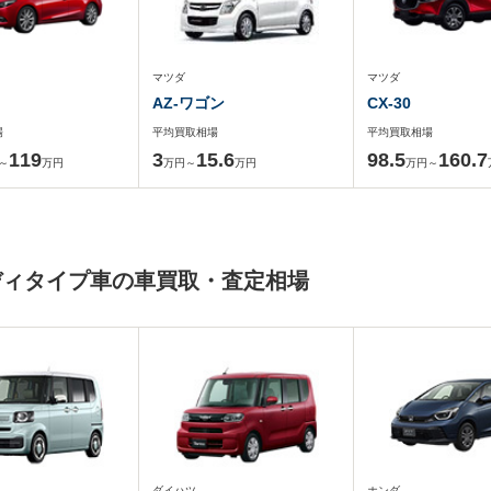
マツダ
マツダ
AZ-ワゴン
CX-30
場
平均買取相場
平均買取相場
119
3
15.6
98.5
160.7
～
万円
万円～
万円
万円～
ディタイプ車の車買取・査定相場
ダイハツ
ホンダ