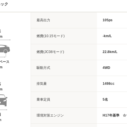
ペック
最高出力
105ps
長
燃費(10.15モード)
-km/L
6m
燃費(JC08モード)
22.8km/L
ベース
7m
駆動方式
4WD
排気量
1498cc
高
5m
乗車定員
5名
幅
環境対策エンジン
H17年基準 
m