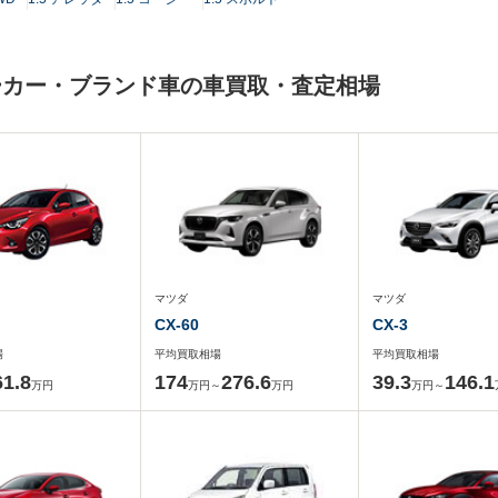
ーカー・ブランド車の車買取・査定相場
マツダ
マツダ
CX-60
CX-3
場
平均買取相場
平均買取相場
61.8
174
276.6
39.3
146.1
万円
万円～
万円
万円～