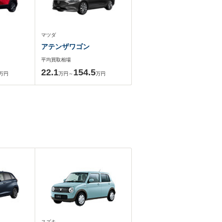
マツダ
アテンザワゴン
平均買取相場
22.1
154.5
万円
万円～
万円
スズキ