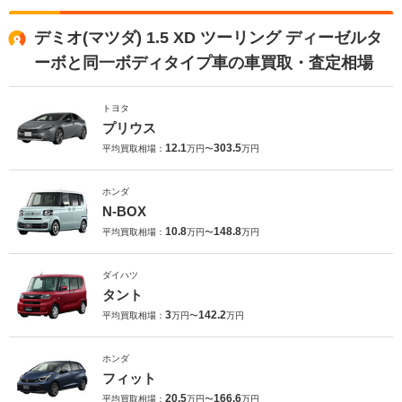
デミオ(マツダ) 1.5 XD ツーリング ディーゼルタ
ーボと同一ボディタイプ車の車買取・査定相場
トヨタ
プリウス
12.1
303.5
平均買取相場：
万円〜
万円
ホンダ
N-BOX
10.8
148.8
平均買取相場：
万円〜
万円
ダイハツ
タント
3
142.2
平均買取相場：
万円〜
万円
ホンダ
フィット
20.5
166.6
平均買取相場：
万円〜
万円