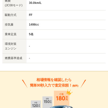
燃費
30.0km/L
(JC08モード)
駆動方式
FF
排気量
1498cc
乗車定員
5名
環境対策
-
エンジン
燃費基準達成
-
相場情報を確認したら
簡単90秒入力で査定依頼！
(無料)