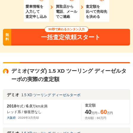
愛車情報を
買取店から
査定額を
入力して
電話、メール
比べて売却先
査定申し込み
でご連絡
を決める
90秒で終わるカンタン入力
無
一括査定依頼スタート
料
デミオ(マツダ) 1.5 XD ツーリング ディーゼルタ
ーボの実際の査定額
デミオ
1.5 XD ツーリング ディーゼルターボ
査定額
2018
6.0
年式 /
万km未満
40
60
レッド系 / 修復歴なし
万円～
万円
大阪府
2026
年
3
月売却
売却額：
60
万円