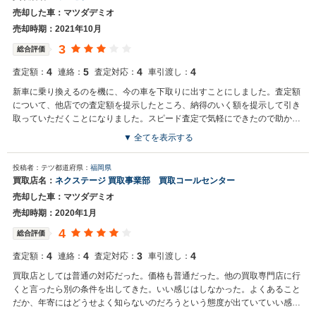
売却した車：マツダデミオ
売却時期：2021年10月
3
総合評価
4
5
4
4
査定額：
連絡：
査定対応：
車引渡し：
新車に乗り換えるのを機に、今の車を下取りに出すことにしました。査定額
について、他店での査定額を提示したところ、納得のいく額を提示して引き
取っていただくことになりました。スピード査定で気軽にできたので助かり
ました。
▼ 全てを表示する
投稿者：テツ
都道府県：
福岡県
買取店名：
ネクステージ 買取事業部 買取コールセンター
売却した車：マツダデミオ
売却時期：2020年1月
4
総合評価
4
4
3
4
査定額：
連絡：
査定対応：
車引渡し：
買取店としては普通の対応だった。価格も普通だった。他の買取専門店に行
くと言ったら別の条件を出してきた。いい感じはしなかった。よくあること
だか、年寄にはどうせよく知らないのだろうという態度が出ていていい感じ
ではない。