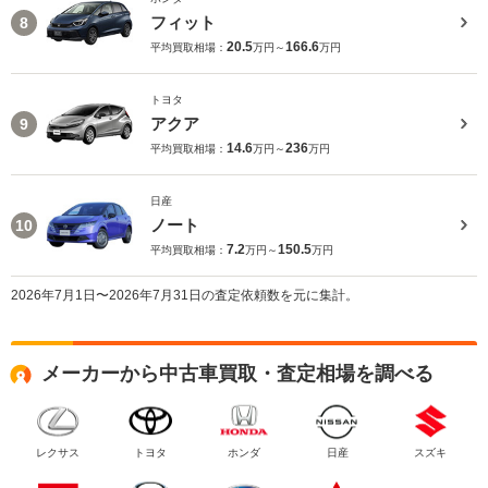
フィット
8
20.5
166.6
平均買取相場：
万円～
万円
トヨタ
アクア
9
14.6
236
平均買取相場：
万円～
万円
日産
ノート
10
7.2
150.5
平均買取相場：
万円～
万円
2026年7月1日〜2026年7月31日の査定依頼数を元に集計。
メーカーから中古車買取・査定相場を調べる
レクサス
トヨタ
ホンダ
日産
スズキ