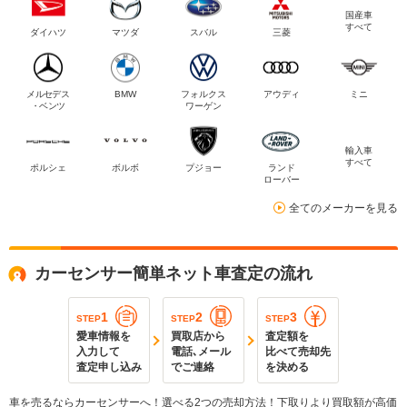
国産車
すべて
ダイハツ
マツダ
スバル
三菱
メルセデス
BMW
フォルクス
アウディ
ミニ
・ベンツ
ワーゲン
輸入車
すべて
ポルシェ
ボルボ
プジョー
ランド
ローバー
全てのメーカーを見る
カーセンサー簡単ネット車査定の流れ
1
2
3
STEP
STEP
STEP
愛車情報を
買取店から
査定額を
入力して
電話､メール
比べて売却先
査定申し込み
でご連絡
を決める
車を売るならカーセンサーへ！選べる2つの売却方法！下取りより買取額が高価