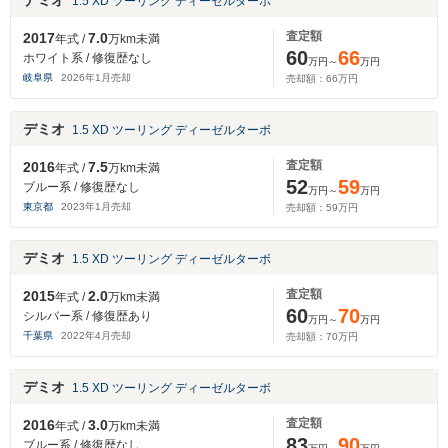
デミオ
1.5 XD ツーリング ディーゼルターボ
査定額
2017
7.0
年式 /
万km未満
60
66
ホワイト系 / 修復歴なし
万円～
万円
岐阜県
2026
年
1
月売却
売却額：
66
万円
デミオ
1.5 XD ツーリング ディーゼルターボ
査定額
2016
7.5
年式 /
万km未満
52
59
ブルー系 / 修復歴なし
万円～
万円
東京都
2023
年
1
月売却
売却額：
59
万円
デミオ
1.5 XD ツーリング ディーゼルターボ
査定額
2015
2.0
年式 /
万km未満
60
70
シルバー系 / 修復歴あり
万円～
万円
千葉県
2022
年
4
月売却
売却額：
70
万円
デミオ
1.5 XD ツーリング ディーゼルターボ
査定額
2016
3.0
年式 /
万km未満
83
90
ブルー系 / 修復歴なし