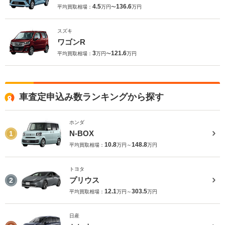
4.5
136.6
平均買取相場：
万円〜
万円
スズキ
ワゴンR
3
121.6
平均買取相場：
万円〜
万円
車査定申込み数ランキングから探す
ホンダ
N-BOX
1
10.8
148.8
平均買取相場：
万円～
万円
トヨタ
プリウス
2
12.1
303.5
平均買取相場：
万円～
万円
日産