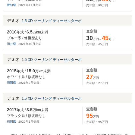
万円～
万円
愛知県
2021
年
11
月売却
売却額：
90
万円
デミオ
1.5 XD ツーリング ディーゼルターボ
査定額
2016
6.5
年式 /
万km未満
30
45
ブルー系 / 修復歴あり
万円～
万円
福井県
2021
年
10
月売却
売却額：
45
万円
デミオ
1.5 XD ツーリング ディーゼルターボ
査定額
2015
15.0
年式 /
万km未満
27
ホワイト系 / 修復歴なし
万円
福岡県
2021
年
2
月売却
売却額：
27
万円
デミオ
1.5 XD ツーリング ディーゼルターボ
査定額
2017
3.5
年式 /
万km未満
95
ブラック系 / 修復歴なし
万円
福岡県
2020
年
1
月売却
売却額：
95
万円