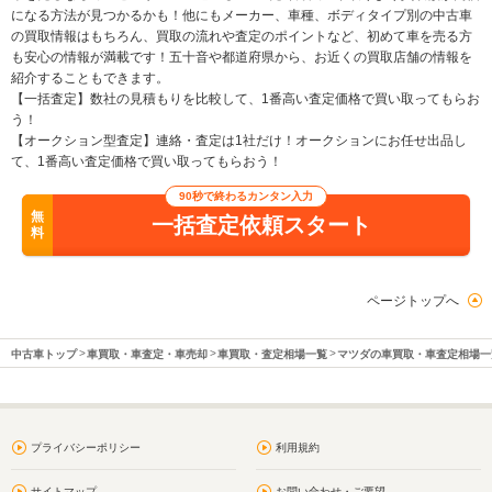
になる方法が見つかるかも！他にもメーカー、車種、ボディタイプ別の中古車
の買取情報はもちろん、買取の流れや査定のポイントなど、初めて車を売る方
も安心の情報が満載です！五十音や都道府県から、お近くの買取店舗の情報を
紹介することもできます。
【一括査定】数社の見積もりを比較して、1番高い査定価格で買い取ってもらお
う！
【オークション型査定】連絡・査定は1社だけ！オークションにお任せ出品し
て、1番高い査定価格で買い取ってもらおう！
90秒で終わるカンタン入力
無
一括査定依頼スタート
料
ページトップへ
中古車トップ
車買取・車査定・車売却
車買取・査定相場一覧
マツダの車買取・車査定相場一
プライバシーポリシー
利用規約
サイトマップ
お問い合わせ・ご要望