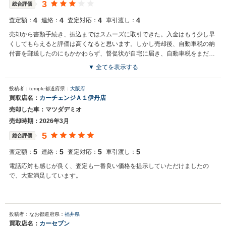
3
総合評価
4
4
4
4
査定額：
連絡：
査定対応：
車引渡し：
売却から書類手続き、振込まではスムーズに取引できた。入金はもう少し早
くしてもらえると評価は高くなると思います。しかし売却後、自動車税の納
付書を郵送したのにもかかわらず、督促状が自宅に届き、自動車税をまだ納
付していないことが判明。アフターはやや不満あり。
▼ 全てを表示する
投稿者：temple
都道府県：
大阪府
買取店名：
カーチェンジＡ１伊丹店
売却した車：マツダデミオ
売却時期：2026年3月
5
総合評価
5
5
5
5
査定額：
連絡：
査定対応：
車引渡し：
電話応対も感じが良く、査定も一番良い価格を提示していただけましたの
で、大変満足しています。
投稿者：なお
都道府県：
福井県
買取店名：
カーセブン