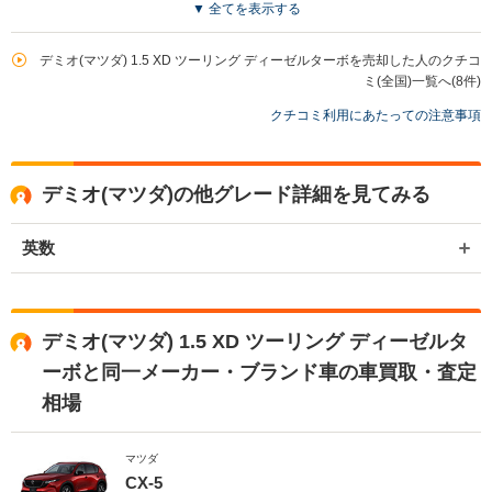
▼ 全てを表示する
買取店からの返信
お世話になっております。株式会社ネクステージでございます。 この
デミオ(マツダ) 1.5 XD ツーリング ディーゼルターボを売却した人のクチコ
度は、誠に申し訳ございませんでした。 お客様から頂きました、貴重
ミ(全国)一覧へ(8件)
なご意見を真摯に受け止め改善に努めていきます。 また機会がござい
クチコミ利用にあたっての注意事項
ましたら是非ネクステージをご利用いただけますと幸いでございま
す。 今後とも宜しくお願いいたします。
デミオ(マツダ)の他グレード詳細を見てみる
英数
デミオ(マツダ) 1.5 XD ツーリング ディーゼルタ
ーボと同一メーカー・ブランド車の車買取・査定
相場
マツダ
CX-5