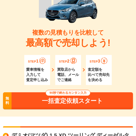
複数の見積もりを比較して
最高額で売却しよう!
1
2
3
STEP
STEP
STEP
愛車情報を
買取店から
査定額を
入力して
電話、メール
比べて売却先
査定申し込み
でご連絡
を決める
90秒で終わるカンタン入力
無
一括査定依頼スタート
料
デミオ(マツダ) 1.5 XD ツーリング ディーゼルタ