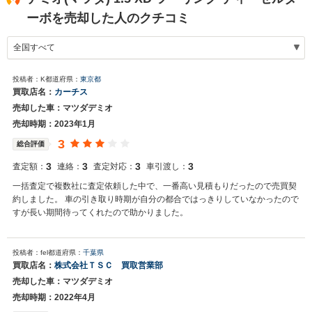
ーボを売却した人のクチコミ
投稿者：K
都道府県：
東京都
買取店名：
カーチス
売却した車：マツダデミオ
売却時期：2023年1月
3
総合評価
3
3
3
3
査定額：
連絡：
査定対応：
車引渡し：
一括査定で複数社に査定依頼した中で、一番高い見積もりだったので売買契
約しました。 車の引き取り時期が自分の都合ではっきりしていなかったので
すが長い期間待ってくれたので助かりました。
投稿者：fel
都道府県：
千葉県
買取店名：
株式会社ＴＳＣ 買取営業部
売却した車：マツダデミオ
売却時期：2022年4月