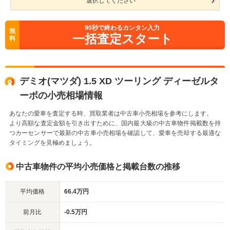
選択してください
90
秒で終わるカンタン入力
無
一括査定スタート
料
デミオ(マツダ) 1.5 XD ツーリング ディーゼルタ
ーボの小売相場情報
あなたの愛車を査定する時、買取業者は中古車小売相場を参考にします。
より高額な査定金額を引き出すために、国内最大級の中古車物件掲載数を持
つカーセンサーで最新の中古車小売相場を確認して、愛車を売却する最適な
タイミングを見極めましょう。
中古車物件の平均小売価格と掲載台数の推移
平均価格
66.4万円
前月比
-0.5万円