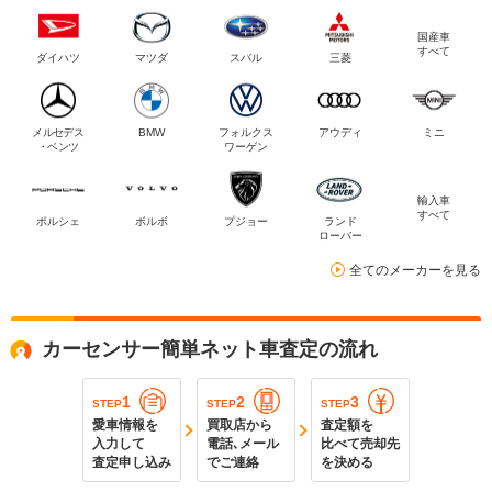
国産車
すべて
ダイハツ
マツダ
スバル
三菱
メルセデス
BMW
フォルクス
アウディ
ミニ
・ベンツ
ワーゲン
輸入車
すべて
ポルシェ
ボルボ
プジョー
ランド
ローバー
全てのメーカーを見る
カーセンサー簡単ネット車査定の流れ
1
2
3
STEP
STEP
STEP
愛車情報を
買取店から
査定額を
入力して
電話､メール
比べて売却先
査定申し込み
でご連絡
を決める