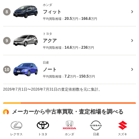
ホンダ
フィット
8
20.5
166.6
平均買取相場：
万円～
万円
トヨタ
アクア
9
14.6
236
平均買取相場：
万円～
万円
日産
ノート
10
7.2
150.5
平均買取相場：
万円～
万円
2026年7月1日〜2026年7月31日の査定依頼数を元に集計。
メーカーから中古車買取・査定相場を調べる
レクサス
トヨタ
ホンダ
日産
スズキ