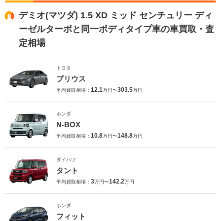
デミオ(マツダ) 1.5 XD ミッド センチュリー ディ
ーゼルターボと同一ボディタイプ車の車買取・査
定相場
トヨタ
プリウス
12.1
303.5
平均買取相場：
万円〜
万円
ホンダ
N-BOX
10.8
148.8
平均買取相場：
万円〜
万円
ダイハツ
タント
3
142.2
平均買取相場：
万円〜
万円
ホンダ
フィット