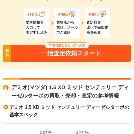
1
2
3
STEP
STEP
STEP
愛車情報を
買取店から
査定額を
入力して
電話、メール
比べて売却先
査定申し込み
でご連絡
を決める
90秒で終わるカンタン入力
無
一括査定依頼スタート
料
デミオ(マツダ) 1.5 XD ミッド センチュリー ディ
ーゼルターボの買取・売却・査定の参考情報
デミオ 1.5 XD ミッド センチュリー ディーゼルターボの
基本スペック
全長4.06m
全高1.5m