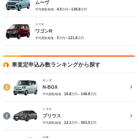
ムーヴ
4.5
136.6
平均買取相場：
万円〜
万円
スズキ
ワゴンR
3
121.6
平均買取相場：
万円〜
万円
車査定申込み数ランキングから探す
ホンダ
N-BOX
1
10.8
148.8
平均買取相場：
万円～
万円
トヨタ
プリウス
2
12.1
303.5
平均買取相場：
万円～
万円
日産