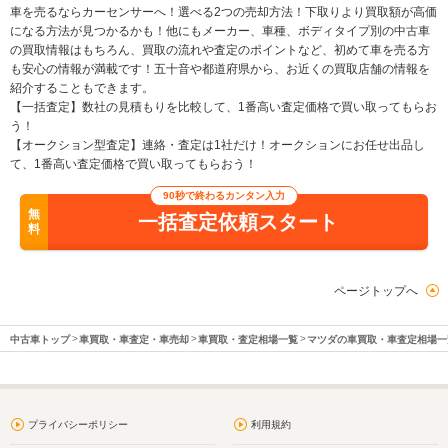
車を売るならカーセンサーへ！選べる2つの売却方法！下取りより買取額が高価
になる方法が見つかるかも！他にもメーカー、車種、ボディタイプ別の中古車
の買取情報はもちろん、買取の流れや査定のポイントなど、初めて車を売る方
も安心の情報が満載です！五十音や都道府県から、お近くの買取店舗の情報を
紹介することもできます。
【一括査定】数社の見積もりを比較して、1番高い査定価格で買い取ってもらお
う！
【オークション型査定】連絡・査定は1社だけ！オークションにお任せ出品し
て、1番高い査定価格で買い取ってもらおう！
90秒で終わるカンタン入力
無
一括査定依頼スタート
料
ページトップへ
中古車トップ
車買取・車査定・車売却
車買取・査定相場一覧
マツダの車買取・車査定相場一
プライバシーポリシー
利用規約