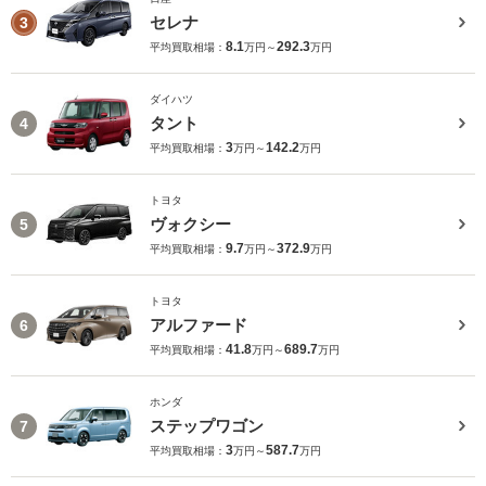
セレナ
3
8.1
292.3
平均買取相場：
万円～
万円
ダイハツ
タント
4
3
142.2
平均買取相場：
万円～
万円
トヨタ
ヴォクシー
5
9.7
372.9
平均買取相場：
万円～
万円
トヨタ
アルファード
6
41.8
689.7
平均買取相場：
万円～
万円
ホンダ
ステップワゴン
7
3
587.7
平均買取相場：
万円～
万円