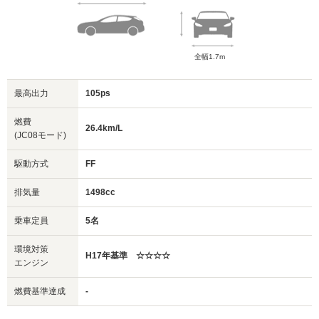
全幅1.7m
最高出力
105ps
燃費
26.4km/L
(JC08モード)
駆動方式
FF
排気量
1498cc
乗車定員
5名
環境対策
H17年基準 ☆☆☆☆
エンジン
燃費基準達成
-