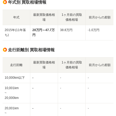
年式別 買取相場情報
最新買取価格相
1ヶ月前の買取
年式
前月からの差額
場
価格相場
2015年(11年落
28万円～47.7万
38.8万円
-1.0万円
ち)
円
走行距離別 買取相場情報
最新買取価格相
1ヶ月前の買取
走行距離
前月からの差額
場
価格相場
10,000km以下
-
-
-
10,001km
-
-
-
~
20,000km
20,001km
-
-
-
~