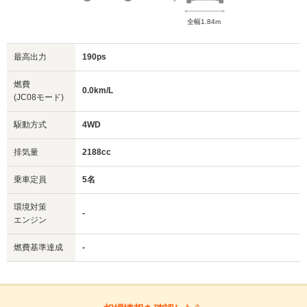
全幅1.84m
最高出力
190ps
燃費
0.0km/L
(JC08モード)
駆動方式
4WD
排気量
2188cc
乗車定員
5名
環境対策
-
エンジン
燃費基準達成
-