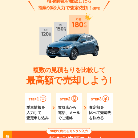
相場情報を確認したら
簡単90秒入力で査定依頼！
(無料)
複数の見積もりを比較して
最高額で売却しよう!
1
2
3
STEP
STEP
STEP
愛車情報を
買取店から
査定額を
入力して
電話、メール
比べて売却先
査定申し込み
でご連絡
を決める
90秒で終わるカンタン入力
無