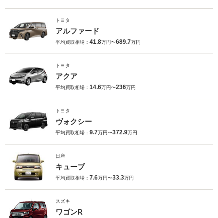
トヨタ
アルファード
41.8
689.7
平均買取相場：
万円〜
万円
トヨタ
アクア
14.6
236
平均買取相場：
万円〜
万円
トヨタ
ヴォクシー
9.7
372.9
平均買取相場：
万円〜
万円
日産
キューブ
7.6
33.3
平均買取相場：
万円〜
万円
スズキ
ワゴンR