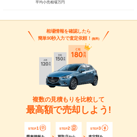
平均小売相場
万円
相場情報を確認したら
簡単90秒入力で査定依頼！
(無料)
複数の見積もりを比較して
最高額で売却しよう!
1
2
3
STEP
STEP
STEP
愛車情報を
買取店から
査定額を