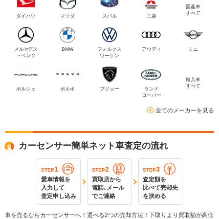
国産車
すべて
ダイハツ
マツダ
スバル
三菱
メルセデス
BMW
フォルクス
アウディ
ミニ
・ベンツ
ワーゲン
輸入車
すべて
ポルシェ
ボルボ
プジョー
ランド
ローバー
全てのメーカーを見る
カーセンサー簡単ネット車査定の流れ
1
2
3
STEP
STEP
STEP
愛車情報を
買取店から
査定額を
入力して
電話､メール
比べて売却先
査定申し込み
でご連絡
を決める
車を売るならカーセンサーへ！選べる2つの売却方法！下取りより買取額が高価