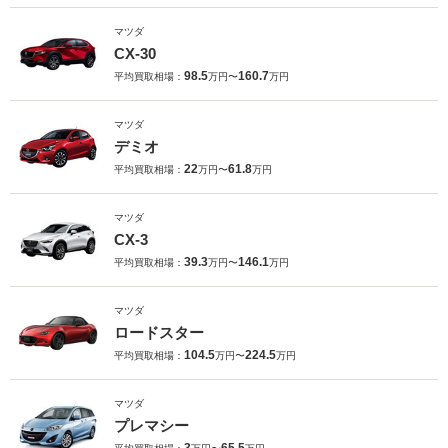
マツダ
CX-30
98.5
160.7
平均買取相場：
万円〜
万円
マツダ
デミオ
22
61.8
平均買取相場：
万円〜
万円
マツダ
CX-3
39.3
146.1
平均買取相場：
万円〜
万円
マツダ
ロードスター
104.5
224.5
平均買取相場：
万円〜
万円
マツダ
プレマシー