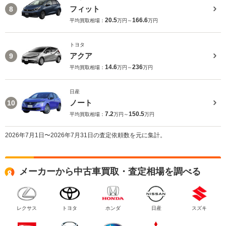
フィット
8
20.5
166.6
平均買取相場：
万円～
万円
トヨタ
アクア
9
14.6
236
平均買取相場：
万円～
万円
日産
ノート
10
7.2
150.5
平均買取相場：
万円～
万円
2026年7月1日〜2026年7月31日の査定依頼数を元に集計。
メーカーから中古車買取・査定相場を調べる
レクサス
トヨタ
ホンダ
日産
スズキ