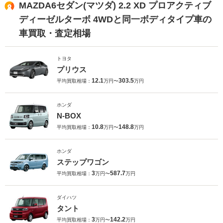
MAZDA6セダン(マツダ) 2.2 XD プロアクティブ
ディーゼルターボ 4WDと同一ボディタイプ車の
車買取・査定相場
トヨタ
プリウス
12.1
303.5
平均買取相場：
万円〜
万円
ホンダ
N-BOX
10.8
148.8
平均買取相場：
万円〜
万円
ホンダ
ステップワゴン
3
587.7
平均買取相場：
万円〜
万円
ダイハツ
タント
3
142.2
平均買取相場：
万円〜
万円