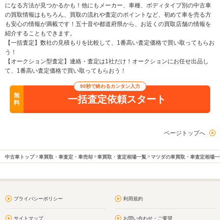
になる方法が見つかるかも！他にもメーカー、車種、ボディタイプ別の中古車
の買取情報はもちろん、買取の流れや査定のポイントなど、初めて車を売る方
も安心の情報が満載です！五十音や都道府県から、お近くの買取店舗の情報を
紹介することもできます。
【一括査定】数社の見積もりを比較して、1番高い査定価格で買い取ってもらお
う！
【オークション型査定】連絡・査定は1社だけ！オークションにお任せ出品し
て、1番高い査定価格で買い取ってもらおう！
90秒で終わるカンタン入力
無
一括査定依頼スタート
料
ページトップへ
中古車トップ
車買取・車査定・車売却
車買取・査定相場一覧
マツダの車買取・車査定相場一
プライバシーポリシー
利用規約
サイトマップ
お問い合わせ・ご要望