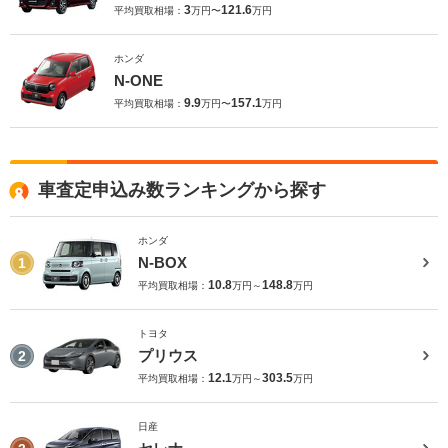
3
121.6
平均買取相場：
万円〜
万円
ホンダ
N-ONE
9.9
157.1
平均買取相場：
万円〜
万円
車査定申込み数ランキングから探す
ホンダ
N-BOX
1
10.8
148.8
平均買取相場：
万円～
万円
トヨタ
プリウス
2
12.1
303.5
平均買取相場：
万円～
万円
日産