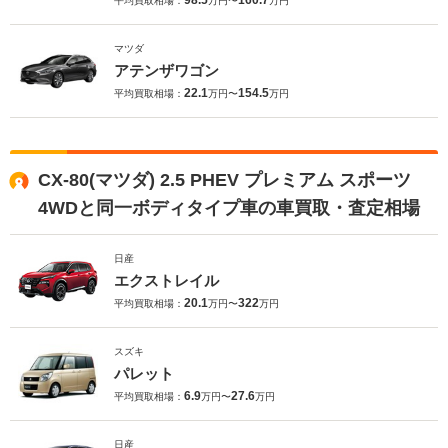
98.5
160.7
平均買取相場：
万円〜
万円
マツダ
アテンザワゴン
22.1
154.5
平均買取相場：
万円〜
万円
CX-80(マツダ) 2.5 PHEV プレミアム スポーツ
4WDと同一ボディタイプ車の車買取・査定相場
日産
エクストレイル
20.1
322
平均買取相場：
万円〜
万円
スズキ
パレット
6.9
27.6
平均買取相場：
万円〜
万円
日産