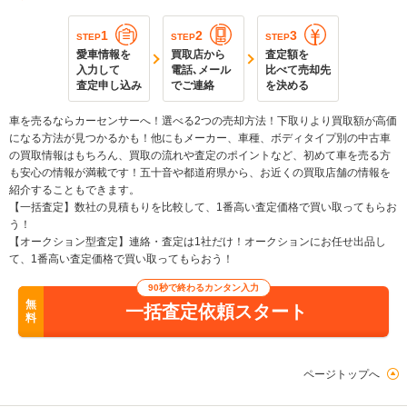
1
2
3
STEP
STEP
STEP
愛車情報を
買取店から
査定額を
入力して
電話､メール
比べて売却先
査定申し込み
でご連絡
を決める
車を売るならカーセンサーへ！選べる2つの売却方法！下取りより買取額が高価
になる方法が見つかるかも！他にもメーカー、車種、ボディタイプ別の中古車
の買取情報はもちろん、買取の流れや査定のポイントなど、初めて車を売る方
も安心の情報が満載です！五十音や都道府県から、お近くの買取店舗の情報を
紹介することもできます。
【一括査定】数社の見積もりを比較して、1番高い査定価格で買い取ってもらお
う！
【オークション型査定】連絡・査定は1社だけ！オークションにお任せ出品し
て、1番高い査定価格で買い取ってもらおう！
90秒で終わるカンタン入力
無
一括査定依頼スタート
料
ページトップへ