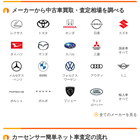
メーカーから中古車買取・査定相場を調べる
レクサス
トヨタ
ホンダ
日産
スズキ
国産車
すべて
ダイハツ
マツダ
スバル
三菱
メルセデス
BMW
フォルクス
アウディ
ミニ
・ベンツ
ワーゲン
輸入車
すべて
ポルシェ
ボルボ
プジョー
ランド
ローバー
全てのメーカーを見る
カーセンサー簡単ネット車査定の流れ