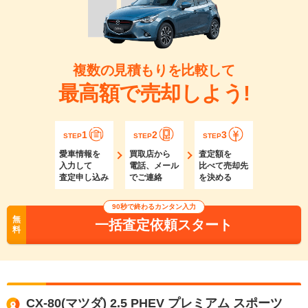
複数の見積もりを比較して
最高額で売却しよう!
1
2
3
STEP
STEP
STEP
愛車情報を
買取店から
査定額を
入力して
電話、メール
比べて売却先
査定申し込み
でご連絡
を決める
90秒で終わるカンタン入力
無
一括査定依頼スタート
料
CX-80(マツダ) 2.5 PHEV プレミアム スポーツ