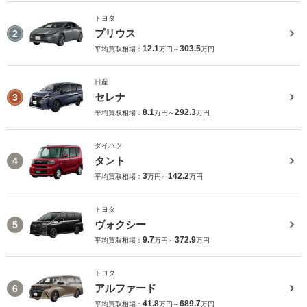
トヨタ
プリウス
2
12.1
303.5
平均買取相場：
万円～
万円
日産
セレナ
3
8.1
292.3
平均買取相場：
万円～
万円
ダイハツ
タント
4
3
142.2
平均買取相場：
万円～
万円
トヨタ
ヴォクシー
5
9.7
372.9
平均買取相場：
万円～
万円
トヨタ
アルファード
6
41.8
689.7
平均買取相場：
万円～
万円