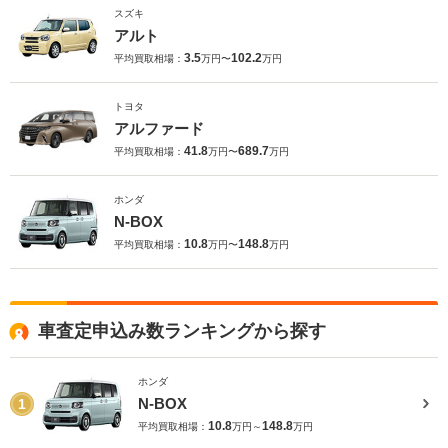
スズキ
アルト
3.5
102.2
平均買取相場：
万円〜
万円
トヨタ
アルファード
41.8
689.7
平均買取相場：
万円〜
万円
ホンダ
N-BOX
10.8
148.8
平均買取相場：
万円〜
万円
車査定申込み数ランキングから探す
ホンダ
N-BOX
1
10.8
148.8
平均買取相場：
万円～
万円