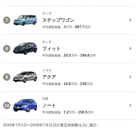
ホンダ
ステップワゴン
7
3
587.7
平均買取相場：
万円～
万円
ホンダ
フィット
8
20.5
166.6
平均買取相場：
万円～
万円
トヨタ
アクア
9
14.6
236
平均買取相場：
万円～
万円
日産
ノート
10
7.2
150.5
平均買取相場：
万円～
万円
2026年7月1日〜2026年7月31日の査定依頼数を元に集計。