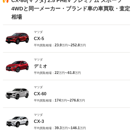
CX-80(マツダ) 2.5 PHEV プレミアム スポーツ
4WDと同一メーカー・ブランド車の車買取・査定
相場
マツダ
CX-5
23.9
252.8
平均買取相場：
万円〜
万円
マツダ
デミオ
22
61.8
平均買取相場：
万円〜
万円
マツダ
CX-60
174
276.6
平均買取相場：
万円〜
万円
マツダ
CX-3
39.3
146.1
平均買取相場：
万円〜
万円