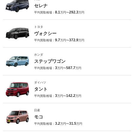
セレナ
8.1
292.3
平均買取相場：
万円〜
万円
トヨタ
ヴォクシー
9.7
372.9
平均買取相場：
万円〜
万円
ホンダ
ステップワゴン
3
587.7
平均買取相場：
万円〜
万円
ダイハツ
タント
3
142.2
平均買取相場：
万円〜
万円
日産
モコ
3.2
31.5
平均買取相場：
万円〜
万円