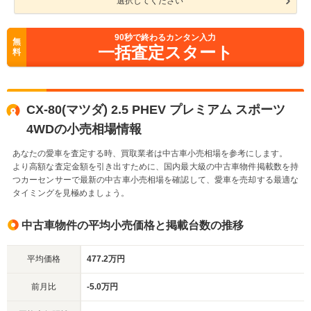
選択してください
90
秒で終わるカンタン入力
無
一括査定スタート
料
CX-80(マツダ) 2.5 PHEV プレミアム スポーツ
4WDの小売相場情報
あなたの愛車を査定する時、買取業者は中古車小売相場を参考にします。
より高額な査定金額を引き出すために、国内最大級の中古車物件掲載数を持
つカーセンサーで最新の中古車小売相場を確認して、愛車を売却する最適な
タイミングを見極めましょう。
中古車物件の平均小売価格と掲載台数の推移
平均価格
477.2万円
前月比
-5.0万円