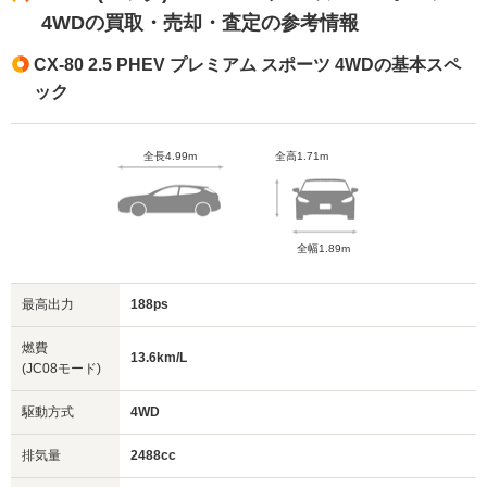
4WDの買取・売却・査定の参考情報
CX-80 2.5 PHEV プレミアム スポーツ 4WDの基本スペ
ック
全長4.99m
全高1.71m
全幅1.89m
最高出力
188ps
燃費
13.6km/L
(JC08モード)
駆動方式
4WD
排気量
2488cc