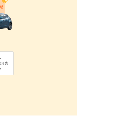
を
売却先
る