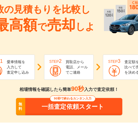
数の見積もりを比較し
最高額
売却
で
しよ
1
2
3
STEP
STEP
愛車情報を
買取店から
査定額
入力して
電話、メール
比べて
査定申し込み
でご連絡
を決め
90秒
相場情報を確認したら簡単
入力で査定依頼！
90秒で終わるカンタン入力
無
一括査定依頼スタート
料