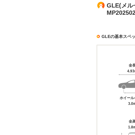
GLE(メル
MP202
GLEの基本スペ
全
4.9
ホイール
3.0
全
1.8