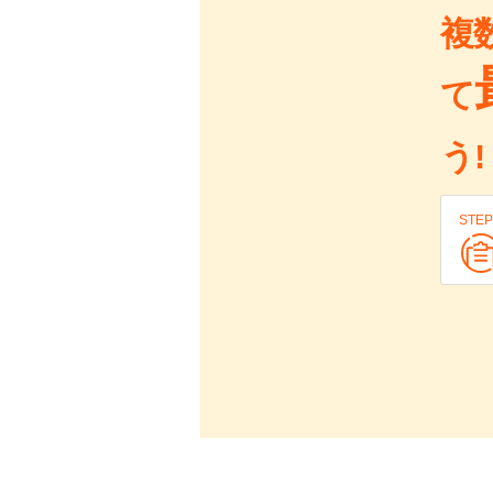
複
て
う!
STEP