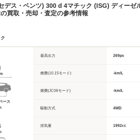
セデス・ベンツ) 300 d 4マチック (ISG) ディー
502の買取・売却・査定の参考情報
ック
最高出力
269ps
長
燃費(10.15モード)
-km/L
3m
燃費(JC08モード)
-km/L
ベース
m
駆動方式
4WD
排気量
1992cc
高
m