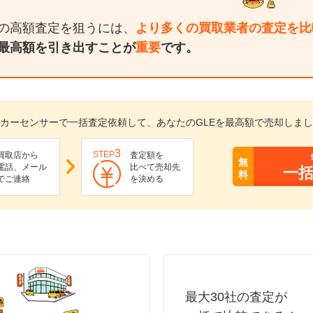
Eの高額査定を狙うには、
より多くの買取業者の査定を比
最高額を引き出すことが
重要
です。
カーセンサーで一括査定依頼して、あなたのGLEを最高額で売却しま
3
STEP
買取店から
査定額を
無
電話、メール
比べて売却先
一
料
でご連絡
を決める
最大30社の査定が