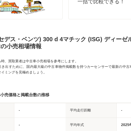
一括で比較できる！
セデス・ベンツ) 300 d 4マチック (ISG) ディー
02の小売相場情報
る時、買取業者は中古車小売相場を参考にします。
引き出すために、国内最大級の中古車物件掲載数を持つカーセンサーで最新の中古
タイミングを見極めましょう。
均小売価格と掲載台数の推移
-
平均走行距離
-
-
平均年式
2025