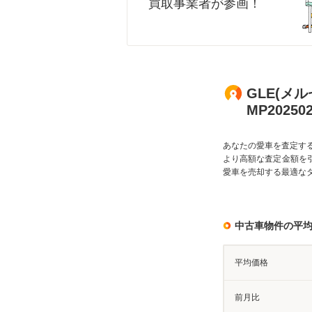
買取事業者が参画！
GLE(メル
MP2025
あなたの愛車を査定す
より高額な査定金額を
愛車を売却する最適な
中古車物件の平
平均価格
前月比