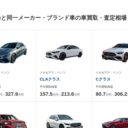
ツ)と同一メーカー・ブランド車の車買取・査定相場
・ベンツ
メルセデス・ベンツ
メルセデス・ベンツ
CLAクラス
Cクラス
場
平均買取相場
平均買取相場
327.9
157.5
213.6
80.7
306.2
円～
万円
万円～
万円
万円～