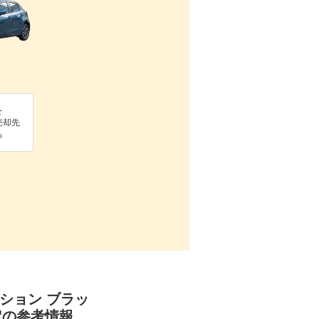
を
売却先
る
ィション ブラッ
定の参考情報