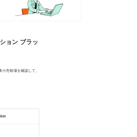
ィション ブラッ
車小売相場を確認して、
4km