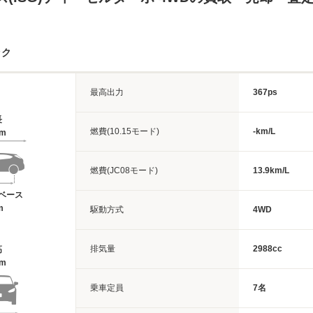
ック
最高出力
367ps
長
燃費(10.15モード)
-km/L
3m
燃費(JC08モード)
13.9km/L
ベース
m
駆動方式
4WD
排気量
2988cc
高
8m
乗車定員
7名