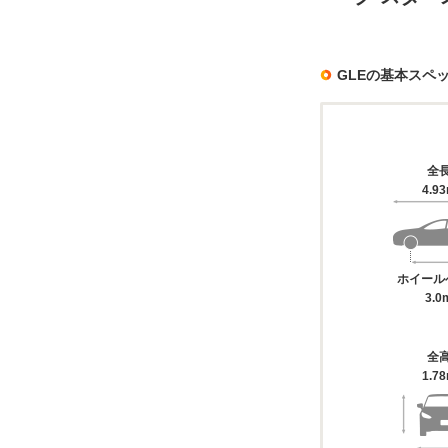
GLEの基本スペ
全
4.9
ホイール
3.0
全
1.7