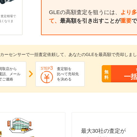
GLEの高額査定を狙うには、
より多
、査定相場で
て、
最高額を引き出すことが
重要
で
低くなりま
カーセンサーで一括査定依頼して、あなたのGLEを最高額で売却しま
3
STEP
買取店から
査定額を
無
電話、メール
比べて売却先
一
料
でご連絡
を決める
最大30社の査定が