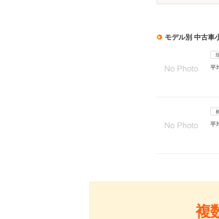
モデル別 中古車
平
平
複