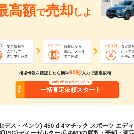
最高額
売却
で
しよ
1
2
3
STEP
STEP
愛車情報を
買取店から
査定額
入力して
電話、メール
比べて
査定申し込み
でご連絡
を決め
90秒
相場情報を確認したら簡単
入力で査定依頼！
90秒で終わるカンタン入力
無
一括査定依頼スタート
料
ルセデス・ベンツ) 450 d 4マチック スポーツ エデ
ズ(ISG)ディーゼルターボ 4WDの買取・売却・査