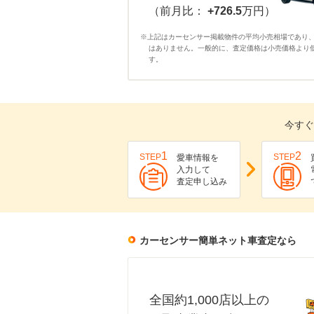
（前月比：
+726.5
万円）
※上記はカーセンサー掲載物件の平均小売相場であり
はありません。一般的に、査定価格は小売価格より
す。
今すぐ
1
2
STEP
STEP
愛車情報を
入力して
査定申し込み
カーセンサー簡単ネット車査定なら
全国約1,000店以上の