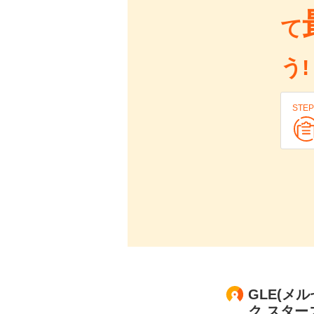
て
う!
STEP
GLE(メ
ク スター