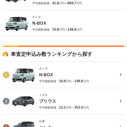
41.8
689.7
平均買取相場：
万円〜
万円
ホンダ
N-BOX
10.8
148.8
平均買取相場：
万円〜
万円
車査定申込み数ランキングから探す
ホンダ
N-BOX
1
10.8
148.8
平均買取相場：
万円～
万円
トヨタ
プリウス
2
12.1
303.5
平均買取相場：
万円～
万円
日産