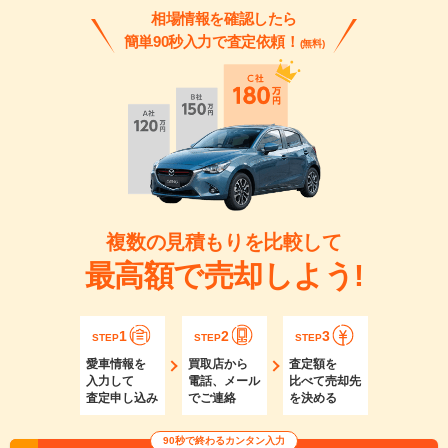
相場情報を確認したら
簡単90秒入力で査定依頼！
(無料)
複数の見積もりを比較して
最高額で売却しよう!
1
2
3
STEP
STEP
STEP
愛車情報を
買取店から
査定額を
入力して
電話、メール
比べて売却先
査定申し込み
でご連絡
を決める
90秒で終わるカンタン入力