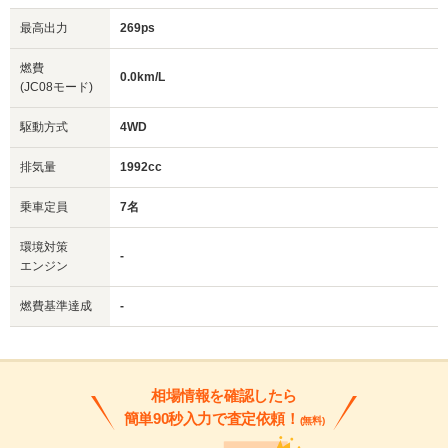
最高出力
269ps
燃費
0.0km/L
(JC08モード)
駆動方式
4WD
排気量
1992cc
乗車定員
7名
環境対策
-
エンジン
燃費基準達成
-
相場情報を確認したら
簡単90秒入力で査定依頼！
(無料)