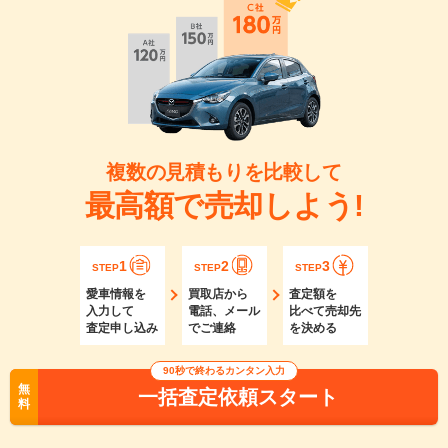
複数の見積もりを比較して
最高額で売却しよう!
1
2
3
STEP
STEP
STEP
愛車情報を
買取店から
査定額を
入力して
電話、メール
比べて売却先
査定申し込み
でご連絡
を決める
90秒で終わるカンタン入力
無
一括査定依頼スタート
料