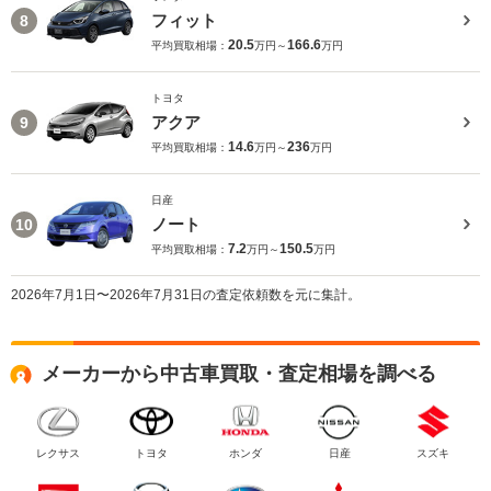
フィット
8
20.5
166.6
平均買取相場：
万円～
万円
トヨタ
アクア
9
14.6
236
平均買取相場：
万円～
万円
日産
ノート
10
7.2
150.5
平均買取相場：
万円～
万円
2026年7月1日〜2026年7月31日の査定依頼数を元に集計。
メーカーから中古車買取・査定相場を調べる
レクサス
トヨタ
ホンダ
日産
スズキ