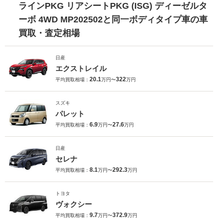
ラインPKG リアシートPKG (ISG) ディーゼルタ
ーボ 4WD MP202502と同一ボディタイプ車の車
買取・査定相場
日産
エクストレイル
20.1
322
平均買取相場：
万円〜
万円
スズキ
パレット
6.9
27.6
平均買取相場：
万円〜
万円
日産
セレナ
8.1
292.3
平均買取相場：
万円〜
万円
トヨタ
ヴォクシー
9.7
372.9
平均買取相場：
万円〜
万円