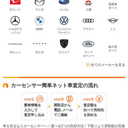
国産車
すべて
ダイハツ
マツダ
スバル
三菱
メルセデス
BMW
フォルクス
アウディ
ミニ
・ベンツ
ワーゲン
輸入車
すべて
ポルシェ
ボルボ
プジョー
ランド
ローバー
全てのメーカーを見る
カーセンサー簡単ネット車査定の流れ
1
2
3
STEP
STEP
STEP
愛車情報を
買取店から
査定額を
入力して
電話､メール
比べて売却先
査定申し込み
でご連絡
を決める
車を売るならカーセンサーへ！選べる2つの売却方法！下取りより買取額が高価