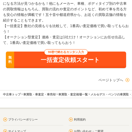
になる方法が見つかるかも！他にもメーカー、車種、ボディタイプ別の中古車
の買取情報はもちろん、買取の流れや査定のポイントなど、初めて車を売る方
も安心の情報が満載です！五十音や都道府県から、お近くの買取店舗の情報を
紹介することもできます。
【一括査定】数社の見積もりを比較して、1番高い査定価格で買い取ってもらお
う！
【オークション型査定】連絡・査定は1社だけ！オークションにお任せ出品し
て、1番高い査定価格で買い取ってもらおう！
90秒で終わるカンタン入力
無
一括査定依頼スタート
料
ページトップへ
中古車トップ
車買取・車査定・車売却
車買取・査定相場一覧
メルセデス・ベンツの車買取・
プライバシーポリシー
利用規約
サイトマップ
お問い合わせ・ご要望