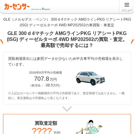
メニュー
GLE（メルセデス・ベンツ） 300 d 4マチック AMGラインPKG リアシートPKG
(ISG) ディーゼルターボ 4WD MP202502の車買取・車査定
GLE 300 d 4マチック AMGラインPKG リアシートPKG
(ISG) ディーゼルターボ 4WD MP202502の買取・査定。
最高額で売却するには？
買取相場算出には参照データが少ないため中古車平均小売相場を表示し
ています。
2026年8月平均小売相場
707.8
万円
-38.5
（前月比：
万円）
※上記はカーセンサー掲載物件の平均小売相場であり、査定相場ではありません。一般
的に、査定価格は小売価格より低くなります。
買取査定額
????
万円