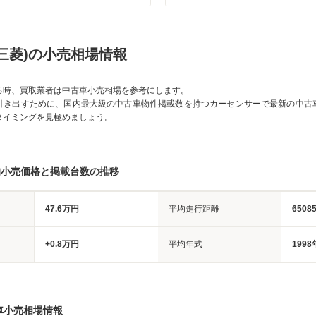
三菱)の小売相場情報
る時、買取業者は中古車小売相場を参考にします。
引き出すために、国内最大級の中古車物件掲載数を持つカーセンサーで最新の中古
タイミングを見極めましょう。
均小売価格と掲載台数の推移
47.6万円
平均走行距離
6508
+0.8万円
平均年式
1998
車小売相場情報