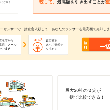
較して、
最高額を引き出すことが
重
低くなりま
ーセンサーで一括査定依頼して、あなたのランサーを最高額で売却しま
3
STEP
買取店から
査定額を
無
電話、メール
比べて売却先
一
料
でご連絡
を決める
最大30社の査定が
一括で比較できる！