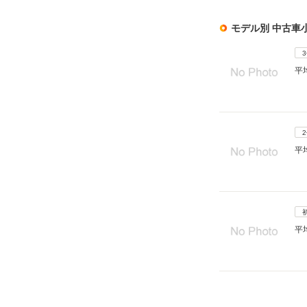
モデル別 中古車
平
平
平