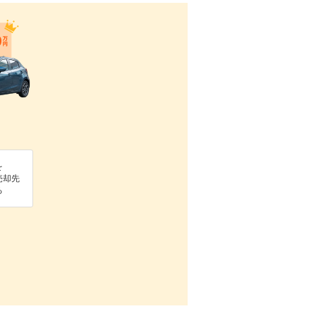
を
売却先
る