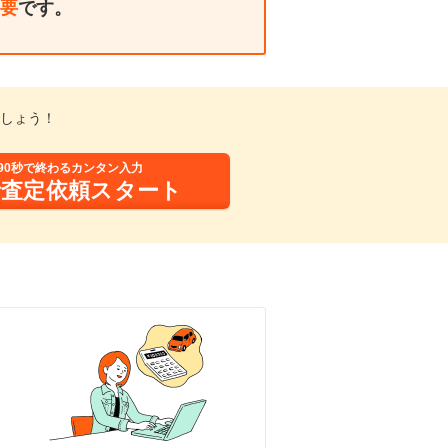
要
です。
しょう！
90秒で終わるカンタン入力
括査定依頼スタート