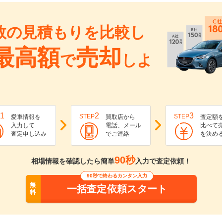
数の見積もりを比較し
最高額
売却
で
しよ
1
2
3
STEP
STEP
愛車情報を
買取店から
査定額
入力して
電話、メール
比べて
査定申し込み
でご連絡
を決め
90秒
相場情報を確認したら簡単
入力で査定依頼！
90秒で終わるカンタン入力
無
一括査定依頼スタート
料