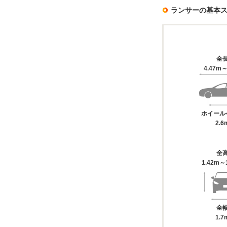
ランサーの基本
全
4.47m～
ホイール
2.6
全
1.42m～
全
1.7