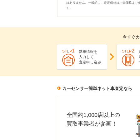
はありません。一般的に、査定価格は小売価格より
す。
今すぐカ
1
2
STEP
STEP
愛車情報を
入力して
査定申し込み
カーセンサー簡単ネット車査定なら
全国約1,000店以上の
買取事業者が参画！