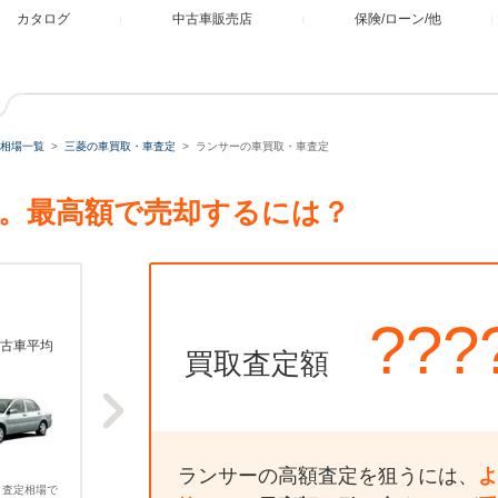
カタログ
中古車販売店
保険/ローン/他
相場一覧
三菱の車買取・車査定
ランサーの車買取・車査定
。最高額で売却するには？
???
古車平均
買取査定額
ランサーの高額査定を狙うには、
よ
、査定相場で