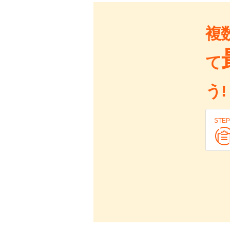
複
て
う!
STEP