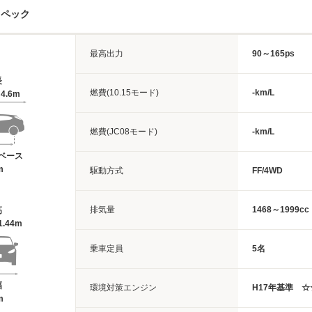
スペック
最高出力
90～165ps
長
燃費(10.15モード)
-km/L
4.6m
燃費(JC08モード)
-km/L
ベース
m
駆動方式
FF/4WD
排気量
1468～1999cc
高
1.44m
乗車定員
5名
幅
環境対策エンジン
H17年基準 
m