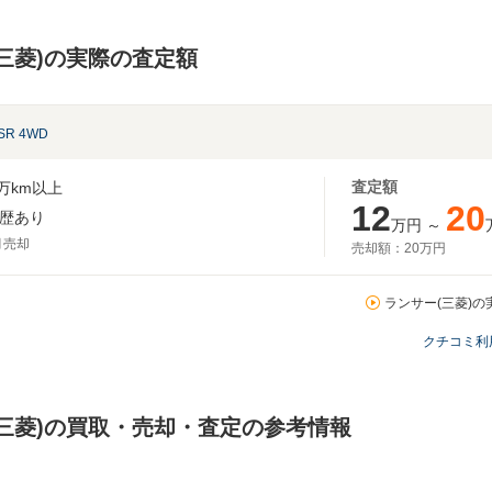
三菱)の実際の査定額
GSR 4WD
査定額
万km以上
12
20
歴あり
万円
～
月売却
売却額：
20万円
ランサー(三菱)の
クチコミ利
三菱)の買取・売却・査定の参考情報