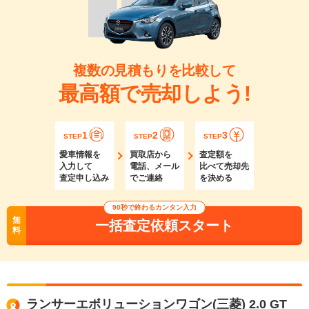
複数の見積もりを比較して
最高額で売却しよう!
1
2
3
STEP
STEP
STEP
愛車情報を
買取店から
査定額を
入力して
電話、メール
比べて売却先
査定申し込み
でご連絡
を決める
90秒で終わるカンタン入力
無
一括査定依頼スタート
料
ランサーエボリューションワゴン(三菱) 2.0 GT