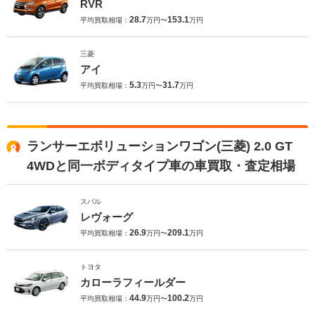
RVR
28.7
153.1
平均買取相場：
万円〜
万円
三菱
アイ
5.3
31.7
平均買取相場：
万円〜
万円
ランサーエボリューションワゴン(三菱) 2.0 GT
4WDと同一ボディタイプ車の車買取・査定相場
スバル
レヴォーグ
26.9
209.1
平均買取相場：
万円〜
万円
トヨタ
カローラフィールダー
44.9
100.2
平均買取相場：
万円〜
万円