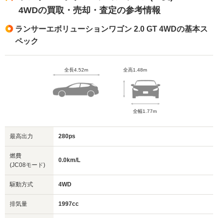
4WDの買取・売却・査定の参考情報
ランサーエボリューションワゴン 2.0 GT 4WDの基本ス
ペック
全長4.52m
全高1.48m
全幅1.77m
最高出力
280ps
燃費
0.0km/L
(JC08モード)
駆動方式
4WD
排気量
1997cc