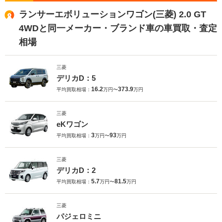
ランサーエボリューションワゴン(三菱) 2.0 GT
4WDと同一メーカー・ブランド車の車買取・査定
相場
三菱
デリカD：5
16.2
373.9
平均買取相場：
万円〜
万円
三菱
eKワゴン
3
93
平均買取相場：
万円〜
万円
三菱
デリカD：2
5.7
81.5
平均買取相場：
万円〜
万円
三菱
パジェロミニ