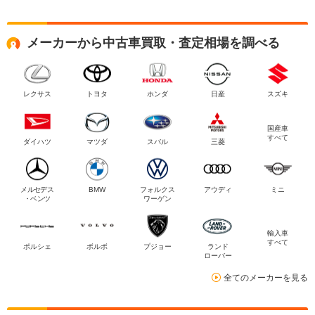
メーカーから中古車買取・査定相場を調べる
レクサス
トヨタ
ホンダ
日産
スズキ
国産車
すべて
ダイハツ
マツダ
スバル
三菱
メルセデス
BMW
フォルクス
アウディ
ミニ
・ベンツ
ワーゲン
輸入車
すべて
ポルシェ
ボルボ
プジョー
ランド
ローバー
全てのメーカーを見る