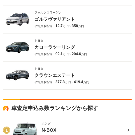
フォルクスワーゲン
ゴルフヴァリアント
12.7
358
平均買取相場：
万円〜
万円
トヨタ
カローラツーリング
92.1
204.6
平均買取相場：
万円〜
万円
トヨタ
クラウンエステート
377.3
419.4
平均買取相場：
万円〜
万円
車査定申込み数ランキングから探す
ホンダ
N-BOX
1