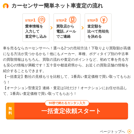
カーセンサー簡単ネット車査定の流れ
1
2
3
STEP
STEP
STEP
愛車情報を
買取店から
査定額を
入力して
電話､メール
比べて売却先
査定申し込み
でご連絡
を決める
車を売るならカーセンサーへ！選べる2つの売却方法！下取りより買取額が高価
になる方法が見つかるかも！他にもメーカー、車種、ボディタイプ別の中古車
の買取情報はもちろん、買取の流れや査定のポイントなど、初めて車を売る方
も安心の情報が満載です！五十音や都道府県から、お近くの買取店舗の情報を
紹介することもできます。
【一括査定】数社の見積もりを比較して、1番高い査定価格で買い取ってもらお
う！
【オークション型査定】連絡・査定は1社だけ！オークションにお任せ出品し
て、1番高い査定価格で買い取ってもらおう！
90秒で終わるカンタン入力
無
一括査定依頼スタート
料
ページトップへ