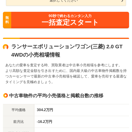
選択してください
90
秒で終わるカンタン入力
無
一括査定スタート
料
ランサーエボリューションワゴン(三菱) 2.0 GT
4WDの小売相場情報
あなたの愛車を査定する時、買取業者は中古車小売相場を参考にします。
より高額な査定金額を引き出すために、国内最大級の中古車物件掲載数を持
つカーセンサーで最新の中古車小売相場を確認して、愛車を売却する最適な
タイミングを見極めましょう。
中古車物件の平均小売価格と掲載台数の推移
平均価格
304.2万円
前月比
-16.2万円