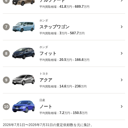
アルファード
6
41.8
689.7
平均買取相場：
万円～
万円
ホンダ
ステップワゴン
7
3
587.7
平均買取相場：
万円～
万円
ホンダ
フィット
8
20.5
166.6
平均買取相場：
万円～
万円
トヨタ
アクア
9
14.6
236
平均買取相場：
万円～
万円
日産
ノート
10
7.2
150.5
平均買取相場：
万円～
万円
2026年7月1日〜2026年7月31日の査定依頼数を元に集計。