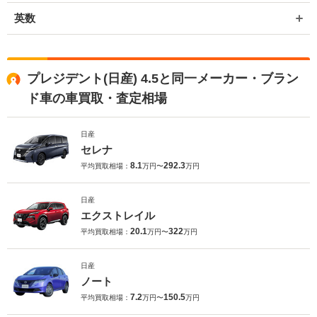
英数
プレジデント(日産) 4.5と同一メーカー・ブラン
ド車の車買取・査定相場
日産
セレナ
8.1
292.3
平均買取相場：
万円〜
万円
日産
エクストレイル
20.1
322
平均買取相場：
万円〜
万円
日産
ノート
7.2
150.5
平均買取相場：
万円〜
万円