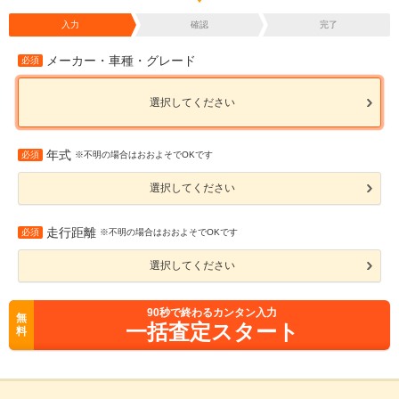
入力
確認
完了
メーカー・車種・グレード
必須
選択してください
年式
必須
※不明の場合はおおよそでOKです
選択してください
走行距離
必須
※不明の場合はおおよそでOKです
選択してください
90
秒で終わるカンタン入力
無
一括査定スタート
料