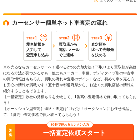
全てのメーカーを見る
カーセンサー簡単ネット車査定の流れ
1
2
3
STEP
STEP
STEP
愛車情報を
買取店から
査定額を
入力して
電話､メール
比べて売却先
査定申し込み
でご連絡
を決める
車を売るならカーセンサーへ！選べる2つの売却方法！下取りより買取額が高価
になる方法が見つかるかも！他にもメーカー、車種、ボディタイプ別の中古車
の買取情報はもちろん、買取の流れや査定のポイントなど、初めて車を売る方
も安心の情報が満載です！五十音や都道府県から、お近くの買取店舗の情報を
紹介することもできます。
【一括査定】数社の見積もりを比較して、1番高い査定価格で買い取ってもらお
う！
【オークション型査定】連絡・査定は1社だけ！オークションにお任せ出品し
て、1番高い査定価格で買い取ってもらおう！
90秒で終わるカンタン入力
無
一括査定依頼スタート
料