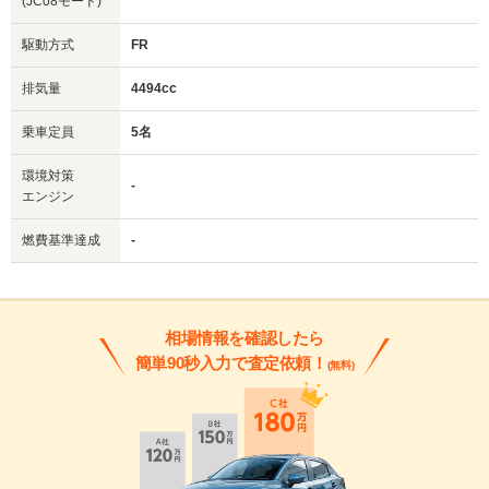
(JC08モード)
駆動方式
FR
排気量
4494cc
乗車定員
5名
環境対策
-
エンジン
燃費基準達成
-
相場情報を確認したら
簡単90秒入力で査定依頼！
(無料)