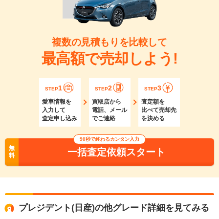
複数の見積もりを比較して
最高額で売却しよう!
1
2
3
STEP
STEP
STEP
愛車情報を
買取店から
査定額を
入力して
電話、メール
比べて売却先
査定申し込み
でご連絡
を決める
90秒で終わるカンタン入力
無
一括査定依頼スタート
料
プレジデント(日産)の他グレード詳細を見てみる