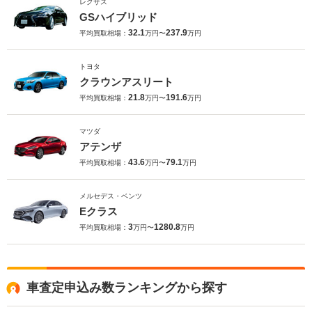
レクサス
GSハイブリッド
32.1
237.9
平均買取相場：
万円〜
万円
トヨタ
クラウンアスリート
21.8
191.6
平均買取相場：
万円〜
万円
マツダ
アテンザ
43.6
79.1
平均買取相場：
万円〜
万円
メルセデス・ベンツ
Eクラス
3
1280.8
平均買取相場：
万円〜
万円
車査定申込み数ランキングから探す