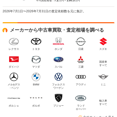
7.2
150.5
平均買取相場：
万円～
万円
2026年7月1日〜2026年7月31日の査定依頼数を元に集計。
メーカーから中古車買取・査定相場を調べる
レクサス
トヨタ
ホンダ
日産
スズキ
国産車
すべて
ダイハツ
マツダ
スバル
三菱
メルセデス
BMW
フォルクス
アウディ
ミニ
・ベンツ
ワーゲン
輸入車
すべて
ポルシェ
ボルボ
プジョー
ランド
ローバー