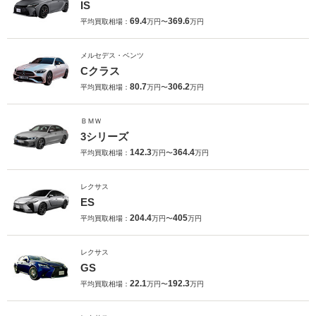
IS
69.4
369.6
平均買取相場：
万円〜
万円
メルセデス・ベンツ
Cクラス
80.7
306.2
平均買取相場：
万円〜
万円
ＢＭＷ
3シリーズ
142.3
364.4
平均買取相場：
万円〜
万円
レクサス
ES
204.4
405
平均買取相場：
万円〜
万円
レクサス
GS
22.1
192.3
平均買取相場：
万円〜
万円