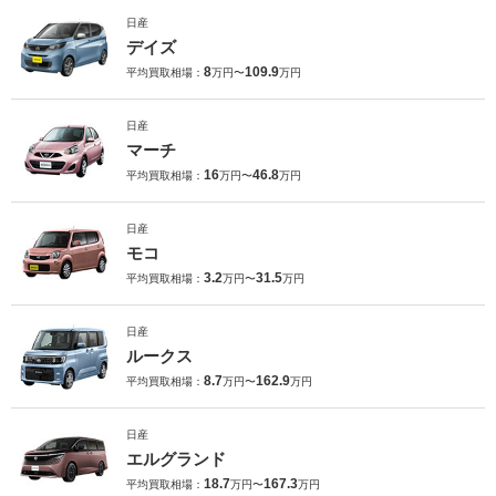
日産
デイズ
8
109.9
平均買取相場：
万円〜
万円
日産
マーチ
16
46.8
平均買取相場：
万円〜
万円
日産
モコ
3.2
31.5
平均買取相場：
万円〜
万円
日産
ルークス
8.7
162.9
平均買取相場：
万円〜
万円
日産
エルグランド
18.7
167.3
平均買取相場：
万円〜
万円