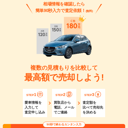
相場情報を確認したら
簡単90秒入力で査定依頼！
(無料)
複数の見積もりを比較して
最高額で売却しよう!
1
2
3
STEP
STEP
STEP
愛車情報を
買取店から
査定額を
入力して
電話、メール
比べて売却先
査定申し込み
でご連絡
を決める
90秒で終わるカンタン入力