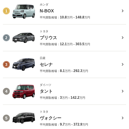
ホンダ
N-BOX
1
10.8
148.8
平均買取相場：
万円～
万円
トヨタ
プリウス
2
12.1
303.5
平均買取相場：
万円～
万円
日産
セレナ
3
8.1
292.3
平均買取相場：
万円～
万円
ダイハツ
タント
4
3
142.2
平均買取相場：
万円～
万円
トヨタ
ヴォクシー
5
9.7
372.9
平均買取相場：
万円～
万円