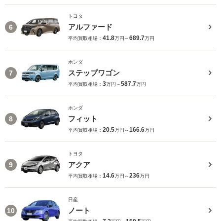
トヨタ
アルファード
6
41.8
689.7
平均買取相場：
万円～
万円
ホンダ
ステップワゴン
7
3
587.7
平均買取相場：
万円～
万円
ホンダ
フィット
8
20.5
166.6
平均買取相場：
万円～
万円
トヨタ
アクア
9
14.6
236
平均買取相場：
万円～
万円
日産
ノート
10