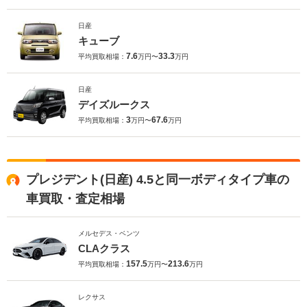
日産
キューブ
7.6
33.3
平均買取相場：
万円〜
万円
日産
デイズルークス
3
67.6
平均買取相場：
万円〜
万円
プレジデント(日産) 4.5と同一ボディタイプ車の
車買取・査定相場
メルセデス・ベンツ
CLAクラス
157.5
213.6
平均買取相場：
万円〜
万円
レクサス