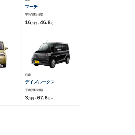
マーチ
平均買取相場
16
46.8
万円～
万円
日産
デイズルークス
平均買取相場
3
67.6
万円～
万円