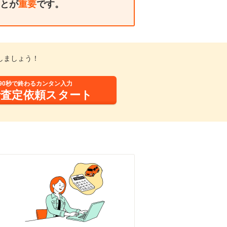
とが
重要
です。
しましょう！
90秒で終わるカンタン入力
括査定依頼スタート