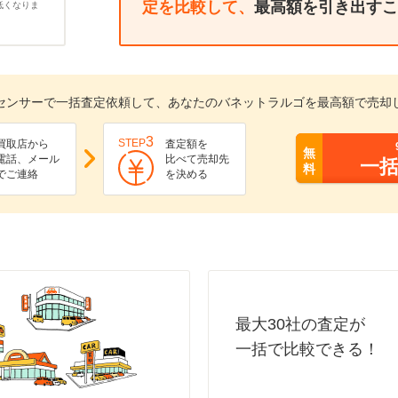
定を比較して、
最高額を引き出すこ
低くなりま
センサーで一括査定依頼して、あなたのバネットラルゴを最高額で売却
3
STEP
買取店から
査定額を
無
電話、メール
比べて売却先
一
料
でご連絡
を決める
最大30社の査定が
一括で比較できる！