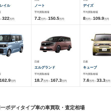
レイル
ノート
デイズ
場
平均買取相場
平均買取相場
322
7.2
150.5
8
109.9
～
万円
万円～
万円
万円～
万円
日産
日産
エルグランド
キューブ
場
平均買取相場
平均買取相場
162.9
18.7
167.3
7.6
33.3
万円
万円～
万円
万円～
万円
同一ボディタイプ車の車買取・査定相場