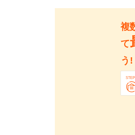
複
て
う!
STEP