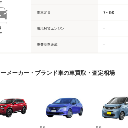
1m
乗車定員
7～8名
幅
環境対策エンジン
-
9m
燃費基準達成
-
同一メーカー・ブランド車の車買取・査定相場
日産
日産