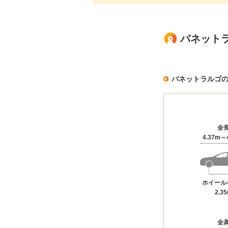
バネット
バネットラルゴ
全
4.37m～
ホイール
2.3
全