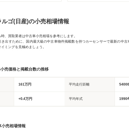
ルゴ(日産)の小売相場情報
る時、買取業者は中古車小売相場を参考にします。
引き出すために、国内最大級の中古車物件掲載数を持つカーセンサーで最新の中古
タイミングを見極めましょう。
均小売価格と掲載台数の推移
161万円
平均走行距離
5400
+0.4万円
平均年式
1990
車小売相場情報