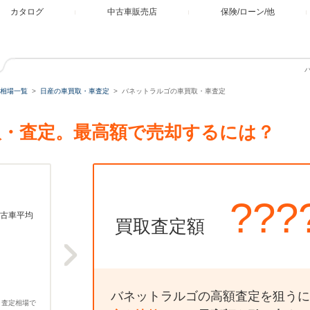
カタログ
中古車販売店
保険/ローン/他
相場一覧
日産の車買取・車査定
バネットラルゴの車買取・車査定
・査定。最高額で売却するには？
???
古車平均
買取査定額
バネットラルゴの高額査定を狙うに
、査定相場で