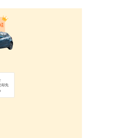
を
売却先
る