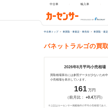
中古車
輸入車
中古車トップ
車買取・車査定・車売却
車買取・査定
バネットラルゴの買取
2026年8月平均小売相場
買取相場算出には参照データが少ないため中
小売相場を表示しています。
161
万円
（前月比：
+0.4
万円）
※上記はカーセンサー掲載物件の平均小売相場であり