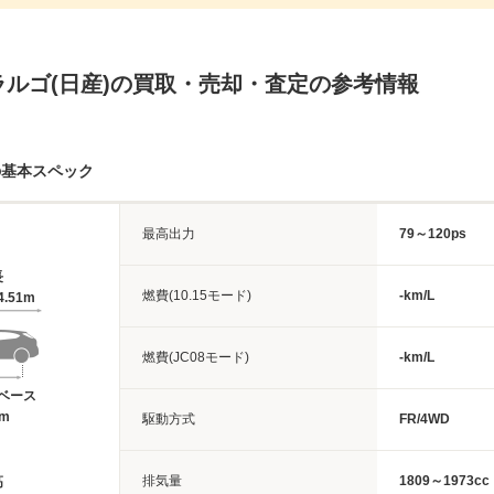
ラルゴ(日産)の買取・売却・査定の参考情報
の基本スペック
最高出力
79～120ps
長
燃費(10.15モード)
-km/L
4.51m
燃費(JC08モード)
-km/L
ベース
5m
駆動方式
FR/4WD
排気量
1809～1973cc
高