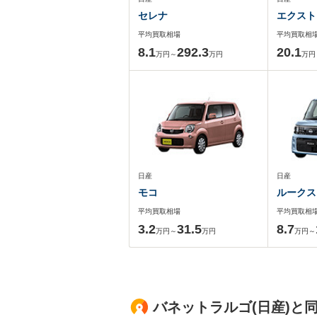
セレナ
エクスト
平均買取相場
平均買取相
8.1
292.3
20.1
万円～
万円
万円
日産
日産
モコ
ルークス
平均買取相場
平均買取相
3.2
31.5
8.7
万円～
万円
万円～
バネットラルゴ(日産)と