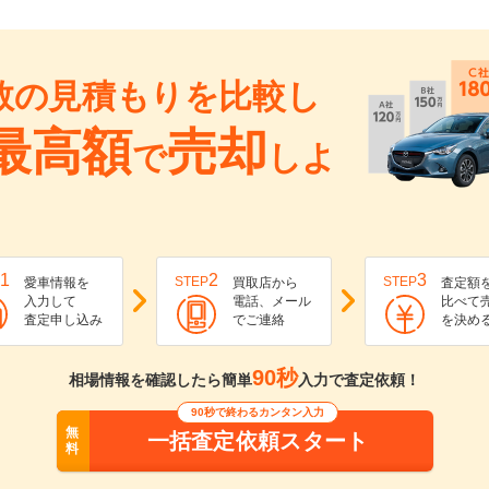
数の見積もりを比較し
最高額
売却
で
しよ
1
2
3
STEP
STEP
愛車情報を
買取店から
査定額
入力して
電話、メール
比べて
査定申し込み
でご連絡
を決め
90秒
相場情報を確認したら簡単
入力で査定依頼！
90秒で終わるカンタン入力
無
一括査定依頼スタート
料