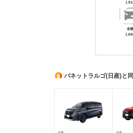
1.9
全
1.6
バネットラルゴ(日産)と
日産
日産