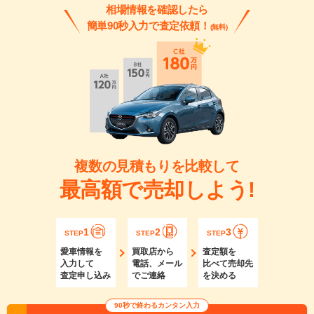
相場情報を確認したら
簡単90秒入力で査定依頼！
(無料)
複数の見積もりを比較して
最高額で売却しよう!
1
2
3
STEP
STEP
STEP
愛車情報を
買取店から
査定額を
入力して
電話、メール
比べて売却先
査定申し込み
でご連絡
を決める
90秒で終わるカンタン入力