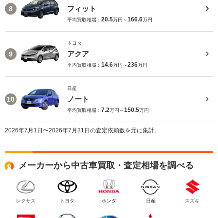
フィット
8
20.5
166.6
平均買取相場：
万円～
万円
トヨタ
アクア
9
14.6
236
平均買取相場：
万円～
万円
日産
ノート
10
7.2
150.5
平均買取相場：
万円～
万円
2026年7月1日〜2026年7月31日の査定依頼数を元に集計。
メーカーから中古車買取・査定相場を調べる
レクサス
トヨタ
ホンダ
日産
スズキ