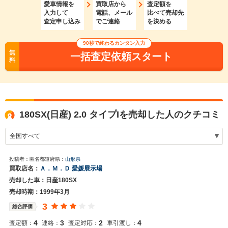
愛車情報を
買取店から
査定額を
入力して
電話、メール
比べて売却先
査定申し込み
でご連絡
を決める
90秒で終わるカンタン入力
無
一括査定依頼スタート
料
180SX(日産) 2.0 タイプIを売却した人のクチコミ
投稿者：匿名
都道府県：
山形県
買取店名：
Ａ．Ｍ．Ｄ 愛媛展示場
売却した車：日産180SX
売却時期：1999年3月
3
総合評価
4
3
2
4
査定額：
連絡：
査定対応：
車引渡し：