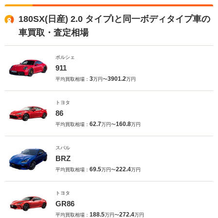
180SX(日産) 2.0 タイプIと同一ボディタイプ車の
車買取・査定相場
ポルシェ
911
3
3901.2
平均買取相場：
万円〜
万円
トヨタ
86
62.7
160.8
平均買取相場：
万円〜
万円
スバル
BRZ
69.5
222.4
平均買取相場：
万円〜
万円
トヨタ
GR86
188.5
272.4
平均買取相場：
万円〜
万円