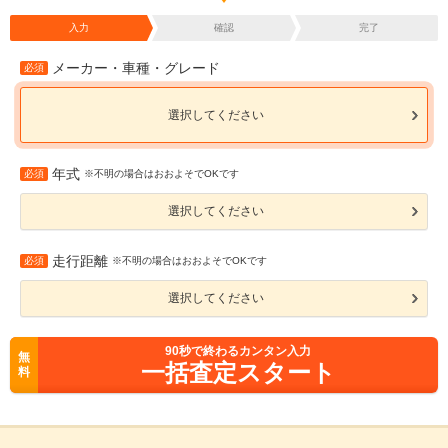
入力
確認
完了
メーカー・車種・グレード
必須
選択してください
年式
必須
※不明の場合はおおよそでOKです
選択してください
走行距離
必須
※不明の場合はおおよそでOKです
選択してください
90
秒で終わるカンタン入力
無
一括査定スタート
料