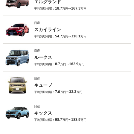
エルグランド
18.7
167.3
平均買取相場：
万円〜
万円
日産
スカイライン
54.7
310.1
平均買取相場：
万円〜
万円
日産
ルークス
8.7
162.9
平均買取相場：
万円〜
万円
日産
キューブ
7.6
33.3
平均買取相場：
万円〜
万円
日産
キックス
98.7
183.9
平均買取相場：
万円〜
万円