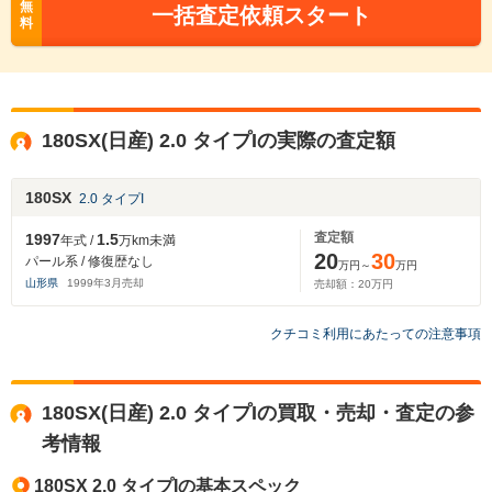
無
一括査定依頼スタート
料
180SX(日産) 2.0 タイプIの実際の査定額
180SX
2.0 タイプI
査定額
1997
1.5
年式 /
万km未満
20
30
パール系 / 修復歴なし
万円～
万円
山形県
1999
年
3
月売却
売却額：
20
万円
クチコミ利用にあたっての注意事項
180SX(日産) 2.0 タイプIの買取・売却・査定の参
考情報
180SX 2.0 タイプIの基本スペック