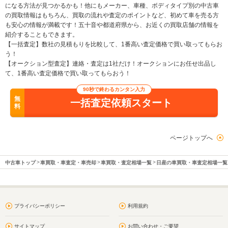
になる方法が見つかるかも！他にもメーカー、車種、ボディタイプ別の中古車
の買取情報はもちろん、買取の流れや査定のポイントなど、初めて車を売る方
も安心の情報が満載です！五十音や都道府県から、お近くの買取店舗の情報を
紹介することもできます。
【一括査定】数社の見積もりを比較して、1番高い査定価格で買い取ってもらお
う！
【オークション型査定】連絡・査定は1社だけ！オークションにお任せ出品し
て、1番高い査定価格で買い取ってもらおう！
90秒で終わるカンタン入力
無
一括査定依頼スタート
料
ページトップへ
中古車トップ
車買取・車査定・車売却
車買取・査定相場一覧
日産の車買取・車査定相場一覧
プライバシーポリシー
利用規約
サイトマップ
お問い合わせ・ご要望