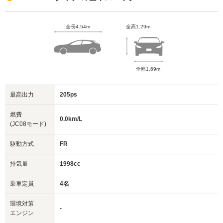
全長4.54m
全高1.29m
全幅1.69m
最高出力
205ps
燃費
0.0km/L
(JC08モード)
駆動方式
FR
排気量
1998cc
乗車定員
4名
環境対策
-
エンジン