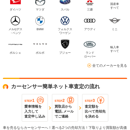
国産車
すべて
ダイハツ
マツダ
スバル
三菱
メルセデス
BMW
フォルクス
アウディ
ミニ
・ベンツ
ワーゲン
輸入車
すべて
ポルシェ
ボルボ
プジョー
ランド
ローバー
全てのメーカーを見る
カーセンサー簡単ネット車査定の流れ
1
2
3
STEP
STEP
STEP
愛車情報を
買取店から
査定額を
入力して
電話､メール
比べて売却先
査定申し込み
でご連絡
を決める
車を売るならカーセンサーへ！選べる2つの売却方法！下取りより買取額が高価