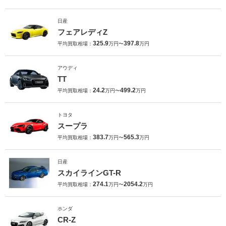
日産
フェアレディZ
325.9
397.8
平均買取相場：
万円〜
万円
アウディ
TT
24.2
499.2
平均買取相場：
万円〜
万円
トヨタ
スープラ
383.7
565.3
平均買取相場：
万円〜
万円
日産
スカイラインGT-R
274.1
2054.2
平均買取相場：
万円〜
万円
ホンダ
CR-Z