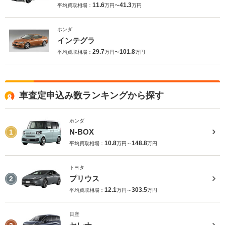
11.6
41.3
平均買取相場：
万円〜
万円
ホンダ
インテグラ
29.7
101.8
平均買取相場：
万円〜
万円
車査定申込み数ランキングから探す
ホンダ
N-BOX
1
10.8
148.8
平均買取相場：
万円～
万円
トヨタ
プリウス
2
12.1
303.5
平均買取相場：
万円～
万円
日産