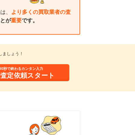
には、
より多くの買取業者の査
とが
重要
です。
しましょう！
90秒で終わるカンタン入力
括査定依頼スタート