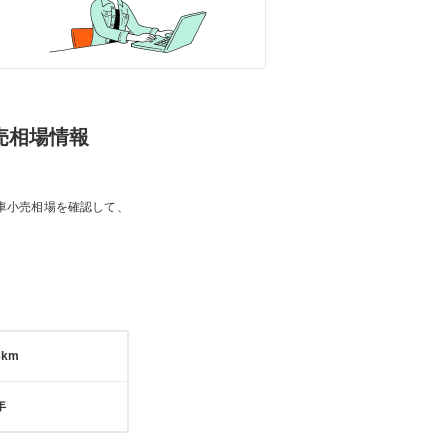
小売相場情報
車小売相場を確認して、
3km
年