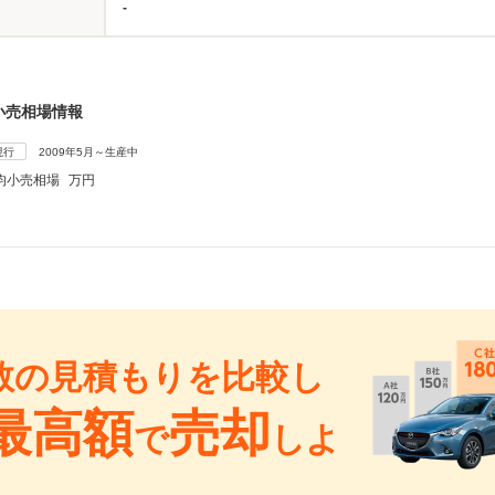
-
小売相場情報
現行
2009年5月～生産中
均小売相場
万円
数の見積もりを比較し
最高額
売却
で
しよ