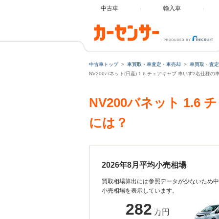
中古車
輸入車
中古車トップ
車買取・車査定・車売却
車買取・査定
NV200バネット(日産) 1.6 チェアキャブ 車いす2名仕様
NV200バネット 1
には？
2026年8月平均小売相場
買取相場算出には参照データが少ないため中
小売相場を表示しています。
282
万円