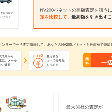
NV200バネットの高額査定を狙う
、査定相場で
定を比較して、
最高額を引き出すこ
低くなりま
センサーで一括査定依頼して、あなたのNV200バネットを最高額で売却
3
STEP
買取店から
査定額を
無
電話、メール
比べて売却先
一
料
でご連絡
を決める
最大30社の査定が