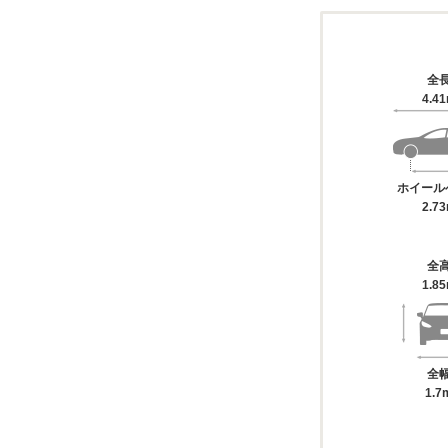
全
4.4
ホイール
2.7
全
1.8
全
1.7