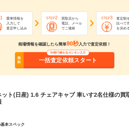
1
2
3
STEP
STEP
愛車情報を
買取店から
査定額
入力して
電話、メール
比べて
査定申し込み
でご連絡
を決め
90秒
相場情報を確認したら簡単
入力で査定依頼！
90秒で終わるカンタン入力
無
一括査定依頼スタート
料
バネット(日産) 1.6 チェアキャブ 車いす2名仕様の
報
の基本スペック