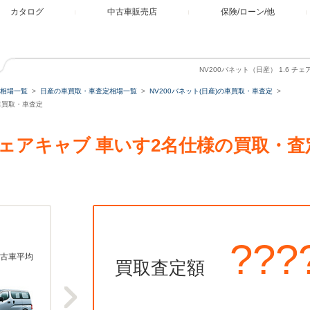
カタログ
中古車販売店
保険/ローン/他
NV200バネット（日産） 1.6 
相場一覧
日産の車買取・車査定相場一覧
NV200バネット(日産)の車買取・車査定
の車買取・車査定
.6 チェアキャブ 車いす2名仕様の買取
???
古車平均
買取査定額