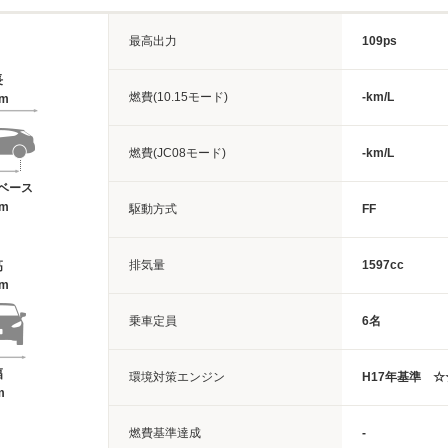
最高出力
109ps
長
燃費(10.15モード)
-km/L
1m
燃費(JC08モード)
-km/L
ベース
3m
駆動方式
FF
排気量
1597cc
高
5m
乗車定員
6名
幅
環境対策エンジン
H17年基準 
m
燃費基準達成
-