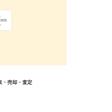
を
売却先
る
買取・売却・査定