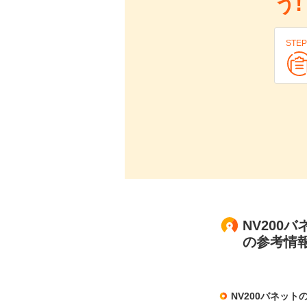
う!
STEP
NV200
の参考情
NV200バネット