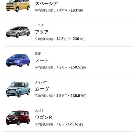
スペーシア
7.4
163
平均買取相場：
万円〜
万円
トヨタ
アクア
14.6
236
平均買取相場：
万円〜
万円
日産
ノート
7.2
150.5
平均買取相場：
万円〜
万円
ダイハツ
ムーヴ
4.5
136.6
平均買取相場：
万円〜
万円
スズキ
ワゴンR
3
121.6
平均買取相場：
万円〜
万円