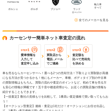
輸入車
すべて
ポルシェ
ボルボ
プジョー
ランド
ローバー
全てのメーカーを見る
カーセンサー簡単ネット車査定の流れ
1
2
3
STEP
STEP
STEP
愛車情報を
買取店から
査定額を
入力して
電話､メール
比べて売却先
査定申し込み
でご連絡
を決める
車を売るならカーセンサーへ！選べる2つの売却方法！下取りより買取額が高価
になる方法が見つかるかも！他にもメーカー、車種、ボディタイプ別の中古車
の買取情報はもちろん、買取の流れや査定のポイントなど、初めて車を売る方
も安心の情報が満載です！五十音や都道府県から、お近くの買取店舗の情報を
紹介することもできます。
【一括査定】数社の見積もりを比較して、1番高い査定価格で買い取ってもらお
う！
【オークション型査定】連絡・査定は1社だけ！オークションにお任せ出品し
て、1番高い査定価格で買い取ってもらおう！