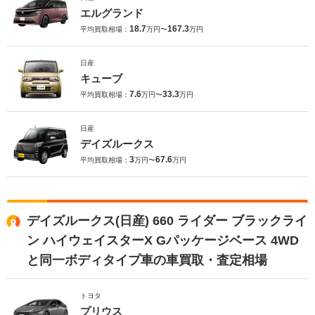
エルグランド
18.7
167.3
平均買取相場：
万円〜
万円
日産
キューブ
7.6
33.3
平均買取相場：
万円〜
万円
日産
デイズルークス
3
67.6
平均買取相場：
万円〜
万円
デイズルークス(日産) 660 ライダー ブラックライ
ン ハイウェイスターX Gパッケージベース 4WD
と同一ボディタイプ車の車買取・査定相場
トヨタ
プリウス