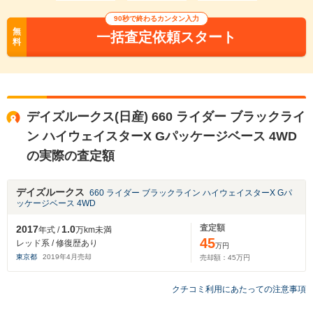
90秒で終わるカンタン入力
無
一括査定依頼スタート
料
デイズルークス(日産) 660 ライダー ブラックライ
ン ハイウェイスターX Gパッケージベース 4WD
の実際の査定額
デイズルークス
660 ライダー ブラックライン ハイウェイスターX Gパ
ッケージベース 4WD
査定額
2017
1.0
年式 /
万km未満
45
レッド系 / 修復歴あり
万円
東京都
2019
年
4
月売却
売却額：
45
万円
クチコミ利用にあたっての注意事項