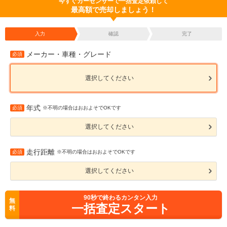
今すぐカーセンサーで一括査定依頼して
最高額で売却しましょう！
入力
確認
完了
メーカー・車種・グレード
必須
選択してください
年式
必須
※不明の場合はおおよそでOKです
選択してください
走行距離
必須
※不明の場合はおおよそでOKです
選択してください
90
秒で終わるカンタン入力
無
一括査定スタート
料