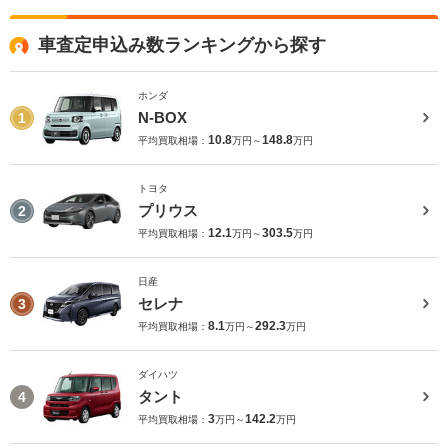
車査定申込み数ランキングから探す
ホンダ
N-BOX
1
10.8
148.8
平均買取相場：
万円～
万円
トヨタ
プリウス
2
12.1
303.5
平均買取相場：
万円～
万円
日産
セレナ
3
8.1
292.3
平均買取相場：
万円～
万円
ダイハツ
タント
4
3
142.2
平均買取相場：
万円～
万円