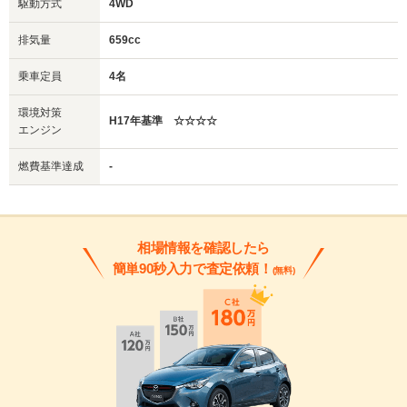
駆動方式
4WD
排気量
659cc
乗車定員
4名
環境対策
H17年基準 ☆☆☆☆
エンジン
燃費基準達成
-
相場情報を確認したら
簡単90秒入力で査定依頼！
(無料)