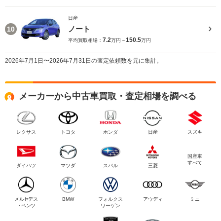
日産
ノート
10
7.2
150.5
平均買取相場：
万円～
万円
2026年7月1日〜2026年7月31日の査定依頼数を元に集計。
メーカーから中古車買取・査定相場を調べる
レクサス
トヨタ
ホンダ
日産
スズキ
国産車
すべて
ダイハツ
マツダ
スバル
三菱
メルセデス
BMW
フォルクス
アウディ
ミニ
・ベンツ
ワーゲン