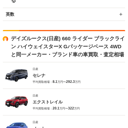
る
英数
デイズルークス(日産) 660 ライダー ブラックライ
ン ハイウェイスターX Gパッケージベース 4WD
と同一メーカー・ブランド車の車買取・査定相場
日産
セレナ
8.1
292.3
平均買取相場：
万円〜
万円
日産
エクストレイル
20.1
322
平均買取相場：
万円〜
万円
日産