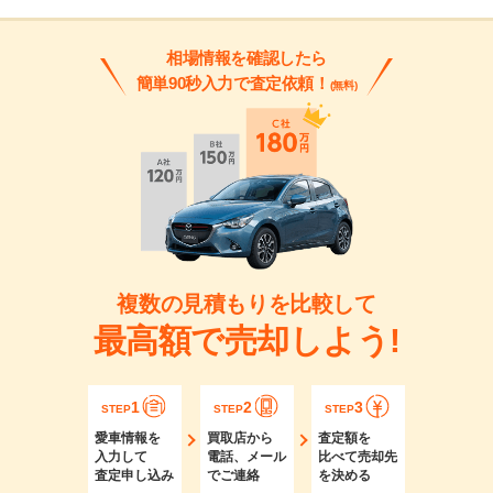
相場情報を確認したら
簡単90秒入力で査定依頼！
(無料)
複数の見積もりを比較して
最高額で売却しよう!
1
2
3
STEP
STEP
STEP
愛車情報を
買取店から
査定額を
入力して
電話、メール
比べて売却先
査定申し込み
でご連絡
を決める