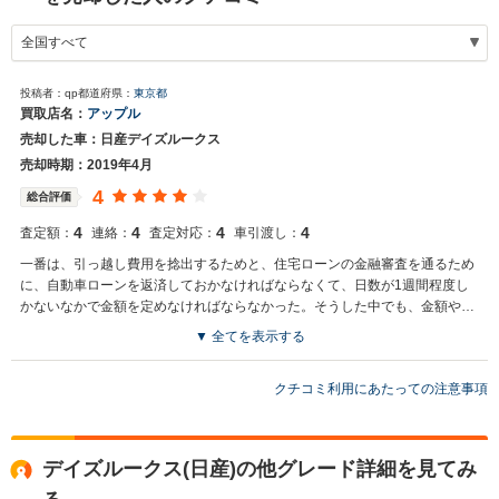
投稿者：qp
都道府県：
東京都
買取店名：
アップル
売却した車：日産デイズルークス
売却時期：2019年4月
4
総合評価
4
4
4
4
査定額：
連絡：
査定対応：
車引渡し：
一番は、引っ越し費用を捻出するためと、住宅ローンの金融審査を通るため
に、自動車ローンを返済しておかなければならなくて、日数が1週間程度し
かないなかで金額を定めなければならなかった。そうした中でも、金額や支
払い時期を調整してくれた
▼ 全てを表示する
クチコミ利用にあたっての注意事項
デイズルークス(日産)の他グレード詳細を見てみ