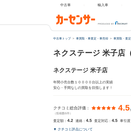
中古車
輸入車
中古車トップ
車買取・車査定・車売却
車買取・査定
ネクステージ 米子店
ネクステージ 米子店
年間小売台数１００００台以上の実績
安心・手間なしの買取を目指します！
4.5
クチコミ総合評価：
（投稿数6件）
4.2
4.5
4.5
査定額：
連絡：
査定対応：
車引渡
▼ クチコミ評点について