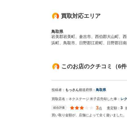
買取対応エリア
鳥取県
岩美郡岩美町、倉吉市、西伯郡大山町、西
浜町、鳥取市、日野郡江府町、日野郡日南
このお店のクチコミ（6件
投稿者：
もっさん
都道府県：
鳥取県
買取店名：
ネクステージ 米子店
売却した車：
レク
3
3
総合評価
査定額：
点
買い取り金額が、店舗によって全く違いました。