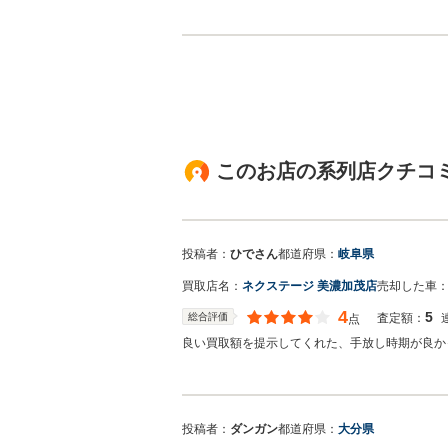
ざいました。 弊社ではN-BOXのような軽自動
の他にもミニバンやSUV、輸入車などの各種専
ございます。 今後とも宜しくお願い申し上げま
このお店の系列店クチコミ
投稿者：
ひでさん
都道府県：
岐阜県
買取店名：
ネクステージ 美濃加茂店
売却した車
4
5
総合評価
査定額：
点
良い買取額を提示してくれた、手放し時期が良か
投稿者：
ダンガン
都道府県：
大分県