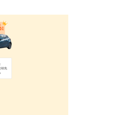
を
売却先
る