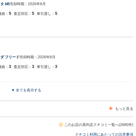
タ bB
売却時期：
2026年8月
5
5
5
連絡：
査定対応：
車引渡し：
ダ フリード
売却時期：
2026年8月
3
3
3
連絡：
査定対応：
車引渡し：
▼ 全てを表示する
でございます。この度はネクステージをご利用いただきまして誠にありがとうご
の専門店を展開している関係もあり、大変得意な車種となっております。ミニバ
もっと見る
専門店を展開しているため、また機会がございましたら是非お力添えできれば幸い
す。
このお店の系列店クチコミ一覧へ(2680件)
クチコミ利用にあたっての注意事項