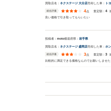
買取店名：
ネクステージ 大分店
売却した車：
トヨ
4
4
総合評価
査定額：
点
良い価格で引き取ってもらいたい
投稿者：
moto
都道府県：
岩手県
買取店名：
ネクステージ 盛岡店
売却した車：
ホン
3
3
総合評価
査定額：
点
比較的に満足できる価格なんのでお願いしませた
買取店からの返信
お世話になっております。株式会社ネクステージ
ざいました。弊社ではフリードのようなミニバン
ンの他にも輸入車やSUV、軽自動車などの各種
でございます。今後とも宜しくお願い申し上げま