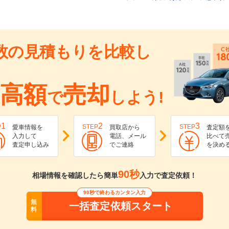
数の見積もりを比較し
高額
売却
で
しよう!
1
2
3
P
STEP
STEP
愛車情報を
買取店から
査定額
入力して
電話、メール
比べて
査定申し込み
でご連絡
を決め
90秒
相場情報を確認したら簡単
入力で査定依頼！
90秒で終わるカンタン入力
無
一括査定依頼スタート
料