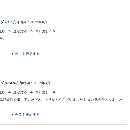
ダ CX-8
売却時期：
2025年4月
5
5
5
連絡：
査定対応：
車引渡し：
た。
▼ 全てを表示する
ジでございます。 この度はネクステージをご利用いただきまして誠にありがとうご
安心してご利用いただければと存じます。 買取や販売だけではなく、車検や整備、
とで何かございましたら、是非ネクステージをご利用いただけますと幸いでござい
ダ N-BOX
売却時期：
2025年3月
4
4
4
連絡：
査定対応：
車引渡し：
高額金額を出していただき、ありがとうございました！ また機会がありました
▼ 全てを表示する
ジでございます。 この度はネクステージをご利用いただきまして誠にありがとうご