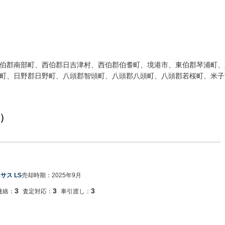
伯郡南部町、西伯郡日吉津村、西伯郡伯耆町、境港市、東伯郡琴浦町、
町、日野郡日野町、八頭郡智頭町、八頭郡八頭町、八頭郡若桜町、米子
）
サス LS
売却時期：
2025年9月
3
3
3
連絡：
査定対応：
車引渡し：