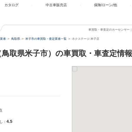
カタログ
中古車販売店
保険/ローン/他
車買取・車査定のカーセンサー
業者
鳥取県
米子市の車買取・査定業者一覧
ネクステージ 米子店
（鳥取県米子市）の車買取・車査定情
点
4.5
し：