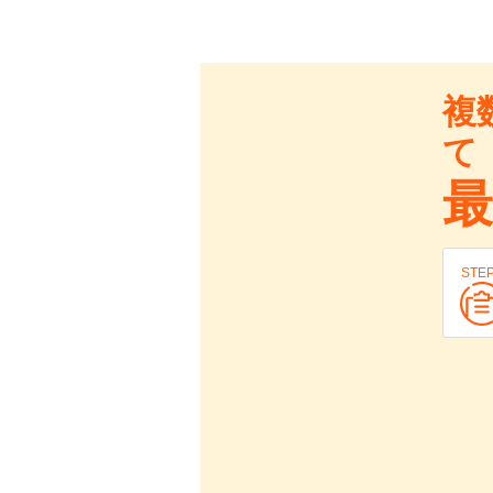
複
て
最
STE