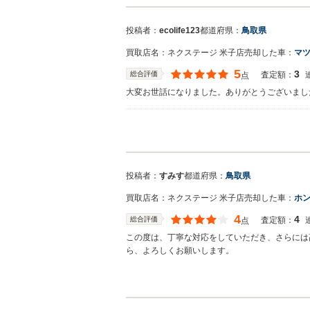
投稿者：
ecolife123
都道府県：
鳥取県
買取店名：
ネクステージ 米子店
売却した車：
マツ
5
3
総合評価
査定額：
点
大変お世話になりました。ありがとうございまし
買取店からの返信
お世話になっております。 株式会社ネクステー
ざいました。 弊社は東証一部上場企業のため、
点検などもご用意しております。 またお車のこ
投稿者：
すみす
都道府県：
鳥取県
ます。 今後とも宜しくお願い申し上げます。
買取店名：
ネクステージ 米子店
売却した車：
ホン
4
4
総合評価
査定額：
点
この度は、丁寧な対応をしていただき、さらには
ら、よろしくお願いします。
買取店からの返信
お世話になっております。 株式会社ネクステー