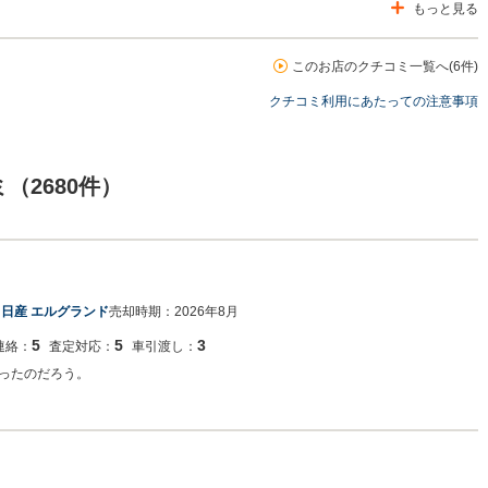
もっと見る
車の専門店を展開している関係もあり、大変得意な車種となっております。軽自動車
門店を展開しているため、また機会がございましたら是非お力添えできれば幸いで
す。
このお店のクチコミ一覧へ(6件)
クチコミ利用にあたっての注意事項
（2680件）
：
日産 エルグランド
売却時期：
2026年8月
5
5
3
連絡：
査定対応：
車引渡し：
ったのだろう。