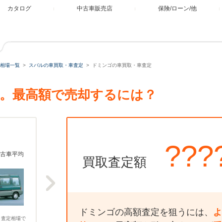
カタログ
中古車販売店
保険/ローン/他
相場一覧
スバルの車買取・車査定
ドミンゴの車買取・車査定
。最高額で売却するには？
???
古車平均
買取査定額
ドミンゴの高額査定を狙うには、
よ
、査定相場で