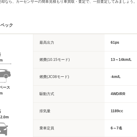
売却なら、カーセンサーの簡単見積もり車買取・査定で、一括査定してみましょう。
スペック
最高出力
61ps
長
燃費(10.15モード)
13～14km/L
3m
燃費(JC08モード)
-km/L
ベース
9m
駆動方式
4WD/RR
排気量
1189cc
高
2.0m
乗車定員
6～7名