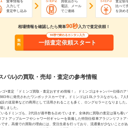
1
2
3
STEP
STEP
愛車情報を
買取店から
査定額
入力して
電話、メール
比べて
査定申し込み
でご連絡
を決め
90秒
相場情報を確認したら簡単
入力で査定依頼！
90秒で終わるカンタン入力
無
一括査定依頼スタート
料
スバル)の買取・売却・査定の参考情報
ンゴ×査定 「ドミンゴ買取・査定おすすめ情報！」 ドミンゴはキャンパー仕様の
983年に発売されたワンボックスカーです。ドミンゴは1.0Lクラスながらも、7
施設の送迎車などの商用として活用されることも多く、ロングセラーとなりました。1
登場しました。
ているドミンゴも、2代目が過半数を占めています。全体的に買取の査定は落ち着い
リフトアップルーフやシャワー付ギャレーを装備した特別仕様車アラジンリフトア
うです。高価での買取の理由には、受注生産を行っており、流通量が少ないことがあ