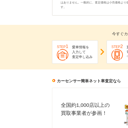
はありません。一般的に、査定価格は小売価格より
す。
今すぐカ
1
2
STEP
STEP
愛車情報を
入力して
査定申し込み
カーセンサー簡単ネット車査定なら
全国約1,000店以上の
買取事業者が参画！