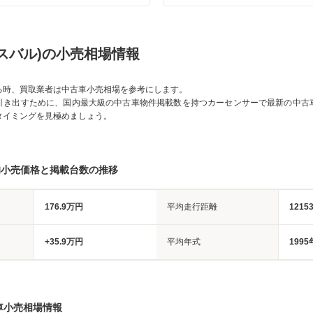
スバル)の小売相場情報
る時、買取業者は中古車小売相場を参考にします。
引き出すために、国内最大級の中古車物件掲載数を持つカーセンサーで最新の中古
タイミングを見極めましょう。
均小売価格と掲載台数の推移
176.9万円
平均走行距離
1215
+35.9万円
平均年式
1995
車小売相場情報