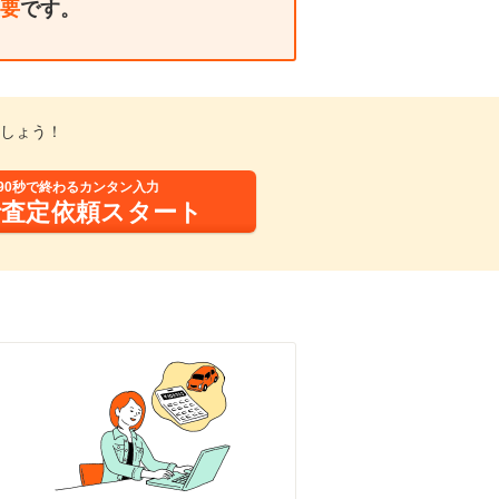
要
です。
しょう！
90秒で終わるカンタン入力
括査定依頼スタート