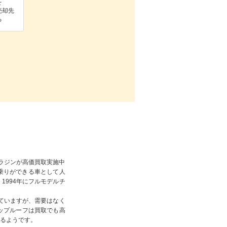
を
売却先
る
アラジンが高価買取実施中
人乗りができる車として人
994年にフルモデルチ
ていますが、需要はなく
ップルーフは買取でも高
るようです。