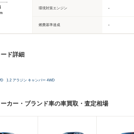
幅
環境対策エンジン
-
2m
燃費基準達成
-
レード詳細
WD
1.2 アラジン キャンパー 4WD
メーカー・ブランド車の車買取・査定相場