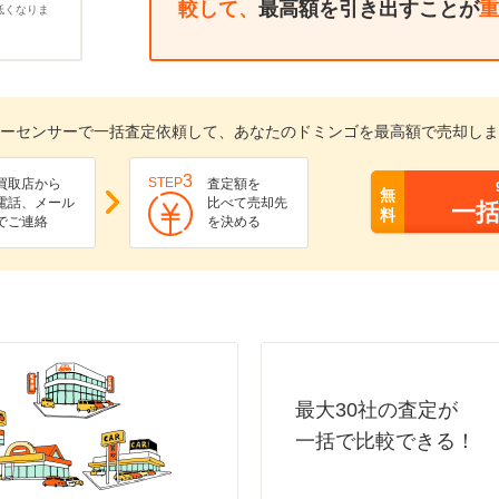
較して、
最高額を引き出すことが
重
低くなりま
ーセンサーで一括査定依頼して、あなたのドミンゴを最高額で売却しま
3
STEP
買取店から
査定額を
無
電話、メール
比べて売却先
一
料
でご連絡
を決める
最大30社の査定が
一括で比較できる！