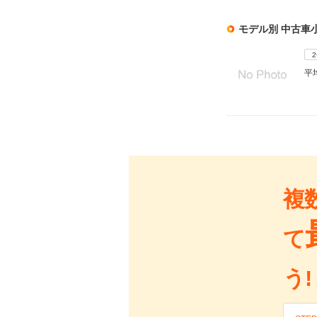
モデル別 中古車
平
複
て
う!