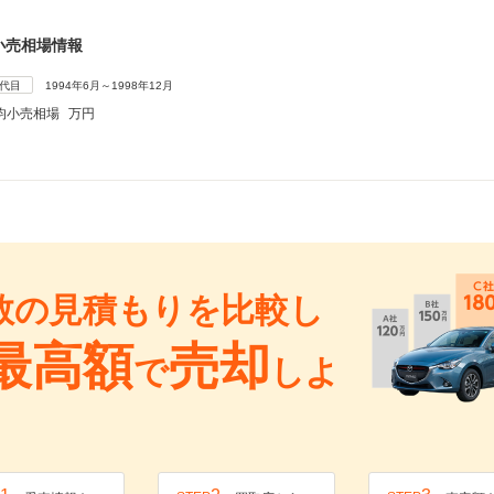
小売相場情報
2代目
1994年6月～1998年12月
均小売相場
万円
数の見積もりを比較し
最高額
売却
で
しよ