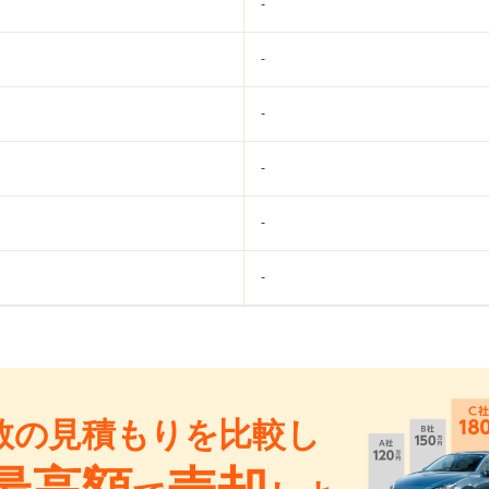
-
-
-
-
-
-
数の見積もりを比較し