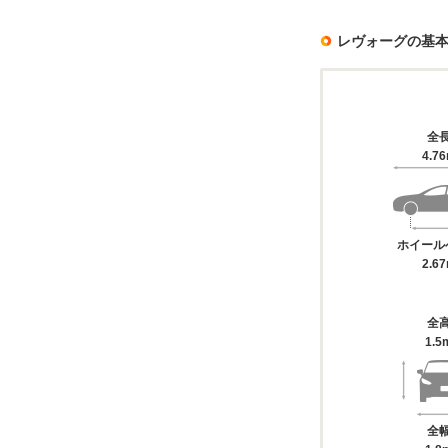
レヴォーグの基
全
4.7
ホイール
2.6
全
1.5
全