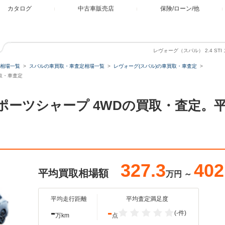
カタログ
中古車販売店
保険/ローン/他
レヴォーグ（スバル） 2.4 ST
相場一覧
スバルの車買取・車査定相場一覧
レヴォーグ(スバル)の車買取・車査定
買取・車査定
TI スポーツシャープ 4WDの買取・査定
327.3
402
平均買取相場額
万円
～
平均走行距離
平均査定満足度
-
-
(-件)
万km
点