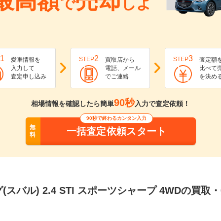
最高額
売却
で
しよ
1
2
3
STEP
STEP
愛車情報を
買取店から
査定額
入力して
電話、メール
比べて
査定申し込み
でご連絡
を決め
90秒
相場情報を確認したら簡単
入力で査定依頼！
90秒で終わるカンタン入力
無
一括査定依頼スタート
料
(スバル) 2.4 STI スポーツシャープ 4WDの買