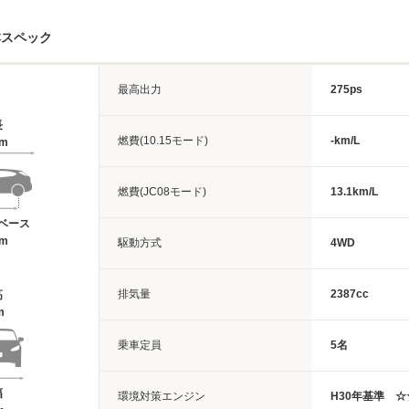
本スペック
最高出力
275ps
長
燃費(10.15モード)
-km/L
6m
燃費(JC08モード)
13.1km/L
ベース
7m
駆動方式
4WD
排気量
2387cc
高
m
乗車定員
5名
幅
環境対策エンジン
H30年基準 