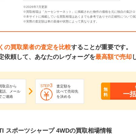
※2026年7月更新
※買取相場は「カーセンサーネット」に掲載された物件の価格を元に独自の集計ロ
※本サイトに掲載している買取相場はあくまでも参考でありその正確性について保
※実際の査定額は車の装備や状態によって異なります。
くの買取業者の査定を比較
することが重要です。
定依頼して、あなたのレヴォーグを
最高額で売却
3
STEP
買取店から
査定額を
無
電話、メール
比べて売却先
一
料
でご連絡
を決める
 STI スポーツシャープ 4WDの買取相場情報