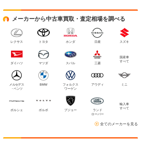
メーカーから中古車買取・査定相場を調べる
レクサス
トヨタ
ホンダ
日産
スズキ
国産車
すべて
ダイハツ
マツダ
スバル
三菱
メルセデス
BMW
フォルクス
アウディ
ミニ
・ベンツ
ワーゲン
輸入車
すべて
ポルシェ
ボルボ
プジョー
ランド
ローバー
全てのメーカーを見る