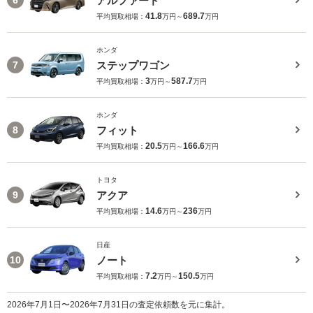
アルファード
6
41.8
689.7
平均買取相場：
万円～
万円
ホンダ
ステップワゴン
7
3
587.7
平均買取相場：
万円～
万円
ホンダ
フィット
8
20.5
166.6
平均買取相場：
万円～
万円
トヨタ
アクア
9
14.6
236
平均買取相場：
万円～
万円
日産
ノート
10
7.2
150.5
平均買取相場：
万円～
万円
2026年7月1日〜2026年7月31日の査定依頼数を元に集計。