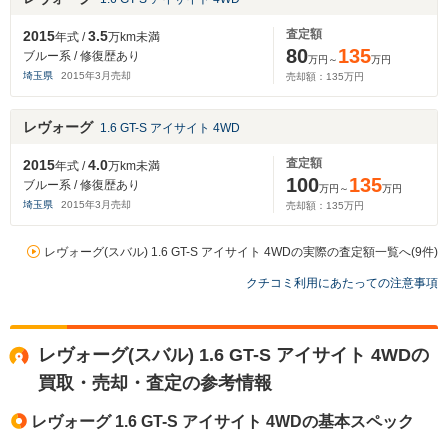
査定額
2015
3.5
年式 /
万km未満
80
135
ブルー系 / 修復歴あり
万円～
万円
埼玉県
2015
年
3
月売却
売却額：
135
万円
レヴォーグ
1.6 GT-S アイサイト 4WD
査定額
2015
4.0
年式 /
万km未満
100
135
ブルー系 / 修復歴あり
万円～
万円
埼玉県
2015
年
3
月売却
売却額：
135
万円
レヴォーグ(スバル) 1.6 GT-S アイサイト 4WDの実際の査定額一覧へ(9件)
クチコミ利用にあたっての注意事項
レヴォーグ(スバル) 1.6 GT-S アイサイト 4WDの
買取・売却・査定の参考情報
レヴォーグ 1.6 GT-S アイサイト 4WDの基本スペック