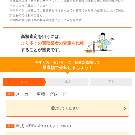
※買取相場は「カーセンサーネット」に掲載された物件の価格を元に独自の集計ロジ
ックによって算出しています。
※本サイトに掲載している買取相場はあくまでも参考でありその正確性について保証
するものではありません。
※実際の査定額は車の装備や状態によって異なります。
高額査定を狙うには、
より多くの買取業者の査定を比較
することが重要です。
今すぐカーセンサーで一括査定依頼して
最高額で売却しましょう！
入力
確認
完了
メーカー・車種・グレード
必須
選択してください
年式
必須
※不明の場合はおおよそでOKです