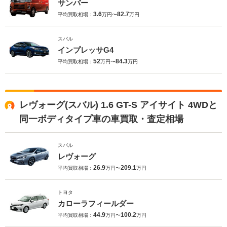
サンバー
3.6
82.7
平均買取相場：
万円〜
万円
スバル
インプレッサG4
52
84.3
平均買取相場：
万円〜
万円
レヴォーグ(スバル) 1.6 GT-S アイサイト 4WDと
同一ボディタイプ車の車買取・査定相場
スバル
レヴォーグ
26.9
209.1
平均買取相場：
万円〜
万円
トヨタ
カローラフィールダー
44.9
100.2
平均買取相場：
万円〜
万円