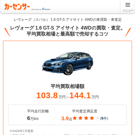
メニュー
レヴォーグ（スバル） 1.6 GT-S アイサイト 4WDの車買取・車査定
レヴォーグ 1.6 GT-S アイサイト 4WDの買取・査定。
平均買取相場と最高額で売却するコツ
平均買取相場額
103.8
144.1
万円～
万円
平均走行距離
平均査定満足度
6
3.9
(
9
件)
万km
点
※2026年7月更新