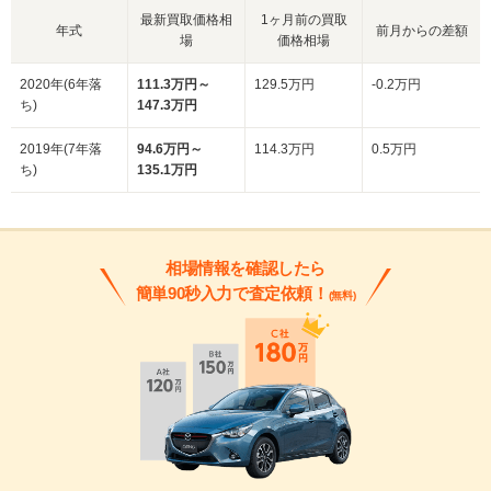
最新買取価格相
1ヶ月前の買取
年式
前月からの差額
場
価格相場
2020年(6年落
111.3万円～
129.5万円
-0.2万円
ち)
147.3万円
2019年(7年落
94.6万円～
114.3万円
0.5万円
ち)
135.1万円
相場情報を確認したら
簡単90秒入力で査定依頼！
(無料)