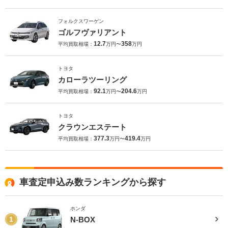
フォルクスワーゲン
ゴルフヴァリアント
12.7
358
平均買取相場：
万円〜
万円
トヨタ
カローラツーリング
92.1
204.6
平均買取相場：
万円〜
万円
トヨタ
クラウンエステート
377.3
419.4
平均買取相場：
万円〜
万円
車査定申込み数ランキングから探す
ホンダ
N-BOX
1