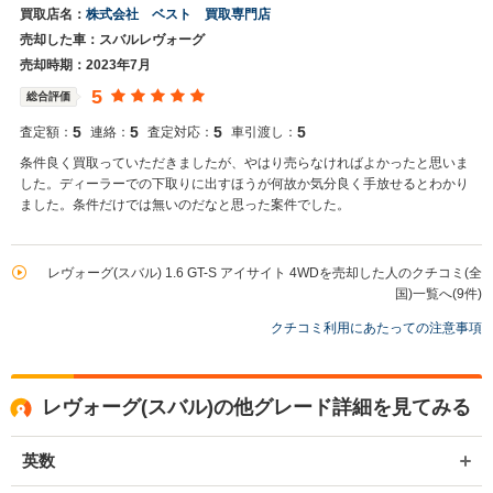
買取店名：
株式会社 ベスト 買取専門店
売却した車：スバルレヴォーグ
売却時期：2023年7月
5
総合評価
5
5
5
5
査定額：
連絡：
査定対応：
車引渡し：
条件良く買取っていただきましたが、やはり売らなければよかったと思いま
した。ディーラーでの下取りに出すほうが何故か気分良く手放せるとわかり
ました。条件だけでは無いのだなと思った案件でした。
レヴォーグ(スバル) 1.6 GT-S アイサイト 4WDを売却した人のクチコミ(全
国)一覧へ(9件)
クチコミ利用にあたっての注意事項
レヴォーグ(スバル)の他グレード詳細を見てみる
英数