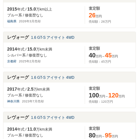
査定額
2015
15.0
年式 /
万km以上
26
ブルー系 / 修復歴なし
万円
福島県
2026
年
3
月売却
売却額：
26
万円
レヴォーグ
1.6 GT-S アイサイト 4WD
査定額
2014
15.0
年式 /
万km未満
40
45
シルバー系 / 修復歴なし
万円～
万円
京都府
2025
年
2
月売却
売却額：
45
万円
レヴォーグ
1.6 GT-S アイサイト 4WD
査定額
2017
2.5
年式 /
万km未満
100
120
ブルー系 / 修復歴なし
万円～
万円
神奈川県
2023
年
7
月売却
売却額：
120
万円
レヴォーグ
1.6 GT-S アイサイト 4WD
査定額
2014
11.0
年式 /
万km未満
80
95
ブルー系 / 修復歴なし
万円～
万円