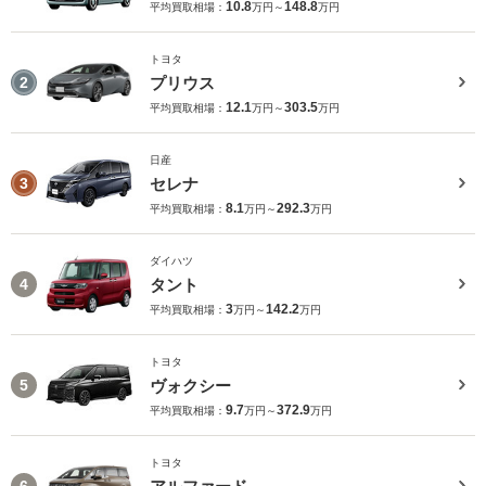
10.8
148.8
平均買取相場：
万円～
万円
トヨタ
プリウス
2
12.1
303.5
平均買取相場：
万円～
万円
日産
セレナ
3
8.1
292.3
平均買取相場：
万円～
万円
ダイハツ
タント
4
3
142.2
平均買取相場：
万円～
万円
トヨタ
ヴォクシー
5
9.7
372.9
平均買取相場：
万円～
万円
トヨタ