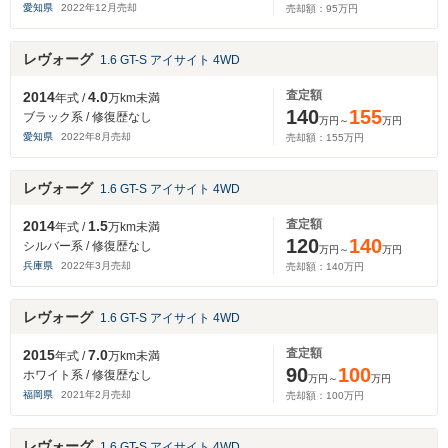
愛知県
2022
年
12
月売却
売却額：
95
万円
レヴォーグ
1.6 GT-S アイサイト 4WD
査定額
2014
4.0
年式 /
万km未満
140
155
ブラック系 / 修復歴なし
万円～
万円
愛知県
2022
年
8
月売却
売却額：
155
万円
レヴォーグ
1.6 GT-S アイサイト 4WD
査定額
2014
1.5
年式 /
万km未満
120
140
シルバー系 / 修復歴なし
万円～
万円
兵庫県
2022
年
3
月売却
売却額：
140
万円
レヴォーグ
1.6 GT-S アイサイト 4WD
査定額
2015
7.0
年式 /
万km未満
90
100
ホワイト系 / 修復歴なし
万円～
万円
福岡県
2021
年
2
月売却
売却額：
100
万円
レヴォーグ
1.6 GT-S アイサイト 4WD