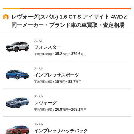
レヴォーグ(スバル) 1.6 GT-S アイサイト 4WDと
同一メーカー・ブランド車の車買取・査定相場
スバル
フォレスター
35.2
379.6
平均買取相場：
万円〜
万円
スバル
インプレッサスポーツ
15
83.7
平均買取相場：
万円〜
万円
スバル
レヴォーグ
26.9
209.1
平均買取相場：
万円〜
万円
スバル
インプレッサハッチバック