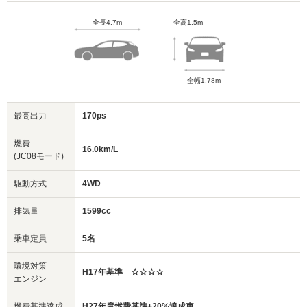
全長4.7m
全高1.5m
全幅1.78m
最高出力
170ps
燃費
16.0km/L
(JC08モード)
駆動方式
4WD
排気量
1599cc
乗車定員
5名
環境対策
H17年基準 ☆☆☆☆
エンジン
燃費基準達成
H27年度燃費基準+20%達成車