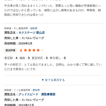
中古車が高く売れるタイミングだった、実際もっと高い価格が市場相場だっ
たのではないかと思っている、値段には少し後悔があるものの、車検前、納
税前に売却できたのは良かった
投稿者：すし
都道府県：
福島県
買取店名：
ネクステージ 郡山店
売却した車：スバルレヴォーグ
売却時期：2026年3月
4
総合評価
4
5
5
5
査定額：
連絡：
査定対応：
車引渡し：
早々の対応で、とても安心できました。 説明も、わかり易く丁寧に接してい
ただき大変良かったです。
▼ 全てを表示する
買取店からの返信
お世話になっております。 株式会社ネクステージでございます。 この
投稿者：ぐっち
都道府県：
愛知県
度はネクステージをご利用いただきまして誠にありがとうございまし
買取店名：
グッドスピード 買取事業部
た。 今後もご満足いただけるよう精進してまいります。 スタッフ一
売却した車：スバルレヴォーグ
同、またのご利用お待ちしております。
売却時期：2022年12月