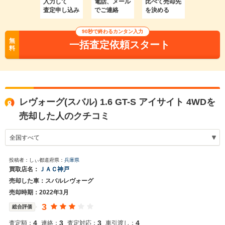
入力して
電話、メール
比べて売却先
査定申し込み
でご連絡
を決める
90秒で終わるカンタン入力
無
一括査定依頼スタート
料
レヴォーグ(スバル) 1.6 GT-S アイサイト 4WDを
売却した人のクチコミ
投稿者：しぃ
都道府県：
兵庫県
買取店名：
ＪＡＣ神戸
売却した車：スバルレヴォーグ
売却時期：2022年3月
3
総合評価
4
3
3
4
査定額：
連絡：
査定対応：
車引渡し：