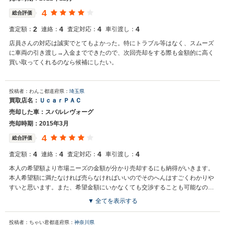
4
総合評価
2
4
4
4
査定額：
連絡：
査定対応：
車引渡し：
店員さんの対応は誠実でとてもよかった。特にトラブル等はなく、スムーズ
に車両の引き渡し→入金までできたので、次回売却をする際も金額的に高く
買い取ってくれるのなら候補にしたい。
投稿者：わんこ
都道府県：
埼玉県
買取店名：
ＵｃａｒＰＡＣ
売却した車：スバルレヴォーグ
売却時期：2015年3月
4
総合評価
4
4
4
4
査定額：
連絡：
査定対応：
車引渡し：
本人の希望額より市場ニーズの金額が分かり売却するにも納得がいきます。
本人希望額に満たなければ売らなければいいのでそのへんはすごくわかりや
すいと思います。また、希望金額にいかなくても交渉することも可能なので
ありがたいです。
▼ 全てを表示する
投稿者：ちゃい君
都道府県：
神奈川県