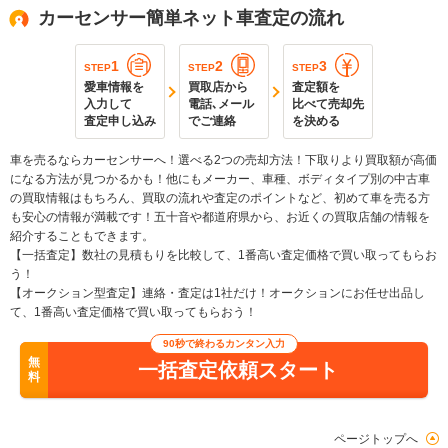
カーセンサー簡単ネット車査定の流れ
1
2
3
STEP
STEP
STEP
愛車情報を
買取店から
査定額を
入力して
電話､メール
比べて売却先
査定申し込み
でご連絡
を決める
車を売るならカーセンサーへ！選べる2つの売却方法！下取りより買取額が高価
になる方法が見つかるかも！他にもメーカー、車種、ボディタイプ別の中古車
の買取情報はもちろん、買取の流れや査定のポイントなど、初めて車を売る方
も安心の情報が満載です！五十音や都道府県から、お近くの買取店舗の情報を
紹介することもできます。
【一括査定】数社の見積もりを比較して、1番高い査定価格で買い取ってもらお
う！
【オークション型査定】連絡・査定は1社だけ！オークションにお任せ出品し
て、1番高い査定価格で買い取ってもらおう！
90秒で終わるカンタン入力
無
一括査定依頼スタート
料
ページトップへ