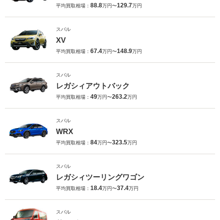
88.8
129.7
平均買取相場：
万円〜
万円
スバル
XV
67.4
148.9
平均買取相場：
万円〜
万円
スバル
レガシィアウトバック
49
263.2
平均買取相場：
万円〜
万円
スバル
WRX
84
323.5
平均買取相場：
万円〜
万円
スバル
レガシィツーリングワゴン
18.4
37.4
平均買取相場：
万円〜
万円
スバル