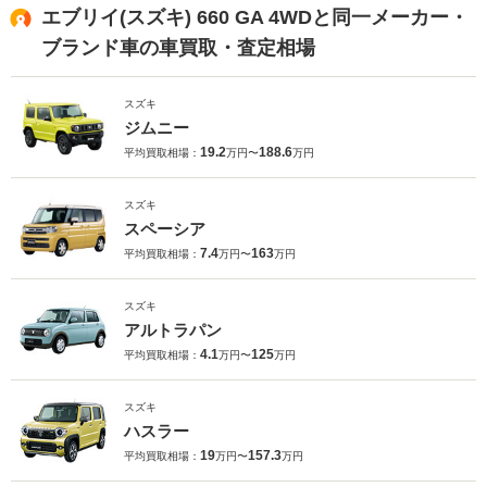
エブリイ(スズキ) 660 GA 4WDと同一メーカー・
ブランド車の車買取・査定相場
スズキ
ジムニー
19.2
188.6
平均買取相場：
万円〜
万円
スズキ
スペーシア
7.4
163
平均買取相場：
万円〜
万円
スズキ
アルトラパン
4.1
125
平均買取相場：
万円〜
万円
スズキ
ハスラー
19
157.3
平均買取相場：
万円〜
万円