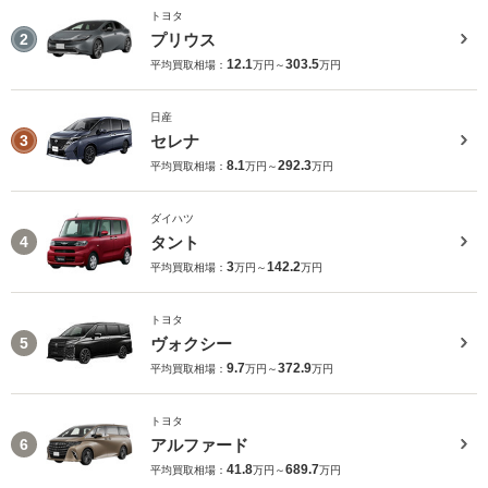
トヨタ
プリウス
2
12.1
303.5
平均買取相場：
万円～
万円
日産
セレナ
3
8.1
292.3
平均買取相場：
万円～
万円
ダイハツ
タント
4
3
142.2
平均買取相場：
万円～
万円
トヨタ
ヴォクシー
5
9.7
372.9
平均買取相場：
万円～
万円
トヨタ
アルファード
6
41.8
689.7
平均買取相場：
万円～
万円