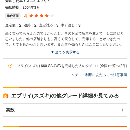
売却した車：スズキエブリイ
売却時期：2004年3月
4
総合評価
2
2
3
3
査定額：
連絡：
査定対応：
車引渡し：
高く買ってもらえたのでよかったし、そのお金で新車を変えて一石二鳥だと
思いました。他の店舗よりも、高くて安心して、売却することができたの
で、とても良かったと思います。また車を売るときはここにしたいと思いま
す。
▼ 全てを表示する
エブリイ(スズキ) 660 GA 4WDを売却した人のクチコミ(全国)一覧へ(2件)
クチコミ利用にあたっての注意事項
エブリイ(スズキ)の他グレード詳細を見てみる
英数