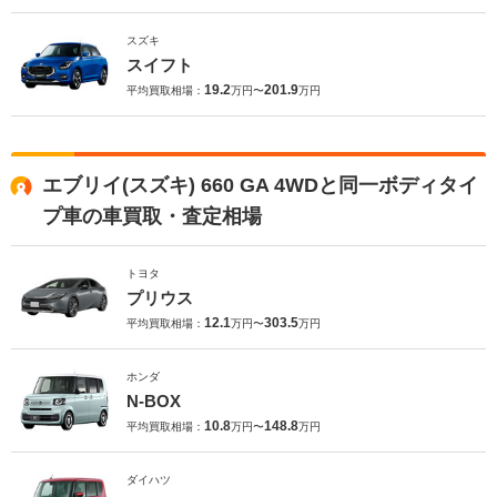
スズキ
スイフト
19.2
201.9
平均買取相場：
万円〜
万円
エブリイ(スズキ) 660 GA 4WDと同一ボディタイ
プ車の車買取・査定相場
トヨタ
プリウス
12.1
303.5
平均買取相場：
万円〜
万円
ホンダ
N-BOX
10.8
148.8
平均買取相場：
万円〜
万円
ダイハツ