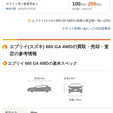
100
200
ホワイト系 / 修復歴あり
万円～
万円
神奈川県
2004
年
3
月売却
売却額：
200
万円
エブリイ(スズキ) 660 GA 4WDの実際の査定額一覧へ(2件)
クチコミ利用にあたっての注意事項
エブリイ(スズキ) 660 GA 4WDの買取・売却・査
定の参考情報
エブリイ 660 GA 4WDの基本スペック
全長3.4m
全高1.8m
全幅1.48m
最高出力
49ps