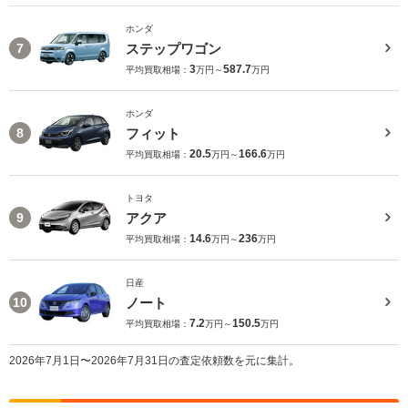
ホンダ
ステップワゴン
7
3
587.7
平均買取相場：
万円～
万円
ホンダ
フィット
8
20.5
166.6
平均買取相場：
万円～
万円
トヨタ
アクア
9
14.6
236
平均買取相場：
万円～
万円
日産
ノート
10
7.2
150.5
平均買取相場：
万円～
万円
2026年7月1日〜2026年7月31日の査定依頼数を元に集計。