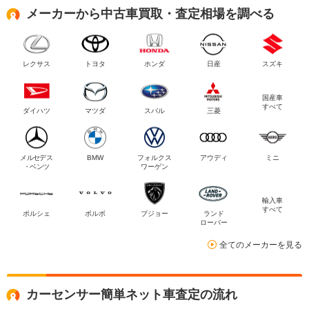
メーカーから中古車買取・査定相場を調べる
レクサス
トヨタ
ホンダ
日産
スズキ
国産車
すべて
ダイハツ
マツダ
スバル
三菱
メルセデス
BMW
フォルクス
アウディ
ミニ
・ベンツ
ワーゲン
輸入車
すべて
ポルシェ
ボルボ
プジョー
ランド
ローバー
全てのメーカーを見る
カーセンサー簡単ネット車査定の流れ