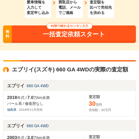
愛車情報を
買取店から
査定額を
入力して
電話、メール
比べて売却先
査定申し込み
でご連絡
を決める
90秒で終わるカンタン入力
無
一括査定依頼スタート
料
エブリイ(スズキ) 660 GA 4WDの実際の査定額
エブリイ
660 GA 4WD
査定額
2018
7.0
年式 /
万km未満
30
パール系 / 修復歴なし
万円
福島県
2018
年
11
月売却
売却額：
30
万円
エブリイ
660 GA 4WD
査定額
2003
3.0
年式 /
万km未満