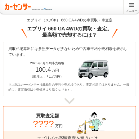
メニュー
エブリイ（スズキ） 660 GA 4WDの車買取・車査定
エブリイ 660 GA 4WDの買取・査定。
最高額で売却するには？
買取相場算出には参照データが少ないため中古車平均小売相場を表示し
ています。
2026年8月平均小売相場
100.4
万円
+1.7
（前月比：
万円）
※上記はカーセンサー掲載物件の平均小売相場であり、査定相場ではありません。一般
的に、査定価格は小売価格より低くなります。
買取査定額
????
万円
エブリイの高額査定を狙うには、