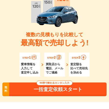
複数の見積もりを比較して
最高額で売却しよう!
1
2
3
STEP
STEP
STEP
愛車情報を
買取店から
査定額を
入力して
電話、メール
比べて売却先
査定申し込み
でご連絡
を決める
90秒で終わるカンタン入力
無
一括査定依頼スタート
料