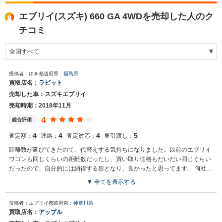
エブリイ(スズキ) 660 GA 4WDを売却した人のク
チコミ
投稿者：ゆき
都道府県：
福島県
買取店名：
ラビット
売却した車：スズキエブリイ
売却時期：2018年11月
4
総合評価
4
4
4
5
査定額：
連絡：
査定対応：
車引渡し：
距離数が延びてきたのて、代替えする気持ちになりました。以前のエブリイ
ワゴンも同じくらいの距離数だったし、買い取り価格もだいだい同じぐらい
だったので、自分的には納得する形となり、良かったと思ってます。 何社か
見積依頼、比べてみるのも良かったかな
▼ 全てを表示する
投稿者：エブリイ
都道府県：
神奈川県
買取店名：
アップル