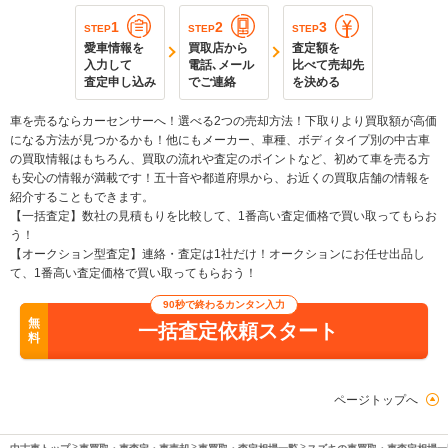
1
2
3
STEP
STEP
STEP
愛車情報を
買取店から
査定額を
入力して
電話､メール
比べて売却先
査定申し込み
でご連絡
を決める
車を売るならカーセンサーへ！選べる2つの売却方法！下取りより買取額が高価
になる方法が見つかるかも！他にもメーカー、車種、ボディタイプ別の中古車
の買取情報はもちろん、買取の流れや査定のポイントなど、初めて車を売る方
も安心の情報が満載です！五十音や都道府県から、お近くの買取店舗の情報を
紹介することもできます。
【一括査定】数社の見積もりを比較して、1番高い査定価格で買い取ってもらお
う！
【オークション型査定】連絡・査定は1社だけ！オークションにお任せ出品し
て、1番高い査定価格で買い取ってもらおう！
90秒で終わるカンタン入力
無
一括査定依頼スタート
料
ページトップへ