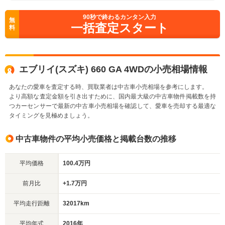
90
秒で終わるカンタン入力
無
一括査定スタート
料
エブリイ(スズキ) 660 GA 4WDの小売相場情報
あなたの愛車を査定する時、買取業者は中古車小売相場を参考にします。
より高額な査定金額を引き出すために、国内最大級の中古車物件掲載数を持
つカーセンサーで最新の中古車小売相場を確認して、愛車を売却する最適な
タイミングを見極めましょう。
中古車物件の平均小売価格と掲載台数の推移
平均価格
100.4万円
前月比
+1.7万円
平均走行距離
32017km
平均年式
2016年