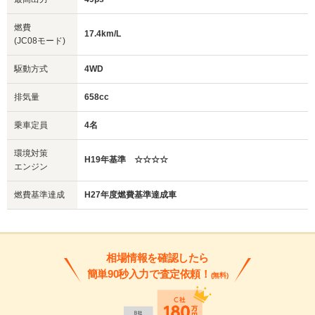
燃費
17.4km/L
(JC08モード)
駆動方式
4WD
排気量
658cc
乗車定員
4名
環境対策
H19年基準 ☆☆☆☆
エンジン
燃費基準達成
H27年度燃費基準達成車
相場情報を確認したら
簡単90秒入力で査定依頼！
(無料)