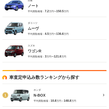
日産
ノート
7.2
150.5
平均買取相場：
万円〜
万円
ダイハツ
ムーヴ
4.5
136.6
平均買取相場：
万円〜
万円
スズキ
ワゴンR
3
121.6
平均買取相場：
万円〜
万円
車査定申込み数ランキングから探す
ホンダ
N-BOX
1
10.8
148.8
平均買取相場：
万円～
万円