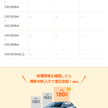
~
130,000km
130,001km
-
-
-
~
140,000km
140,001km
-
-
-
~
150,000km
150,001km以上
-
-
-
相場情報を確認したら
簡単90秒入力で査定依頼！
(無料)