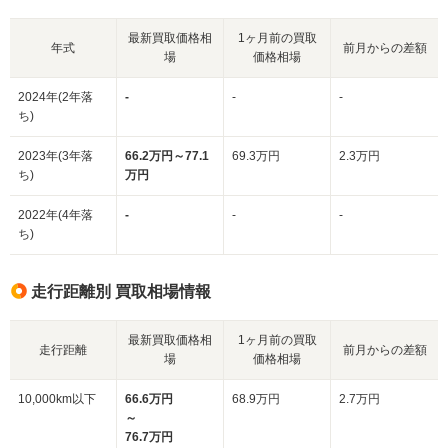
最新買取価格相
1ヶ月前の買取
年式
前月からの差額
場
価格相場
2024年(2年落
-
-
-
ち)
2023年(3年落
66.2万円～77.1
69.3万円
2.3万円
ち)
万円
2022年(4年落
-
-
-
ち)
走行距離別 買取相場情報
最新買取価格相
1ヶ月前の買取
走行距離
前月からの差額
場
価格相場
10,000km以下
66.6万円
68.9万円
2.7万円
～
76.7万円