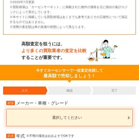
※2026年7月更新
※買取相場は「カーセンサーネット」に掲載された物件の価格を元に独自の集計ロジ
ックによって算出しています。
※本サイトに掲載している買取相場はあくまでも参考でありその正確性について保証
するものではありません。
※実際の査定額は車の装備や状態によって異なります。
高額査定を狙うには、
より多くの買取業者の査定を比較
することが重要です。
今すぐカーセンサーで一括査定依頼して
最高額で売却しましょう！
入力
確認
完了
メーカー・車種・グレード
必須
選択してください
年式
必須
※不明の場合はおおよそでOKです