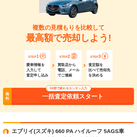
複数の見積もりを比較して
最高額で売却しよう!
1
2
3
STEP
STEP
STEP
愛車情報を
買取店から
査定額を
入力して
電話、メール
比べて売却先
査定申し込み
でご連絡
を決める
90秒で終わるカンタン入力
無
一括査定依頼スタート
料
エブリイ(スズキ) 660 PA ハイルーフ 5AGS車