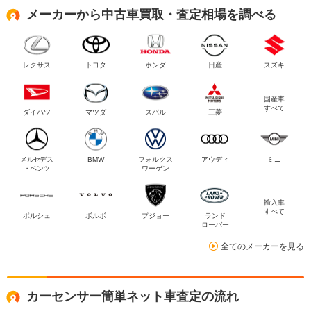
メーカーから中古車買取・査定相場を調べる
レクサス
トヨタ
ホンダ
日産
スズキ
国産車
すべて
ダイハツ
マツダ
スバル
三菱
メルセデス
BMW
フォルクス
アウディ
ミニ
・ベンツ
ワーゲン
輸入車
すべて
ポルシェ
ボルボ
プジョー
ランド
ローバー
全てのメーカーを見る
カーセンサー簡単ネット車査定の流れ