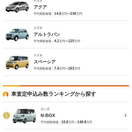
トヨタ
アクア
14.6
236
平均買取相場：
万円〜
万円
スズキ
アルトラパン
4.1
125
平均買取相場：
万円〜
万円
スズキ
スペーシア
7.4
163
平均買取相場：
万円〜
万円
車査定申込み数ランキングから探す
ホンダ
N-BOX
1
10.8
148.8
平均買取相場：
万円～
万円