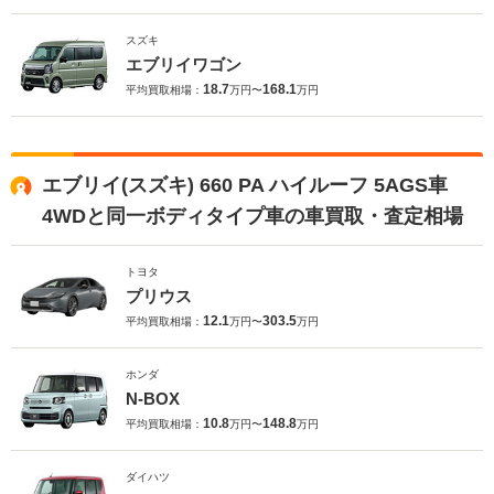
スズキ
エブリイワゴン
18.7
168.1
平均買取相場：
万円〜
万円
エブリイ(スズキ) 660 PA ハイルーフ 5AGS車
4WDと同一ボディタイプ車の車買取・査定相場
トヨタ
プリウス
12.1
303.5
平均買取相場：
万円〜
万円
ホンダ
N-BOX
10.8
148.8
平均買取相場：
万円〜
万円
ダイハツ