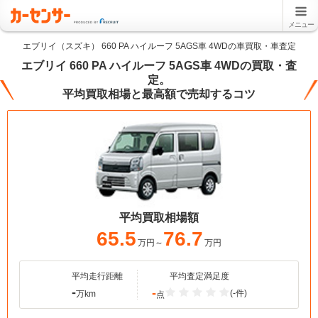
メニュー
エブリイ（スズキ） 660 PA ハイルーフ 5AGS車 4WDの車買取・車査定
エブリイ 660 PA ハイルーフ 5AGS車 4WDの買取・査
定。
平均買取相場と最高額で売却するコツ
平均買取相場額
65.5
76.7
万円～
万円
平均走行距離
平均査定満足度
-
-
(-件)
万km
点