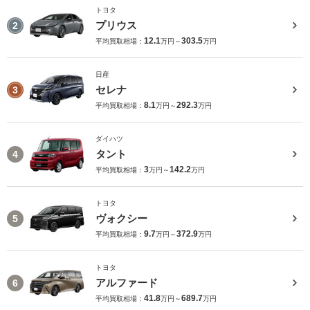
トヨタ
プリウス
2
12.1
303.5
平均買取相場：
万円～
万円
日産
セレナ
3
8.1
292.3
平均買取相場：
万円～
万円
ダイハツ
タント
4
3
142.2
平均買取相場：
万円～
万円
トヨタ
ヴォクシー
5
9.7
372.9
平均買取相場：
万円～
万円
トヨタ
アルファード
6
41.8
689.7
平均買取相場：
万円～
万円