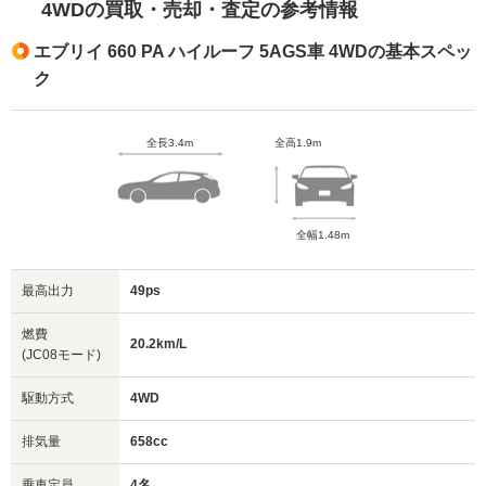
4WDの買取・売却・査定の参考情報
エブリイ 660 PA ハイルーフ 5AGS車 4WDの基本スペッ
ク
全長3.4m
全高1.9m
全幅1.48m
最高出力
49ps
燃費
20.2km/L
(JC08モード)
駆動方式
4WD
排気量
658cc
乗車定員
4名