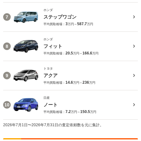
ホンダ
ステップワゴン
7
3
587.7
平均買取相場：
万円～
万円
ホンダ
フィット
8
20.5
166.6
平均買取相場：
万円～
万円
トヨタ
アクア
9
14.6
236
平均買取相場：
万円～
万円
日産
ノート
10
7.2
150.5
平均買取相場：
万円～
万円
2026年7月1日〜2026年7月31日の査定依頼数を元に集計。