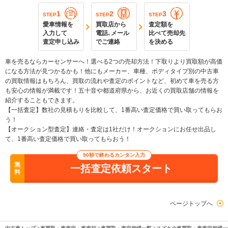
1
2
3
STEP
STEP
STEP
愛車情報を
買取店から
査定額を
入力して
電話､メール
比べて売却先
査定申し込み
でご連絡
を決める
車を売るならカーセンサーへ！選べる2つの売却方法！下取りより買取額が高価
になる方法が見つかるかも！他にもメーカー、車種、ボディタイプ別の中古車
の買取情報はもちろん、買取の流れや査定のポイントなど、初めて車を売る方
も安心の情報が満載です！五十音や都道府県から、お近くの買取店舗の情報を
紹介することもできます。
【一括査定】数社の見積もりを比較して、1番高い査定価格で買い取ってもらお
う！
【オークション型査定】連絡・査定は1社だけ！オークションにお任せ出品し
て、1番高い査定価格で買い取ってもらおう！
90秒で終わるカンタン入力
無
一括査定依頼スタート
料
ページトップへ