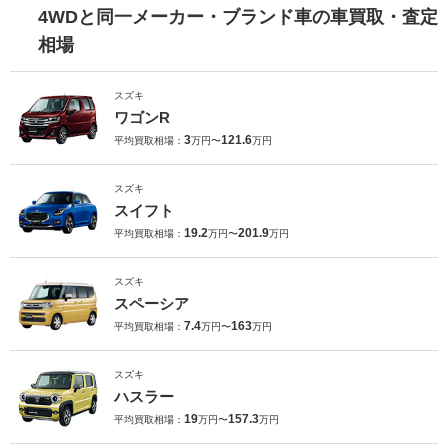
4WDと同一メーカー・ブランド車の車買取・査定
相場
スズキ
ワゴンR
3
121.6
平均買取相場：
万円〜
万円
スズキ
スイフト
19.2
201.9
平均買取相場：
万円〜
万円
スズキ
スペーシア
7.4
163
平均買取相場：
万円〜
万円
スズキ
ハスラー
19
157.3
平均買取相場：
万円〜
万円